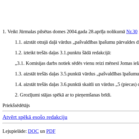
1. Veikt Jūrmalas pilsētas domes 2004.gada 28.aprīļa nolikumā
Nr.30
1.1. aizstāt otrajā daļā vārdus „pašvaldības īpašumu pārvaldes
1.2. izteikt trešās daļas 3.1.punktu šādā redakcijā:
„3.1. Komisijas darbs notiek sēdēs vienu reizi mēnesī Jomas iel
1.3. aizstāt trešās daļas 3.5.punktā vārdus „pašvaldības īpašu
1.4. aizstāt trešās daļas 3.6.punktā skaitli un vārdus „5 (piecas)
2. Grozījumi stājas spēkā ar to pieņemšanas brīdi.
Priekšsēdētājs
Atvērt spēkā esošo redakciju
Lejupielāde:
DOC
un
PDF