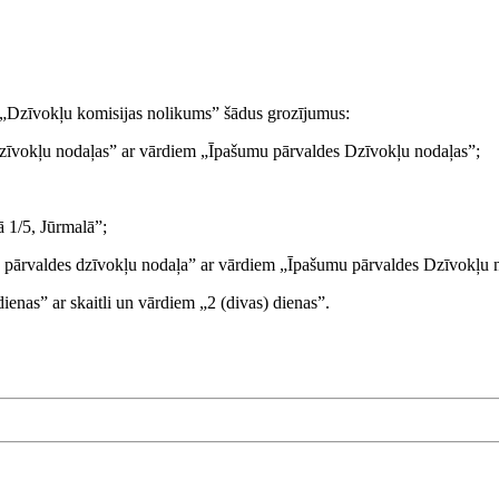
„Dzīvokļu komisijas nolikums” šādus grozījumus:
 dzīvokļu nodaļas” ar vārdiem „Īpašumu pārvaldes Dzīvokļu nodaļas”;
ā 1/5, Jūrmalā”;
mu pārvaldes dzīvokļu nodaļa” ar vārdiem „Īpašumu pārvaldes Dzīvokļu 
 dienas” ar skaitli un vārdiem „2 (divas) dienas”.