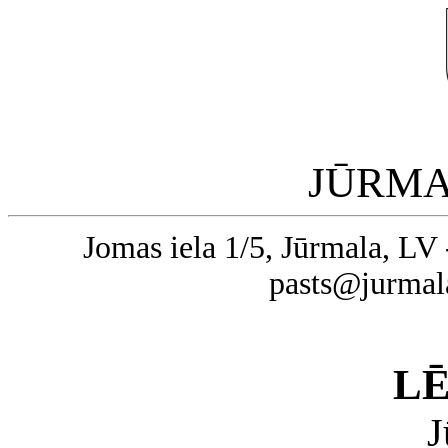
JŪRMA
Jomas iela 1/5, Jūrmala, LV 
pasts@jurmal
L
J