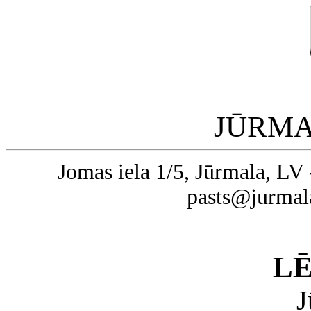
JŪRMA
Jomas iela 1/5, Jūrmala, LV 
pasts@jurmal
L
J