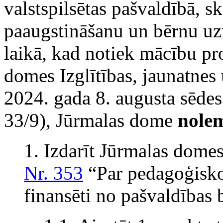
valstspilsētas pašvaldībā, s
paaugstināšanu un bērnu uz
laikā, kad notiek mācību pr
domes Izglītības, jaunatnes
2024. gada 8. augusta sēdes
33/9), Jūrmalas dome
nole
1. Izdarīt Jūrmalas dome
Nr. 353
“Par pedagoģisko 
finansēti no pašvaldības