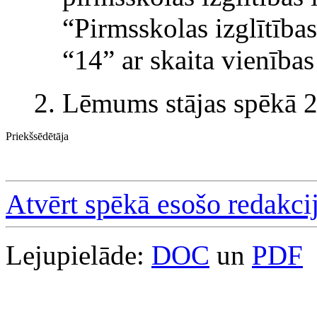
“Pirmsskolas izglītības
“14” ar skaita vienības
2. Lēmums stājas spēkā 2
Priekšsēdētāja
Atvērt spēkā esošo redakci
Lejupielāde:
DOC
un
PDF