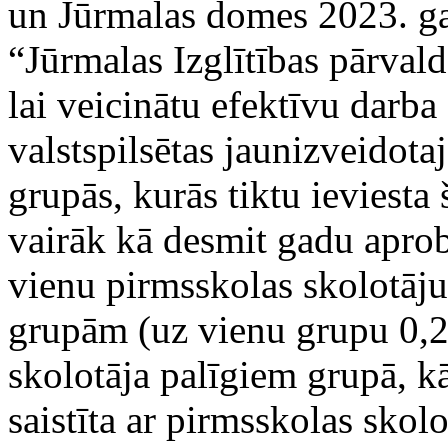
un Jūrmalas domes 2023. ga
“Jūrmalas Izglītības pārval
lai veicinātu efektīvu darba
valstspilsētas jaunizveidotaj
grupās, kurās tiktu ieviesta 
vairāk kā desmit gadu aprob
vienu pirmsskolas skolotāju
grupām (uz vienu grupu 0,2
skolotāja palīgiem grupā, kā
saistīta ar pirmsskolas skol