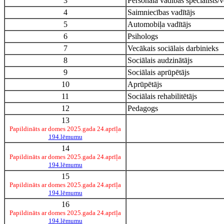
3
Personāla vadības speciālists/v
4
Saimniecības vadītājs
5
Automobiļa vadītājs
6
Psihologs
7
Vecākais sociālais darbinieks
8
Sociālais audzinātājs
9
Sociālais aprūpētājs
10
Aprūpētājs
11
Sociālais rehabilitētājs
12
Pedagogs
13
Papildināts ar domes 2025.gada 24.aprīļa
194.lēmumu
14
Papildināts ar domes 2025.gada 24.aprīļa
194.lēmumu
15
Papildināts ar domes 2025.gada 24.aprīļa
194.lēmumu
16
Papildināts ar domes 2025.gada 24.aprīļa
194.lēmumu