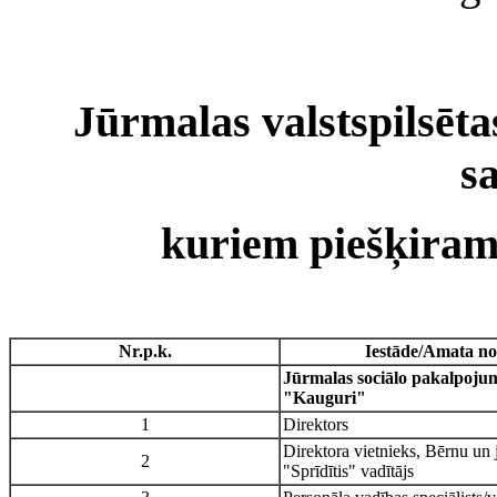
Jūrmalas valstspilsēta
s
kuriem piešķiram
Nr.p.k.
Iestāde/Amata n
Jūrmalas sociālo pakalpoju
"Kauguri"
1
Direktors
Direktora vietnieks, Bērnu un 
2
"Sprīdītis" vadītājs