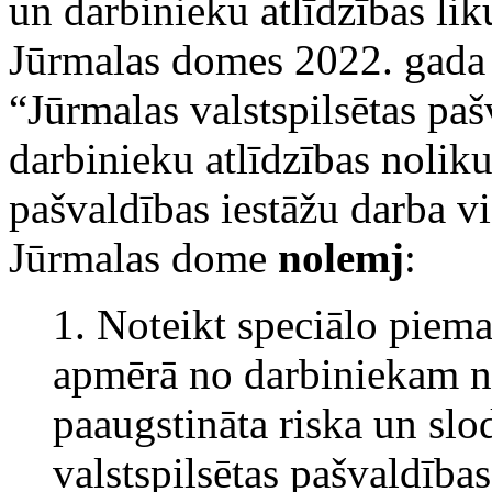
un darbinieku atlīdzības lik
Jūrmalas domes 2022. gada
“Jūrmalas valstspilsētas pa
darbinieku atlīdzības nolik
pašvaldības iestāžu darba v
Jūrmalas dome
nolemj
:
1. Noteikt speciālo piem
apmērā no darbiniekam n
paaugstināta riska un slo
valstspilsētas pašvaldība