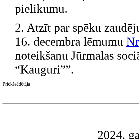
pielikumu.
2. Atzīt par spēku zaudē
16. decembra lēmumu
Nr
noteikšanu Jūrmalas soci
“Kauguri””.
Priekšsēdētāja
2024. g