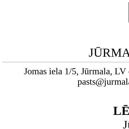
JŪRMA
Jomas iela 1/5, Jūrmala, LV 
pasts@jurmal
L
J