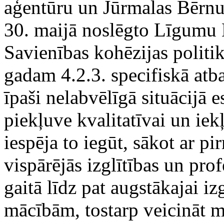
aģentūru un Jūrmalas Bērnu
30. maijā noslēgto Līgumu 
Savienības kohēzijas polit
gadam 4.2.3. specifiskā atba
īpaši nelabvēlīgā situācijā
piekļuve kvalitatīvai un iek
iespēja to iegūt, sākot ar p
vispārējās izglītības un pro
gaitā līdz pat augstākajai iz
mācībām, tostarp veicināt m