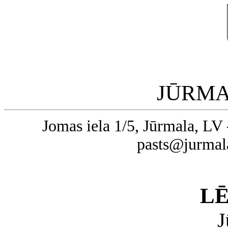
JŪRMA
Jomas iela 1/5, Jūrmala, LV 
pasts@jurmal
L
J