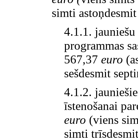
simti astoņdesmi
4.1.1. jauniešu 
programmas sas
567,37
euro
(a
sešdesmit septi
4.1.2. jaunieš
īstenošanai pa
euro
(viens sim
simti trīsdesmi