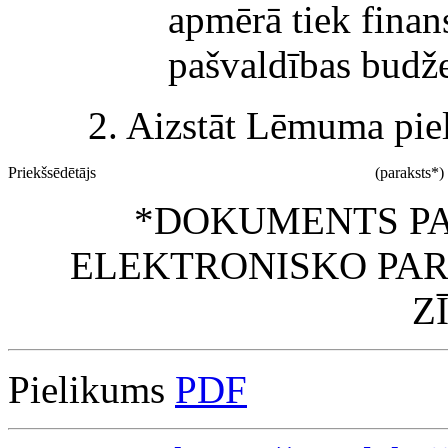
apmērā tiek finan
pašvaldības budže
2. Aizstāt Lēmuma pie
Priekšsēdētājs
(paraksts*)
*DOKUMENTS PA
ELEKTRONISKO PAR
Z
Pielikums
PDF