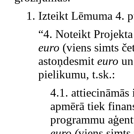
1. Izteikt Lēmuma 4. p
“4. Noteikt Projekt
euro
(viens simts čet
astoņdesmit
euro
un
pielikumu, t.sk.:
4.1. attiecināmās
apmērā tiek finan
programmu aģentū
euro (
viens simts 