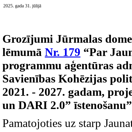
2025. gada 31. jūlijā
Grozījumi Jūrmalas domes
lēmumā
Nr. 179
“Par Jaun
programmu aģentūras adm
Savienības Kohēzijas pol
2021. - 2027. gadam, pro
un DARI 2.0” īstenošanu”
Pamatojoties uz starp Jaun