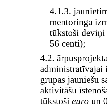
4.1.3. jauniet
mentoringa iz
tūkstoši deviņi
56 centi);
4.2. ārpusprojekt
administratīvajai
grupas jauniešu s
aktivitāšu īsteno
tūkstoši
euro
un 0