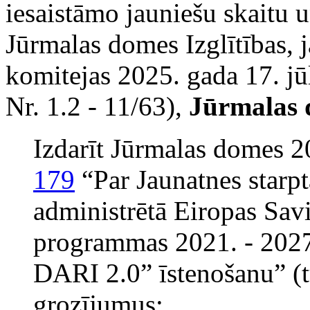
iesaistāmo jauniešu skaitu u
Jūrmalas domes Izglītības, 
komitejas 2025. gada 17. jū
Nr. 1.2 - 11/63),
Jūrmalas 
Izdarīt Jūrmalas domes 2
179
“Par Jaunatnes starp
administrētā Eiropas Savi
programmas 2021. - 202
DARI 2.0” īstenošanu” 
grozījumus: