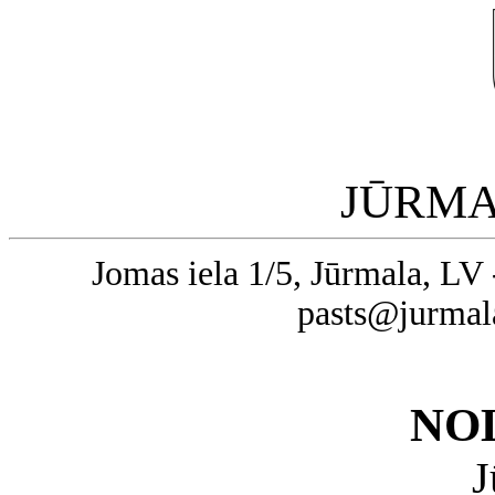
JŪRMA
Jomas iela 1/5, Jūrmala, LV 
pasts@jurmal
NO
J