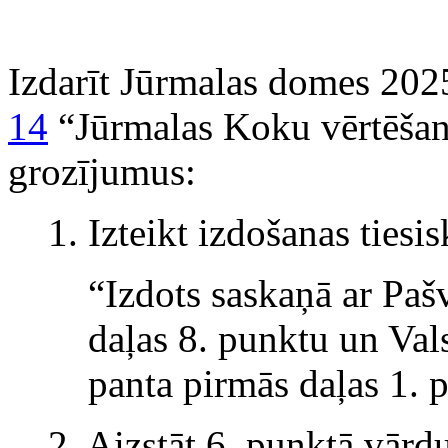
Izdarīt Jūrmalas domes 202
14
“Jūrmalas Koku vērtēšan
grozījumus:
1. Izteikt izdošanas ties
“Izdots saskaņā ar Paš
daļas 8. punktu un Val
panta pirmās daļas 1. 
2. Aizstāt 6. punktā vārd