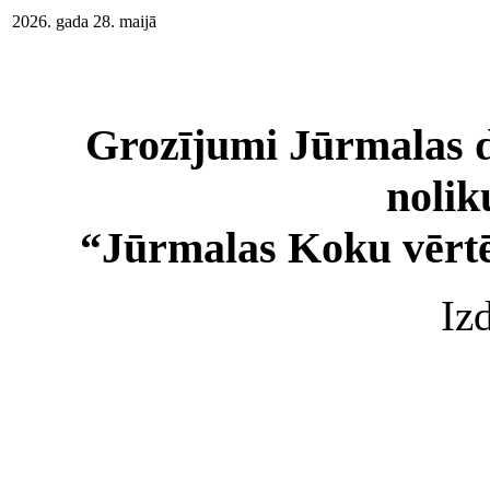
2026. gada 28. maijā
Grozījumi Jūrmalas d
noli
“Jūrmalas Koku vērtē
Iz