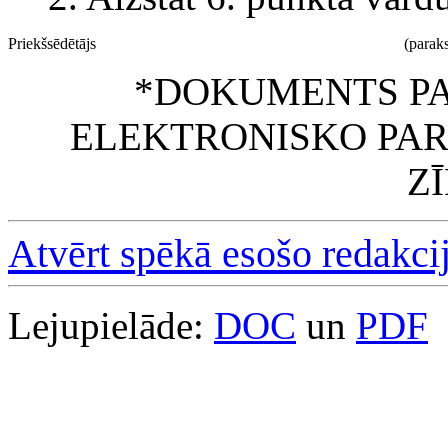
Priekšsēdētājs
(paraks
*DOKUMENTS PA
ELEKTRONISKO PAR
Z
Atvērt spēkā esošo redakci
Lejupielāde:
DOC
un
PDF