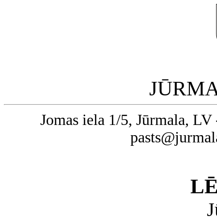
JŪRMA
Jomas iela 1/5, Jūrmala, LV 
pasts@jurmal
L
J