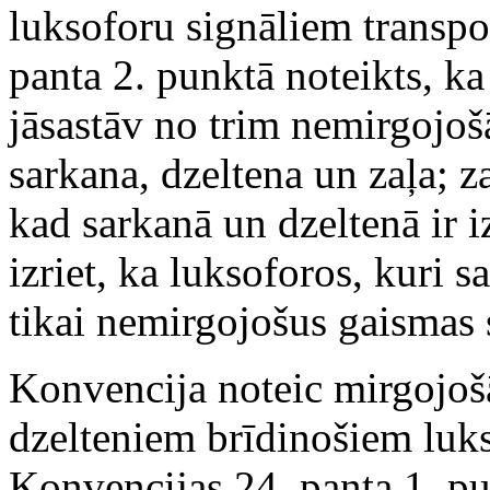
luksoforu signāliem transpo
panta 2. punktā noteikts, ka
jāsastāv no trim nemirgojoš
sarkana, dzeltena un zaļa; za
kad sarkanā un dzeltenā ir 
izriet, ka luksoforos, kuri 
tikai nemirgojošus gaismas 
Konvencija noteic mirgojoš
dzelteniem brīdinošiem luks
Konvencijas 24. panta 1. pu