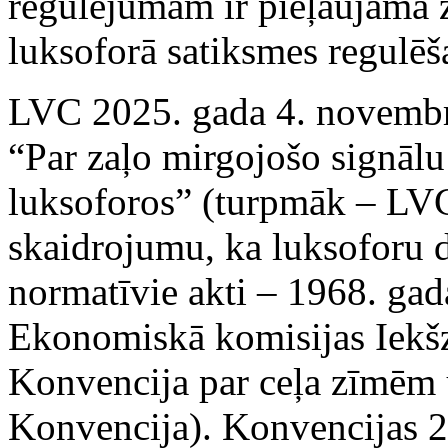
regulējumam ir pieļaujama z
luksoforā satiksmes regulēš
LVC 2025. gada 4. novembra
“Par zaļo mirgojošo signālu
luksoforos” (turpmāk – LVC 
skaidrojumu, ka luksoforu 
normatīvie akti – 1968. ga
Ekonomiskā komisijas Iekšz
Konvencija par ceļa zīmēm 
Konvencija). Konvencijas 23