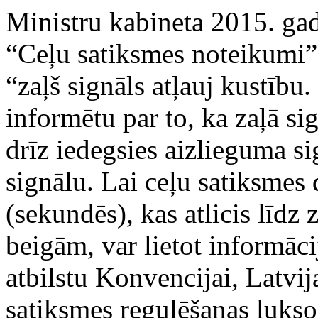
Ministru kabineta 2015. gad
“Ceļu satiksmes noteikumi”
“zaļš signāls atļauj kustību
informētu par to, ka zaļā si
drīz iedegsies aizlieguma si
signālu. Lai ceļu satiksmes
(sekundēs), kas atlicis līdz 
beigām, var lietot informācij
atbilstu Konvencijai, Latvi
satiksmes regulēšanas luksof