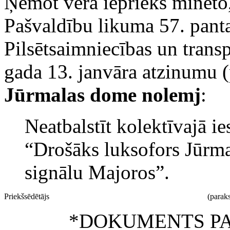
Ņemot vērā iepriekš minēto,
Pašvaldību likuma 57. pant
Pilsētsaimniecības un trans
gada 13. janvāra atzinumu (
Jūrmalas dome nolemj
:
Neatbalstīt kolektīvajā i
“Drošāks luksofors Jūrma
signālu Majoros”.
Priekšsēdētājs
(paraks
*DOKUMENTS PA