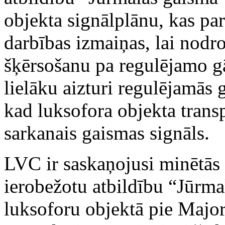
objekta signālplānu, kas pa
darbības izmaiņas, lai nodr
šķērsošanu pa regulējamo gā
lielāku aizturi regulējamās 
kad luksofora objekta transp
sarkanais gaismas signāls.
LVC ir saskaņojusi minētās 
ierobežotu atbildību “Jūrma
luksoforu objektā pie Majoru