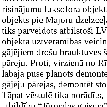
risinājumu luksofora objekt
objekts pie Majoru dzelzceļa
tiks pārveidots atbilstoši 
objekta uztveramības veicinā
gājējiem drošu brauktuves 
pāreju. Proti, virzienā no R
labajā pusē plānots demontē
gājēju pārejas, demontēt sto
Tāpat vēstulē tika norādīts,
atbildību “Jūrmalas gaisma”