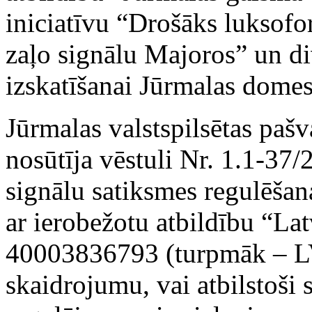
iniciatīvu “Drošāks luksofo
zaļo signālu Majoros” un di
izskatīšanai Jūrmalas domes
Jūrmalas valstspilsētas paš
nosūtīja vēstuli Nr. 1.1-37
signālu satiksmes regulēšana
ar ierobežotu atbildību “Latv
40003836793 (turpmāk – LV
skaidrojumu, vai atbilstoši