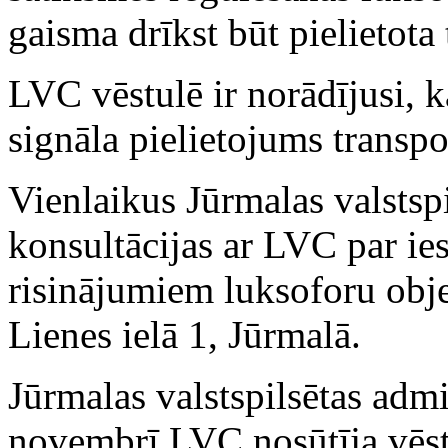
gaisma drīkst būt pielietota 
LVC vēstulē ir norādījusi, 
signāla pielietojums transpo
Vienlaikus Jūrmalas valstspi
konsultācijas ar LVC par i
risinājumiem luksoforu obje
Lienes ielā 1, Jūrmalā.
Jūrmalas valstspilsētas admi
novembrī LVC nosūtīja vēst