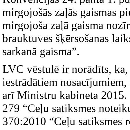
mirgojošās zaļās gaismas pi
mirgojoša zaļā gaisma nozīm
brauktuves šķērsošanas laiks
sarkanā gaisma”.
LVC vēstulē ir norādīts, ka
iestrādātiem nosacījumiem, i
arī Ministru kabineta 2015.
279 “Ceļu satiksmes noteik
370:2010 “Ceļu satiksmes r