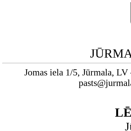
JŪRMA
Jomas iela 1/5, Jūrmala, LV 
pasts@jurmal
L
J