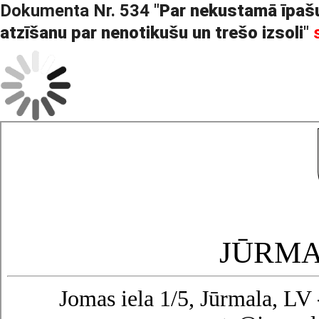
Dokumenta Nr. 534 "
Par nekustamā īpašu
atzīšanu par nenotikušu un trešo izsoli
"