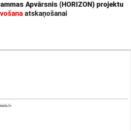
ogrammas Apvārsnis (HORIZON) projektu
avošana
atskaņošanai