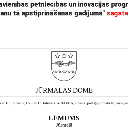
Savienības pētniecības un inovācijas pr
šanu tā apstiprināšanas gadījumā
"
sagat