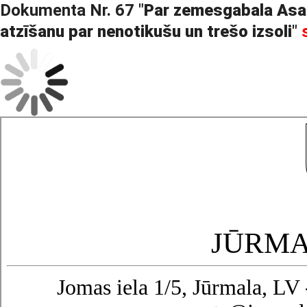
Dokumenta Nr. 67 "
Par zemesgabala Asar
atzīšanu par nenotikušu un trešo izsoli
"