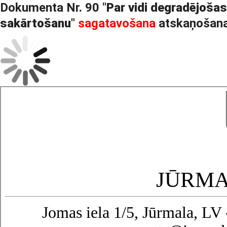
Dokumenta Nr. 90 "
Par vidi degradējoša
sakārtošanu
"
sagatavošana
atskaņošana