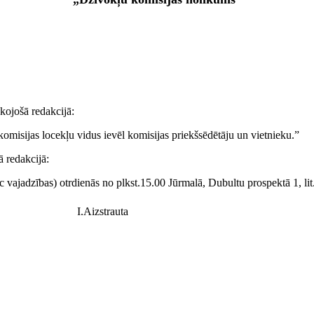
kojošā redakcijā:
omisijas locekļu vidus ievēl komisijas priekšsēdētāju un vietnieku.”
ā redakcijā:
c vajadzības) otrdienās no plkst.15.00 Jūrmalā, Dubultu prospektā 1, lit
I.Aizstrauta