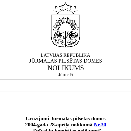
LATVIJAS REPUBLIKA
JŪRMALAS PILSĒTAS DOMES
NOLIKUMS
Jūrmalā
Grozījumi Jūrmalas pilsētas domes
2004.gada 28.aprīļa nolikumā
Nr.30
„Dzīvokļu komisijas nolikums”