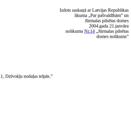
Izdots saskaņā ar Latvijas Republikas
likuma „Par pašvaldībām” un
Jūrmalas pilsētas domes
2004.gada 21.janvāra
nolikumu
Nr.14
„Jūrmalas pilsētas
domes nolikums”
.1, Dzīvokļu nodaļas telpās.”