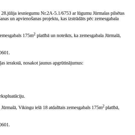
da 28.jūlija iesniegumu Nr.2A-5.1/6753 ar lūgumu Jūrmalas pilsētas
anas un apvienošanas projektu, kas izstrādāts pēc zemesgabala
2
s zemesgabals 175m
platībā un noteikts, ka zemesgabala Jūrmalā,
 0601.
ļas ierakstā, nosakot jaunus apgrūtinājumus:
ekspluatāciju.
2
 Jūrmalā, Vikingu ielā 18 atdalītais zemesgabals 175m
platībā,
 0601.