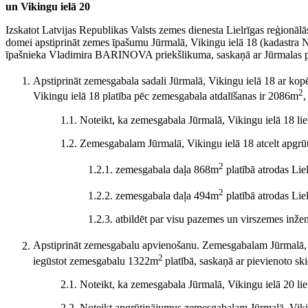
un Vikingu ielā 20
Izskatot Latvijas Republikas Valsts zemes dienesta Lielrīgas reģionāl
domei apstiprināt zemes īpašumu Jūrmalā, Vikingu ielā 18 (kadastra 
īpašnieka Vladimira BARINOVA priekšlikuma, saskaņā ar Jūrmalas p
Apstiprināt zemesgabala sadali Jūrmalā, Vikingu ielā 18 ar ko
2
Vikingu ielā 18 platība pēc zemesgabala atdalīšanas ir 2086m
,
1.1. Noteikt, ka zemesgabala Jūrmalā, Vikingu ielā 18 
1.2. Zemesgabalam Jūrmalā, Vikingu ielā 18 atcelt apgrūt
2
1.2.1. zemesgabala daļa 868m
platībā atrodas Lie
2
1.2.2. zemesgabala daļa 494m
platībā atrodas Lie
1.2.3. atbildēt par visu pazemes un virszemes inžen
Apstiprināt zemesgabalu apvienošanu. Zemesgabalam Jūrmalā, 
2
iegūstot zemesgabalu 1322m
platībā, saskaņā ar pievienoto ski
2.1. Noteikt, ka zemesgabala Jūrmalā, Vikingu ielā 20 
2.2. Noteikt apgrūtinājumus zemesgabalam Jūrmalā, Viki