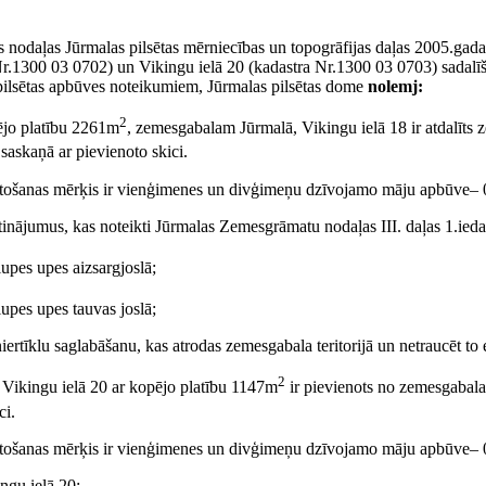
ās nodaļas Jūrmalas pilsētas mērniecības un topogrāfijas daļas 2005.ga
Nr.1300 03 0702) un Vikingu ielā 20 (kadastra Nr.1300 03 0703) sadalīš
ilsētas apbūves noteikumiem, Jūrmalas pilsētas dome
nolemj:
2
pējo platību 2261m
, zemesgabalam Jūrmalā, Vikingu ielā 18 ir atdalīt
 saskaņā ar pievienoto skici.
lietošanas mērķis ir vienģimenes un divģimeņu dzīvojamo māju apbūve–
inājumus, kas noteikti Jūrmalas Zemesgrāmatu nodaļas III. daļas 1.ieda
lupes upes aizsargjoslā;
lupes upes tauvas joslā;
iertīklu saglabāšanu, kas atrodas zemesgabala teritorijā un netraucēt to 
2
Vikingu ielā 20 ar kopējo platību 1147m
ir pievienots no zemesgabala
ci.
lietošanas mērķis ir vienģimenes un divģimeņu dzīvojamo māju apbūve–
ngu ielā 20: