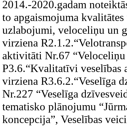
2014.-2020.gadam noteiktās 
to apgaismojuma kvalitātes 
uzlabojumi, veloceliņu un gā
virziena R2.1.2.“Velotranspo
aktivitāti Nr.67 “Veloceliņu 
P3.6.“Kvalitatīvi veselības
virziena R3.6.2.“Veselīga dz
Nr.227 “Veselīga dzīvesvei
tematisko plānojumu “Jūrmal
koncepcija”, Veselības veici