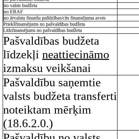
no valsts budžeta
no ERAF
no ārvalstu finanšu palīdzības/cits finansējuma avots
Priekšfinansējums no pašvaldības budžeta
Līdzfinansējums no pašvaldības budžeta
Pašvaldības budžeta
līdzekļi
neattiecināmo
izmaksu veikšanai
Pašvaldību saņemtie
valsts budžeta transferti
noteiktam mērķim
(18.6.2.0.)
Pašvaldību no valsts