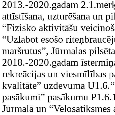
2013.-2020.gadam 2.1.mērķa
attīstīšana, uzturēšana un 
“Fizisko aktivitāšu veicinoša
“Uzlabot esošo riteņbraucēju
maršrutus”, Jūrmalas pilsēta
2018.-2020.gadam īstermi
rekreācijas un viesmīlības
kvalitāte” uzdevuma U1.6.“V
pasākumi” pasākumu P1.6.1.“
Jūrmalā un “Velosatiksmes a