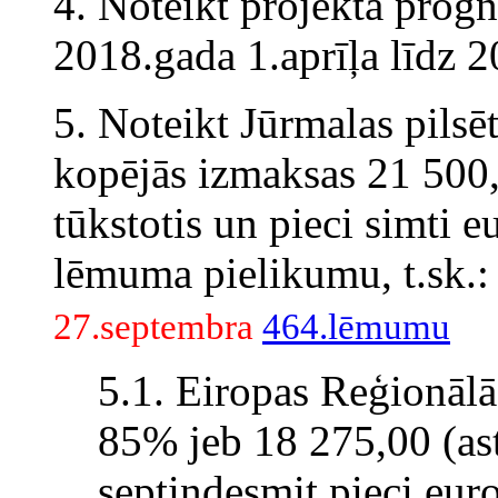
4. Noteikt projekta prog
2018.gada 1.aprīļa līdz 
5. Noteikt Jūrmalas pilsē
kopējās izmaksas 21 500
tūkstotis un pieci simti e
lēmuma pielikumu, t.sk.:
27.septembra
464.lēmumu
5.1. Eiropas Reģionālās
85% jeb 18 275,00 (ast
septiņdesmit pieci euro