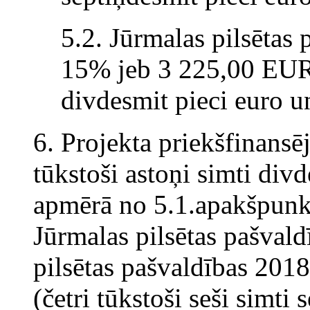
5.2. Jūrmalas pilsētas 
15% jeb 3 225,00 EUR (
divdesmit pieci euro un
6. Projekta priekšfinans
tūkstoši astoņi simti div
apmērā no 5.1.apakšpunk
Jūrmalas pilsētas pašvald
pilsētas pašvaldības 20
(četri tūkstoši seši simti