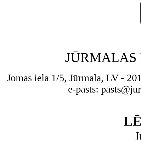
JŪRMALAS 
Jomas iela 1/5, Jūrmala, LV - 20
e-pasts: pasts@ju
L
J