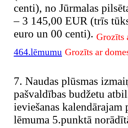
centi), no Jūrmalas pilsē
– 3 145,00 EUR (trīs tūks
euro un 00 centi).
Grozīts
464.lēmumu
Grozīts ar dome
7. Naudas plūsmas izmaiņa
pašvaldības budžetu atbil
ieviešanas kalendārajam p
lēmuma 5.punktā norādīt