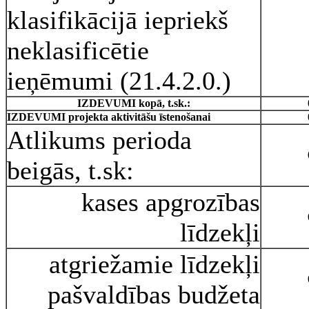
klasifikācijā iepriekš
neklasificētie
ieņēmumi (21.4.2.0.)
IZDEVUMI kopā, t.sk.:
IZDEVUMI projekta aktivitāšu īstenošanai
Atlikums perioda
beigās, t.sk:
kases apgrozības
līdzekļi
atgriežamie līdzekļi
pašvaldības budžeta