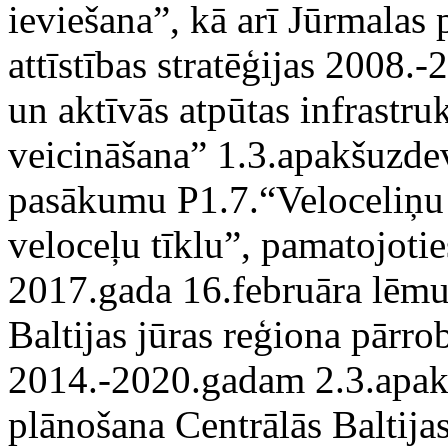
ieviešana”, kā arī Jūrmalas 
attīstības stratēģijas 2008
un aktīvās atpūtas infrastru
veicināšana” 1.3.apakšuzdev
pasākumu P1.7.“Veloceliņu 
veloceļu tīklu”, pamatojoti
2017.gada 16.februāra lē
Baltijas jūras reģiona pārr
2014.-2020.gadam 2.3.apakš
plānošana Centrālās Baltijas