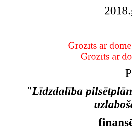
2018.
Grozīts ar dom
Grozīts ar d
P
"Līdzdalība pilsētplā
uzlabo
finans