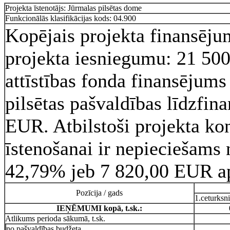
Projekta īstenotājs: Jūrmalas pilsētas dome
Funkcionālās klasifikācijas kods: 04.900
Kopējais projekta finansējum
projekta iesniegumu: 21 50
attīstības fonda finansējums
pilsētas pašvaldības līdzfin
EUR. Atbilstoši projekta ko
īstenošanai ir nepieciešams
42,79% jeb 7 820,00 EUR a
Pozīcija / gads
1.ceturksni
IEŅĒMUMI kopā, t.sk.:
Atlikums perioda sākumā, t.sk.
no pašvaldības budžeta