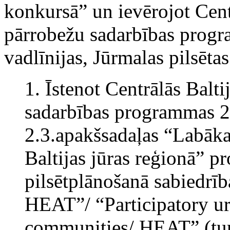
konkursā” un ievērojot Centr
pārrobežu sadarbības prog
vadlīnijas, Jūrmalas pilsēt
1. Īstenot
Centrālās Balti
sadarbības programmas 
2.3.apakšsadaļas “Labāka
Baltijas jūras reģionā” p
pilsētplānošanā sabiedrīb
HEAT”/ “Participatory ur
communities/ HEAT” (tur