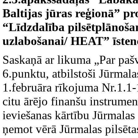
Baltijas jūras reģionā” pr
“Līdzdalība pilsētplānoša
uzlabošanai/ HEAT” īste
Saskaņā ar likuma „Par paš
6.punktu, atbilstoši Jūrmal
1.februāra rīkojuma Nr.1.1
citu ārējo finanšu instrumen
ieviešanas kārtību Jūrmalas
ņemot vērā Jūrmalas pilsēta