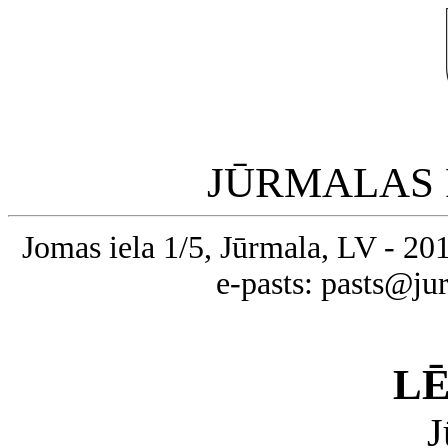
JŪRMALAS 
Jomas iela 1/5, Jūrmala, LV - 20
e-pasts: pasts@ju
L
J