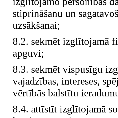
izglītojamo personības d
stiprināšanu un sagatavo
uzsākšanai;
8.2. sekmēt izglītojamā fi
apguvi;
8.3. sekmēt vispusīgu izg
vajadzības, intereses, sp
vērtībās balstītu ieradum
8.4. attīstīt izglītojamā 