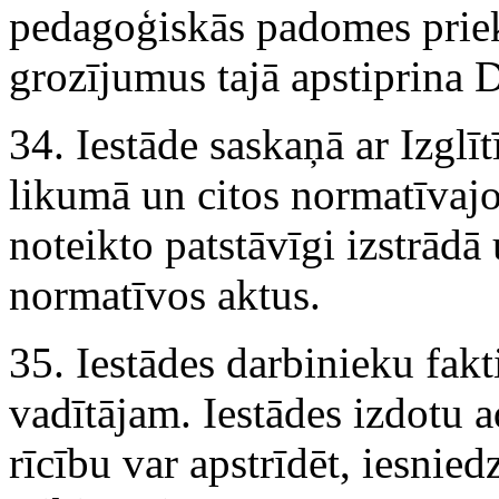
pedagoģiskās padomes prie
grozījumus tajā apstiprina D
34. Iestāde saskaņā ar Izglīt
likumā un citos normatīvajo
noteikto patstāvīgi izstrādā
normatīvos aktus.
35. Iestādes darbinieku fakt
vadītājam. Iestādes izdotu a
rīcību var apstrīdēt, iesnie