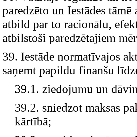
paredzēto un Iestādes tāmē a
atbild par to racionālu, efe
atbilstoši paredzētajiem mē
39. Iestāde normatīvajos akto
saņemt papildu finanšu līdz
39.1. ziedojumu un dāvi
39.2. sniedzot maksas pa
kārtībā;