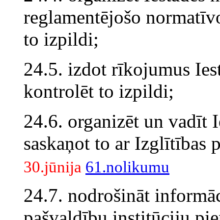
reglamentējošo normatīvo
to izpildi;
24.5. izdot rīkojumus Ies
kontrolēt to izpildi;
24.6. organizēt un vadīt Ie
saskaņot to ar Izglītības 
30.jūnija
61.nolikumu
24.7. nodrošināt informāc
pašvaldību institūciju pi