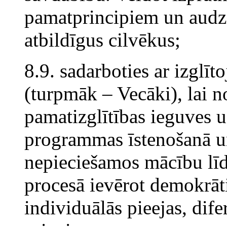
pamatprincipiem un audzi
atbildīgus cilvēkus;
8.9. sadarboties ar izglī
(turpmāk – Vecāki), lai 
pamatizglītības ieguves u
programmas īstenošanā un
nepieciešamos mācību lī
procesā ievērot demokrāt
individuālās pieejas, dif