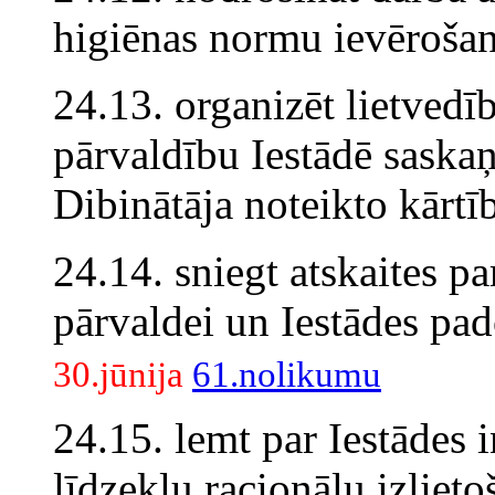
higiēnas normu ievērošan
24.13. organizēt lietvedī
pārvaldību Iestādē saska
Dibinātāja noteikto kārtī
24.14. sniegt atskaites pa
pārvaldei un Iestādes pa
30.jūnija
61.nolikumu
24.15. lemt par Iestādes i
līdzekļu racionālu izlie