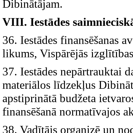
Dibinātājam.
VIII. Iestādes saimniecisk
36. Iestādes finansēšanas av
likums, Vispārējās izglītība
37. Iestādes nepārtrauktai 
materiālos līdzekļus Dibinā
apstiprinātā budžeta ietvaros
finansēšanā normatīvajos akt
38. Vadītājs organizē un no