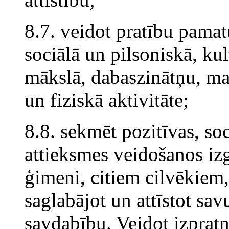
8.7. veidot pratību pama
sociālā un pilsoniskā, ku
mākslā, dabaszinātņu, ma
un fiziskā aktivitāte;
8.8. sekmēt pozitīvas, soc
attieksmes veidošanos iz
ģimeni, citiem cilvēkiem, 
saglabājot un attīstot sa
savdabību. Veidot izpratn