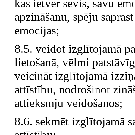
kas ietver sevis, savu e
apzināšanu, spēju saprast
emocijas;
8.5. veidot izglītojamā p
lietošanā, vēlmi patstāvīg
veicināt izglītojamā izzi
attīstību, nodrošinot zin
attieksmju veidošanos;
8.6. sekmēt izglītojamā 
attīstību;