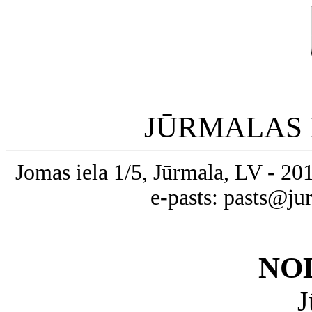
JŪRMALAS 
Jomas iela 1/5, Jūrmala, LV - 20
e-pasts: pasts@ju
NO
J