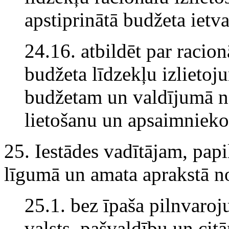
apstiprinātā budžeta ietva
24.16. atbildēt par racio
budžeta līdzekļu izlietoj
budžetam un valdījumā n
lietošanu un apsaimnieko
25. Iestādes vadītājam, pap
līgumā un amata aprakstā not
25.1. bez īpaša pilnvaroju
valsts, pašvaldību un citā