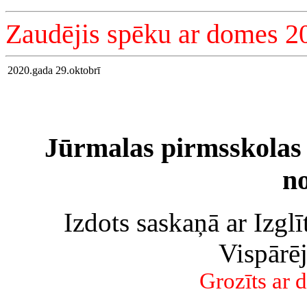
Zaudējis spēku ar domes 20
2020.gada 29.oktobrī
Jūrmalas pirmsskolas i
n
Izdots saskaņā ar Izgl
Vispārēj
Grozīts ar 