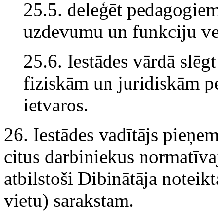
25.5. deleģēt pedagogie
uzdevumu un funkciju ve
25.6. Iestādes vārdā slēg
fiziskām un juridiskām p
ietvaros.
26. Iestādes vadītājs pieņe
citus darbiniekus normatīvaj
atbilstoši Dibinātāja noteik
vietu) sarakstam.