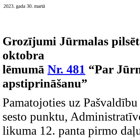
2023. gada 30. martā
Grozījumi Jūrmalas pilsēt
oktobra
lēmumā
Nr. 481
“Par Jūrma
apstiprināšanu”
Pamatojoties uz Pašvaldību 
sesto punktu, Administratīvo
likuma 12. panta pirmo daļ