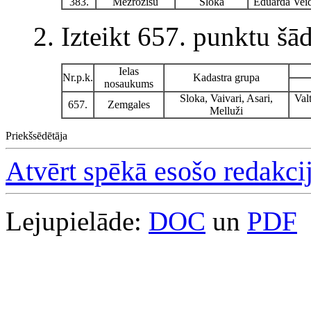
383.
Mežrozīšu
Sloka
Eduarda Vei
2. Izteikt 657. punktu šād
Ielas
Nr.p.k.
Kadastra grupa
nosaukums
Sloka, Vaivari, Asari,
Val
657.
Zemgales
Melluži
Priekšsēdētāja
Atvērt spēkā esošo redakci
Lejupielāde:
DOC
un
PDF