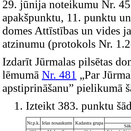
29. jūnija noteikumu Nr. 45
apakšpunktu, 11. punktu un
domes Attīstības un vides j
atzinumu (protokols Nr. 1.
Izdarīt Jūrmalas pilsētas d
lēmumā
Nr. 481
„Par Jūrmala
apstiprināšanu” pielikumā 
1. Izteikt 383. punktu šād
Nr.p.k.
Ielas nosaukums
Kadastra grupa
Sā