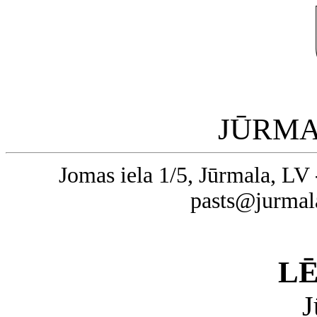
JŪRMA
Jomas iela 1/5, Jūrmala, LV 
pasts@jurmal
L
J