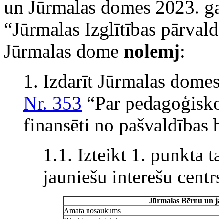
un Jūrmalas domes 2023. ga
“Jūrmalas Izglītības pārval
Jūrmalas dome
nolemj
:
1. Izdarīt Jūrmalas dome
Nr. 353
“Par pedagoģisko 
finansēti no pašvaldības
1.1. Izteikt 1. punkta
jauniešu interešu centr
Jūrmalas Bērnu un j
Amata nosaukums