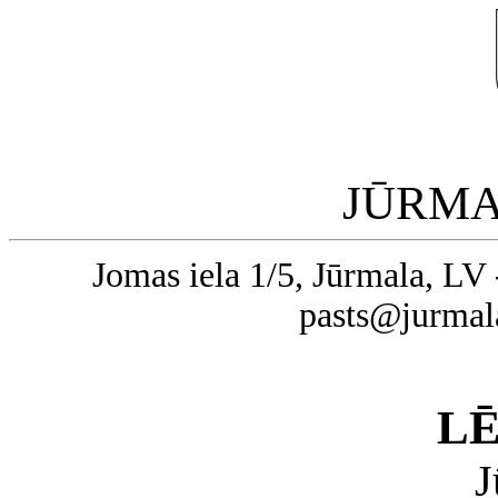
JŪRMA
Jomas iela 1/5, Jūrmala, LV 
pasts@jurmal
L
J