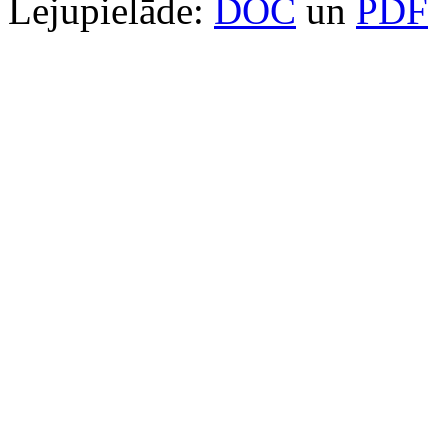
Lejupielāde:
DOC
un
PDF