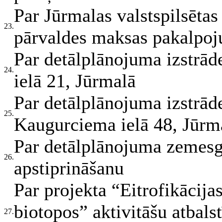
Par Jūrmalas valstspilsētas
23.
pārvaldes maksas pakalpo
Par detālplānojuma izstrā
24.
ielā 21, Jūrmalā
Par detālplānojuma izstrā
25.
Kaugurciema ielā 48, Jūrm
Par detālplānojuma zemesga
26.
apstiprināšanu
Par projekta “Eitrofikācij
biotopos” aktivitāšu atbals
27.