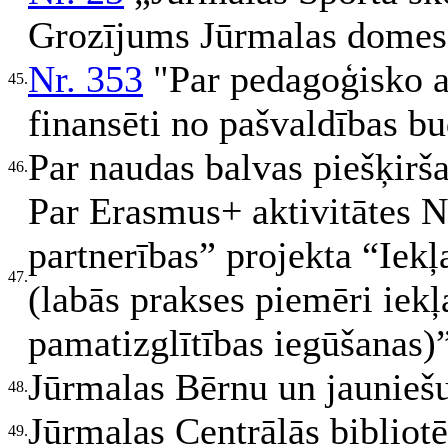
Grozījums Jūrmalas domes
Nr. 353
"Par pedagoģisko am
45.
finansēti no pašvaldības b
Par naudas balvas piešķirš
46.
Par Erasmus+ aktivitātes
partnerības” projekta “Iekļ
47.
(labās prakses piemēri iekļ
pamatizglītības iegūšanas)
Jūrmalas Bērnu un jaunieš
48.
Jūrmalas Centrālās bibliot
49.