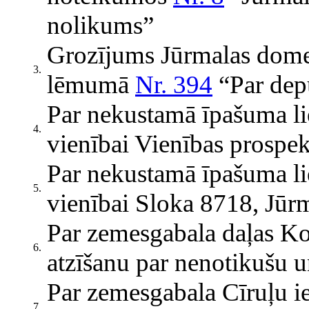
nolikums”
Grozījums Jūrmalas dome
3.
lēmumā
Nr. 394
“Par dep
Par nekustamā īpašuma l
4.
vienībai Vienības prospek
Par nekustamā īpašuma l
5.
vienībai Sloka 8718, Jūr
Par zemesgabala daļas Kol
6.
atzīšanu par nenotikušu un
Par zemesgabala Cīruļu iel
7.