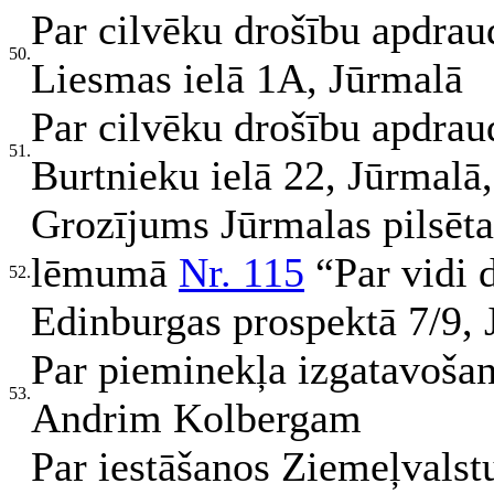
Par cilvēku drošību apdrau
50.
Liesmas ielā 1A, Jūrmalā
Par cilvēku drošību apdrau
51.
Burtnieku ielā 22, Jūrmalā
Grozījums Jūrmalas pilsēt
lēmumā
Nr. 115
“Par vidi 
52.
Edinburgas prospektā 7/9,
Par pieminekļa izgatavoša
53.
Andrim Kolbergam
Par iestāšanos Ziemeļvalst