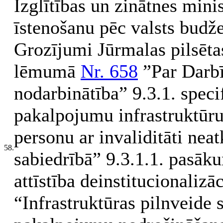
Izglītības un zinātnes minis
īstenošanu pēc valsts budž
Grozījumi Jūrmalas pilsēt
lēmumā
Nr. 658
”Par Darb
nodarbinātība” 9.3.1. speci
pakalpojumu infrastruktūru
personu ar invaliditāti neat
58.
sabiedrībā” 9.3.1.1. pasāk
attīstība deinstitucionalizā
“Infrastruktūras pilnveide s