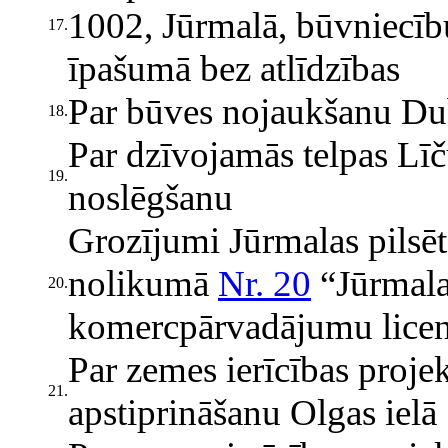
1002, Jūrmalā, būvniecī
17.
īpašumā bez atlīdzības
Par būves nojaukšanu Du
18.
Par dzīvojamās telpas Līč
19.
noslēgšanu
Grozījumi Jūrmalas pilsēt
nolikumā
Nr. 20
“Jūrmala
20.
komercpārvadājumu licen
Par zemes ierīcības proje
21.
apstiprināšanu Olgas ielā