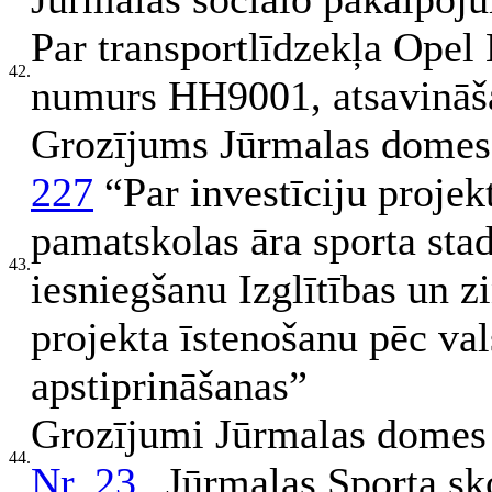
Par transportlīdzekļa Opel 
42.
numurs HH9001, atsavināš
Grozījums Jūrmalas domes
227
“Par investīciju proje
pamatskolas āra sporta sta
43.
iesniegšanu Izglītības un zi
projekta īstenošanu pēc va
apstiprināšanas”
Grozījumi Jūrmalas domes 
44.
Nr. 23
„Jūrmalas Sporta sk