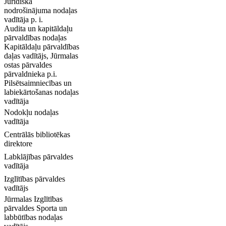
Juridiskā
nodrošinājuma nodaļas
vadītāja p. i.
Audita un kapitāldaļu
pārvaldības nodaļas
Kapitāldaļu pārvaldības
daļas vadītājs, Jūrmalas
ostas pārvaldes
pārvaldnieka p.i.
Pilsētsaimniecības un
labiekārtošanas nodaļas
vadītāja
Nodokļu nodaļas
vadītāja
Centrālās bibliotēkas
direktore
Labklājības pārvaldes
vadītāja
Izglītības pārvaldes
vadītājs
Jūrmalas Izglītības
pārvaldes Sporta un
labbūtības nodaļas