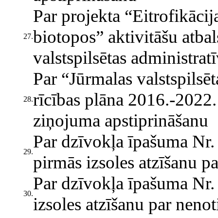
Par projekta “Eitrofikāci
biotopos” aktivitāšu atba
27.
valstspilsētas administratī
Par “Jūrmalas valstspilsēt
rīcības plāna 2016.-2022
28.
ziņojuma apstiprināšanu
Par dzīvokļa īpašuma Nr.
29.
pirmās izsoles atzīšanu pa
Par dzīvokļa īpašuma Nr. 
30.
izsoles atzīšanu par nenot