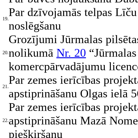
Par dzīvojamās telpas Līču 
19.
noslēgšanu
Grozījumi Jūrmalas pilsēta
nolikumā
Nr. 20
“Jūrmalas 
20.
komercpārvadājumu licenc
Par zemes ierīcības projek
21.
apstiprināšanu Olgas ielā 5
Par zemes ierīcības projek
apstiprināšanu Mazā Nometņ
22.
piešķiršanu