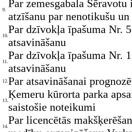
Par zemesgabala Sēravotu i
9.
atzīšanu par nenotikušu un 
Par dzīvokļa īpašuma Nr. 5
10.
atsavināšanu
Par dzīvokļa īpašuma Nr. 1
11.
atsavināšanu
Par atsavināšanai prognozē
12.
Ķemeru kūrorta parka apsa
13.
saistošie noteikumi
Par licencētās makšķerēša
14.