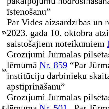
pakalpojumu nodrošināšanai
īstenošanu”
Par Vides aizsardzības un re
2023. gada 10. oktobra at
59.
saistošajiem noteikumiem
Grozījumi Jūrmalas pilsēt
lēmumā
Nr. 859
“Par Jūrma
60.
institūciju darbinieku skait
apstiprināšanu”
Grozījumi Jūrmalas pilsēta
lēmuma
Nr. 501
„Par Jūrma
61.