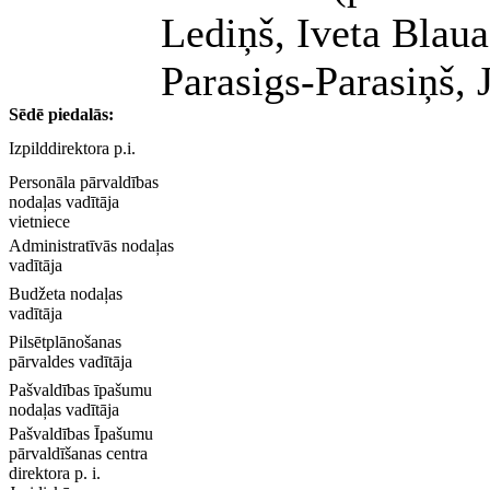
Lediņš, Iveta Blau
Parasigs-Parasiņš, 
Sēdē piedalās:
Izpilddirektora p.i.
Personāla pārvaldības
nodaļas vadītāja
vietniece
Administratīvās nodaļas
vadītāja
Budžeta nodaļas
vadītāja
Pilsētplānošanas
pārvaldes vadītāja
Pašvaldības īpašumu
nodaļas vadītāja
Pašvaldības Īpašumu
pārvaldīšanas centra
direktora p. i.