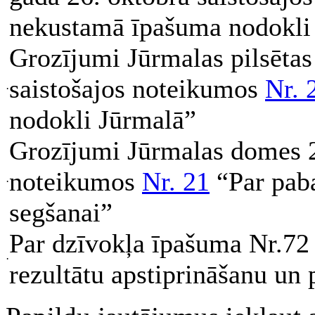
nekustamā īpašuma nodokli 
Grozījumi Jūrmalas pilsēta
saistošajos noteikumos
Nr. 
·
nodokli Jūrmalā”
Grozījumi Jūrmalas domes 2
noteikumos
Nr. 21
“Par paba
·
segšanai”
Par dzīvokļa īpašuma Nr.72 
·
rezultātu apstiprināšanu un