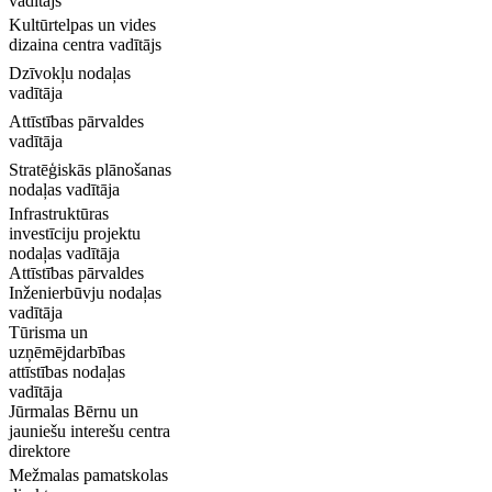
vadītājs
Kultūrtelpas un vides
dizaina centra vadītājs
Dzīvokļu nodaļas
vadītāja
Attīstības pārvaldes
vadītāja
Stratēģiskās plānošanas
nodaļas vadītāja
Infrastruktūras
investīciju projektu
nodaļas vadītāja
Attīstības pārvaldes
Inženierbūvju nodaļas
vadītāja
Tūrisma un
uzņēmējdarbības
attīstības nodaļas
vadītāja
Jūrmalas Bērnu un
jauniešu interešu centra
direktore
Mežmalas pamatskolas