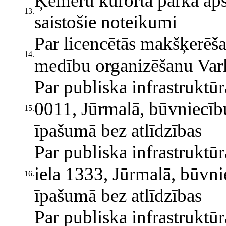
Ķemeru kūrorta parka aps
13.
saistošie noteikumi
Par licencētās makšķerēš
14.
medību organizēšanu Var
Par publiska infrastruktūr
0011, Jūrmalā, būvniecīb
15.
īpašumā bez atlīdzības
Par publiska infrastruktū
iela 1333, Jūrmalā, būvn
16.
īpašumā bez atlīdzības
Par publiska infrastruktū