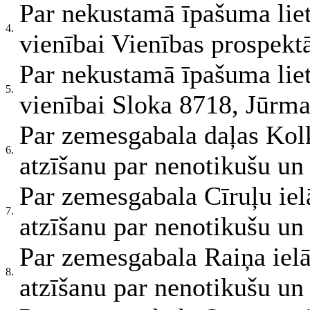
Par nekustamā īpašuma li
4.
vienībai Vienības prospekt
Par nekustamā īpašuma li
5.
vienībai Sloka 8718, Jūrma
Par zemesgabala daļas Kolk
6.
atzīšanu par nenotikušu un 
Par zemesgabala Cīruļu ielā
7.
atzīšanu par nenotikušu un 
Par zemesgabala Raiņa ielā 
8.
atzīšanu par nenotikušu un 