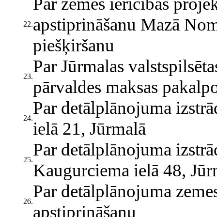
Par zemes ierīcības proje
apstiprināšanu Mazā Nome
22.
piešķiršanu
Par Jūrmalas valstspilsēta
23.
pārvaldes maksas pakal
Par detālplānojuma izst
24.
ielā 21, Jūrmalā
Par detālplānojuma izst
25.
Kaugurciema ielā 48, Jūr
Par detālplānojuma zemes
26.
apstiprināšanu