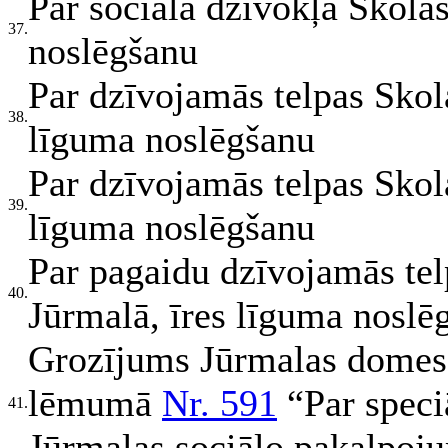
Par sociālā dzīvokļa Skolas
37.
noslēgšanu
Par dzīvojamās telpas Skola
38.
līguma noslēgšanu
Par dzīvojamās telpas Skola
39.
līguma noslēgšanu
Par pagaidu dzīvojamās tel
40.
Jūrmalā, īres līguma noslē
Grozījums Jūrmalas domes
lēmumā
Nr. 591
“Par speci
41.
Jūrmalas sociālo pakalpoj