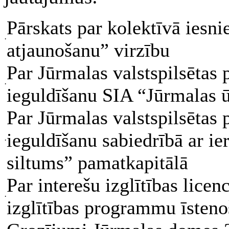
Pārskats par kolektīvā iesn
·
atjaunošanu” virzību
Par Jūrmalas valstspilsētas
·
ieguldīšanu SIA “Jūrmalas 
Par Jūrmalas valstspilsētas
ieguldīšanu sabiedrībā ar ie
·
siltums” pamatkapitālā
Par interešu izglītības lice
·
izglītības programmu īsteno