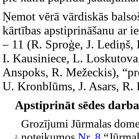
Ņemot vērā vārdiskās balsoš
kārtības apstiprināšanu ar 
– 11 (R. Sproģe, J. Lediņš, 
I. Kausiniece, L. Loskutova
Anspoks, R. Mežeckis), “pret
U. Kronblūms, J. Asars, R. 
Apstiprināt sēdes darba
Grozījumi Jūrmalas domes
noteikumos
Nr. 8
“Jūrmala
2.