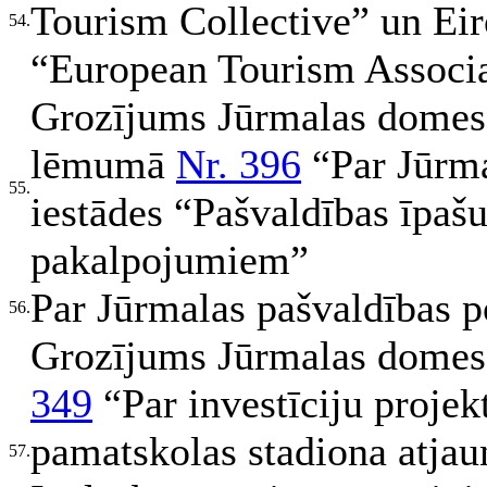
Tourism Collective” un Eir
54.
“European Tourism Associa
Grozījums Jūrmalas domes 
lēmumā
Nr. 396
“Par Jūrma
55.
iestādes “Pašvaldības īpaš
pakalpojumiem”
Par Jūrmalas pašvaldības 
56.
Grozījums Jūrmalas domes 
349
“Par investīciju proje
pamatskolas stadiona atja
57.