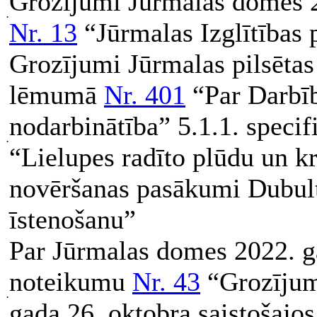
Grozījumi Jūrmalas domes 2
·
Nr. 13
“Jūrmalas Izglītības 
Grozījumi Jūrmalas pilsēta
lēmumā
Nr. 401
“Par Darbī
nodarbinātība” 5.1.1. specif
·
“Lielupes radīto plūdu un k
novēršanas pasākumi Dubul
īstenošanu”
Par Jūrmalas domes 2022. ga
noteikumu
Nr. 43
“Grozījum
·
gada 26. oktobra saistošaj