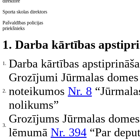
direktore
Sporta skolas direktors
Pašvaldības policijas
priekšnieks
1.
Darba kārtības apstipr
Darba kārtības apstiprināš
1.
Grozījumi Jūrmalas domes 
noteikumos
Nr. 8
“Jūrmalas
2.
nolikums”
Grozījums Jūrmalas domes 
3.
lēmumā
Nr. 394
“Par depu