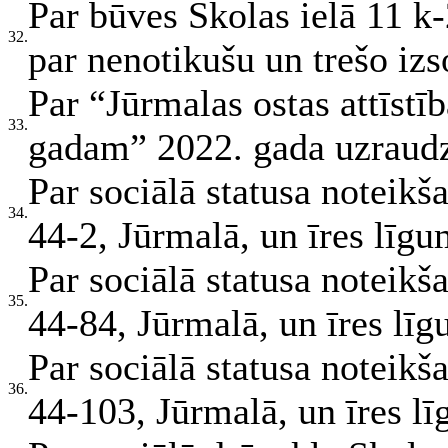
Par būves Skolas ielā 11 k-
32.
par nenotikušu un trešo izs
Par “Jūrmalas ostas attīst
33.
gadam” 2022. gada uzraudz
Par sociālā statusa noteikš
34.
44-2, Jūrmalā, un īres līg
Par sociālā statusa noteikš
35.
44-84, Jūrmalā, un īres lī
Par sociālā statusa noteikš
36.
44-103, Jūrmalā, un īres l