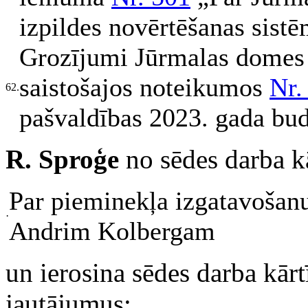
izpildes novērtēšanas sist
Grozījumi Jūrmalas domes
saistošajos noteikumos
Nr.
62.
pašvaldības 2023. gada bu
R. Sproģe
no sēdes darba k
Par pieminekļa izgatavošan
·
Andrim Kolbergam
un ierosina sēdes darba kārt
jautājumus: