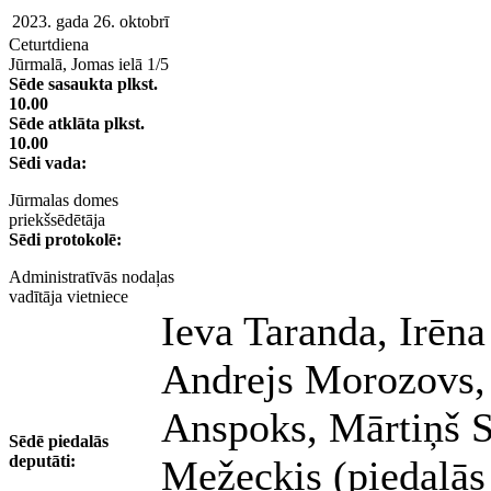
2023. gada 26. oktobrī
Ceturtdiena
Jūrmalā, Jomas ielā 1/5
Sēde sasaukta plkst.
10.00
Sēde atklāta plkst.
10.00
Sēdi vada:
Jūrmalas domes
priekšsēdētāja
Sēdi protokolē:
Administratīvās nodaļas
vadītāja vietniece
Ieva Taranda, Irēna
Andrejs Morozovs, 
Anspoks, Mārtiņš 
Sēdē piedalās
deputāti:
Mežeckis (piedalās 