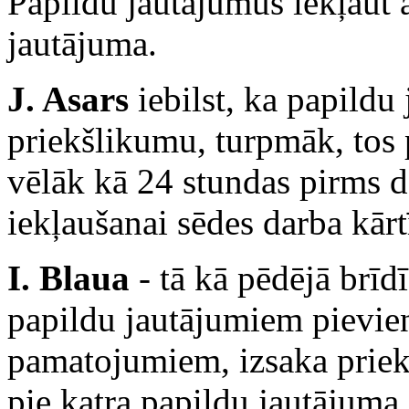
Papildu jautājumus iekļaut 
jautājuma.
J. Asars
iebilst, ka papildu 
priekšlikumu, turpmāk, tos 
vēlāk kā 24 stundas pirms d
iekļaušanai sēdes darba kārt
I. Blaua
- tā kā pēdējā brīd
papildu jautājumiem pievie
pamatojumiem, izsaka priek
pie katra papildu jautājuma.