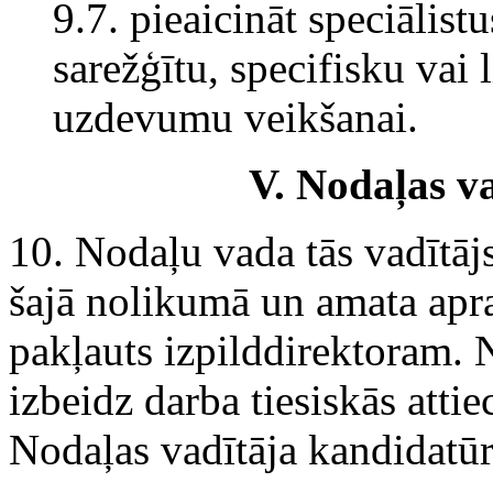
9.7. pieaicināt speciālis
sarežģītu, specifisku vai
uzdevumu veikšanai.
V. Nodaļas v
10. Nodaļu vada tās vadītāj
šajā nolikumā un amata aprak
pakļauts izpilddirektoram. 
izbeidz darba tiesiskās attie
Nodaļas vadītāja kandidatūr