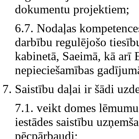
dokumentu projektiem;
6.7. Nodaļas kompetences
darbību regulējošo tiesīb
kabinetā, Saeimā, kā arī 
nepieciešamības gadījumā
7. Saistību daļai ir šādi uz
7.1. veikt domes lēmumu,
iestādes saistību uzņemš
pēcpārbaudi;