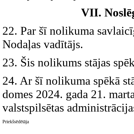
VII. Nosl
22. Par šī nolikuma savlaicī
Nodaļas vadītājs.
23. Šis nolikums stājas spē
24. Ar šī nolikuma spēkā s
domes 2024. gada 21. mart
valstspilsētas administrācij
Priekšsēdētāja