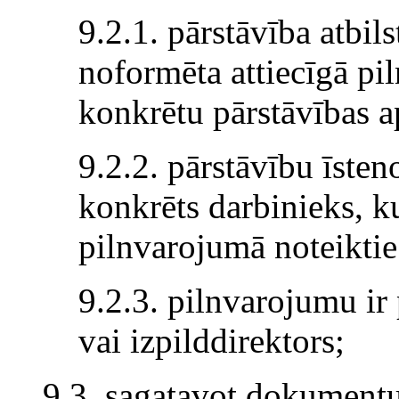
9.2.1. pārstāvība atbi
noformēta attiecīgā pi
konkrētu pārstāvības 
9.2.2. pārstāvību īsten
konkrēts darbinieks, ku
pilnvarojumā noteikti
9.2.3. pilnvarojumu ir 
vai izpilddirektors;
9.3. sagatavot dokument