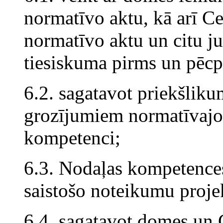
normatīvo aktu, kā arī Ce
normatīvo aktu un citu j
tiesiskuma pirms un pēcp
6.2. sagatavot priekšlik
grozījumiem normatīvajos
kompetenci;
6.3. Nodaļas kompetences
saistošo noteikumu proje
6.4. sagatavot domes un C