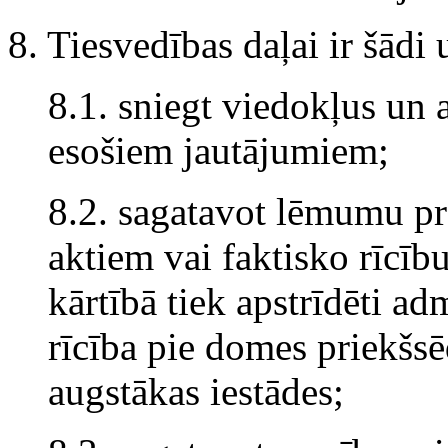
8. Tiesvedības daļai ir šādi
8.1. sniegt viedokļus un
esošiem jautājumiem;
8.2. sagatavot lēmumu pr
aktiem vai faktisko rīcīb
kārtībā tiek apstrīdēti adm
rīcība pie domes priekšsē
augstākas iestādes;