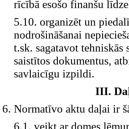
rīcībā esošo finanšu līdze
5.10. organizēt un piedal
nodrošināšanai nepiecieš
t.sk. sagatavot tehniskās 
saistītos dokumentus, atb
savlaicīgu izpildi.
III. D
6. Normatīvo aktu daļai ir 
6.1. veikt ar domes lēmu