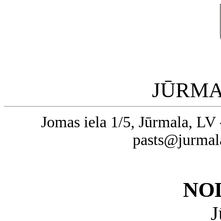
JŪRMA
Jomas iela 1/5, Jūrmala, LV 
pasts@jurmal
NO
J