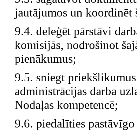
jautājumos un koordinēt 
9.4. deleģēt pārstāvi dar
komisijās, nodrošinot ša
pienākumus;
9.5. sniegt priekšlikumu
administrācijas darba uzl
Nodaļas kompetencē;
9.6. piedalīties pastāvīg