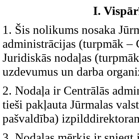
I.
Vispār
1. Šis nolikums nosaka Jūrm
administrācijas (turpmāk – 
Juridiskās nodaļas (turpmāk
uzdevumus un darba organiz
2. Nodaļa ir Centrālās admin
tieši pakļauta Jūrmalas vals
pašvaldība) izpilddirektora
3. Nodaļas mērķis ir sniegt 