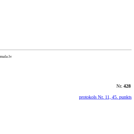
rmala.lv
Nr.
428
protokols Nr. 11, 45. punkts