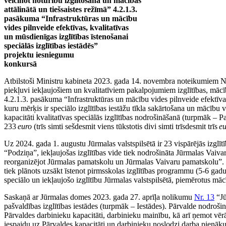
veicinot noturību izglītošanā un mācībās
attālinātā un tiešsaistes režīmā” 4.2.1.3.
pasākuma “Infrastruktūras un mācību
vides pilnveide efektīvas, kvalitatīvas
un mūsdienīgas izglītības īstenošanai
speciālās izglītības iestādēs”
projektu iesniegumu
konkursā
Atbilstoši Ministru kabineta 2023. gada 14. novembra noteikumiem Nr
piekļuvi iekļaujošiem un kvalitatīviem pakalpojumiem izglītības, mācību
4.2.1.3. pasākuma “Infrastruktūras un mācību vides pilnveide efektīvas
kuru mērķis ir speciālo izglītības iestāžu tīkla sakārtošana un mācību 
kapacitāti kvalitatīvas speciālās izglītības nodrošināšanā (turpmāk 
233
euro
(trīs simti sešdesmit viens tūkstotis divi simti trīsdesmit trīs
eu
Uz 2024. gada 1. augustu Jūrmalas valstspilsētā ir 23 vispārējās izglītī
“Podziņa”, iekļaujošas izglītības vide tiek nodrošināta Jūrmalas Vai
reorganizējot Jūrmalas pamatskolu un Jūrmalas Vaivaru pamatskolu”. 
tiek plānots uzsākt īstenot pirmsskolas izglītības programmu (5-6 ga
speciālo un iekļaujošo izglītību Jūrmalas valstspilsētā, piemērotus mā
Saskaņā ar Jūrmalas domes 2023. gada 27. aprīļa nolikumu
Nr. 13
“Jū
pašvaldības izglītības iestādes (turpmāk – Iestādes). Pārvalde nodrošin
Pārvaldes darbinieku kapacitāti, darbinieku mainību, kā arī ņemot vērā
iespaidu uz Pārvaldes kapacitāti un darbinieku noslodzi darba pienā