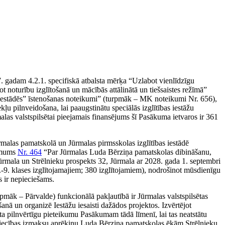
 gadam 4.2.1. specifiskā atbalsta mērķa “Uzlabot vienlīdzīgu
t noturību izglītošanā un mācībās attālinātā un tiešsaistes režīmā”
as iestādēs” īstenošanas noteikumi” (turpmāk – MK noteikumi Nr. 656),
ļu pilnveidošana, lai paaugstinātu speciālās izglītības iestāžu
as valstspilsētai pieejamais finansējums šī Pasākuma ietvaros ir 361
 Jūrmalas pamatskolā un Jūrmalas pirmsskolas izglītības iestādē
lēmums
Nr. 464
“Par Jūrmalas Luda Bērziņa pamatskolas dibināšanu,
rmala un Strēlnieku prospekts 32, Jūrmala ar 2028. gada 1. septembri
-9. klases izglītojamajiem; 380 izglītojamiem), nodrošinot mūsdienīgu
s ir nepieciešams.
pmāk – Pārvalde) funkcionālā pakļautībā ir Jūrmalas valstspilsētas
anā un organizē Iestāžu iesaisti dažādos projektos. Izvērtējot
kta pilnvērtīgu pieteikumu Pasākumam tādā līmenī, lai tas neatstātu
vniecības izmaksu aprēķinu Luda Bērziņa pamatskolas ēkām Strēlnieku