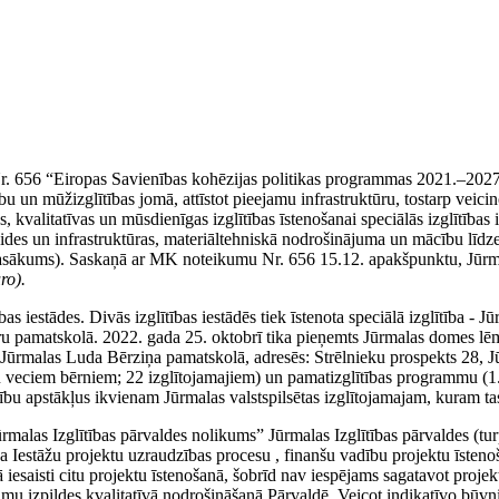
. 656 “Eiropas Savienības kohēzijas politikas programmas 2021.–2027.
 un mūžizglītības jomā, attīstot pieejamu infrastruktūru, tostarp veicino
, kvalitatīvas un mūsdienīgas izglītības īstenošanai speciālās izglītīb
vides un infrastruktūras, materiāltehniskā nodrošinājuma un mācību līdzek
– Pasākums). Saskaņā ar MK noteikumu Nr. 656 15.12. apakšpunktu, Jūrmal
ro).
bas iestādes. Divās izglītības iestādēs tiek īstenota speciālā izglītība -
varu pamatskolā. 2022. gada 25. oktobrī tika pieņemts Jūrmalas domes 
Jūrmalas Luda Bērziņa pamatskolā, adresēs: Strēlnieku prospekts 28, Jū
du veciem bērniem; 22 izglītojamajiem) un pamatizglītības programmu (1.
cību apstākļus ikvienam Jūrmalas valstspilsētas izglītojamajam, kuram ta
rmalas Izglītības pārvaldes nolikums” Jūrmalas Izglītības pārvaldes (tur
a Iestāžu projektu uzraudzības procesu , finanšu vadību projektu īstenoš
 iesaisti citu projektu īstenošanā, šobrīd nav iespējams sagatavot proje
kumu izpildes kvalitatīvā nodrošināšanā Pārvaldē. Veicot indikatīvo bū