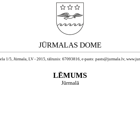
JŪRMALAS DOME
ela 1/5, Jūrmala, LV - 2015, tālrunis: 67093816, e-pasts: pasts@jurmala.lv, www.ju
LĒMUMS
Jūrmalā