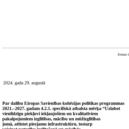
Jomas i
2024. gada 29. augustā
Par dalību Eiropas Savienības kohēzijas politikas programmas
2021.–2027. gadam 4.2.1. specifiskā atbalsta mērķa “Uzlabot
vienlīdzīgu piekļuvi iekļaujošiem un kvalitatīviem
pakalpojumiem izglītības, mācību un mūžizglītības
jomā, attīstot pieejamu infrastruktūru, tostarp