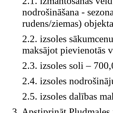
2.1. izmantošanas veid
nodrošināšana - sezona
rudens/ziemas) objekta 
2.2. izsoles sākumcen
maksājot pievienotās v
2.3. izsoles soli – 700
2.4. izsoles nodrošin
2.5. izsoles dalības m
3. Apstiprināt Pludmales