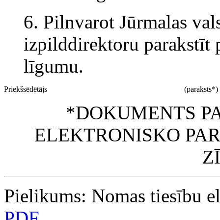
6. Pilnvarot Jūrmalas val
izpilddirektoru parakstī
līgumu.
Priekšsēdētājs
(paraksts*)
*DOKUMENTS PA
ELEKTRONISKO PAR
Z
Pielikums: Nomas tiesību el
PDF