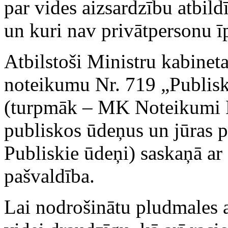
par vides aizsardzību atbildī
un kuri nav privātpersonu 
Atbilstoši Ministru kabine
noteikumu Nr. 719 „Publis
(turpmāk – MK Noteikumi N
publiskos ūdeņus un jūras p
Publiskie ūdeņi) saskaņā a
pašvaldība.
Lai nodrošinātu pludmales 