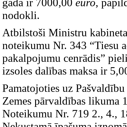
gadā ir 7000,00
euro
, papil
nodokli.
Atbilstoši Ministru kabinet
noteikumu Nr. 343 “Tiesu a
pakalpojumu cenrādis” pie
izsoles dalības maksa ir 5,
Pamatojoties uz Pašvaldību 
Zemes pārvaldības likuma 1
Noteikumu Nr. 719 2., 4., 1
Nekustamā īpašuma iznomāš