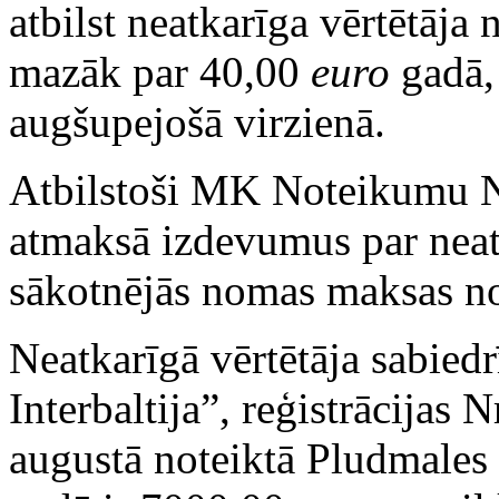
atbilst neatkarīga vērtētāja n
mazāk par 40,00
euro
gadā, 
augšupejošā virzienā.
Atbilstoši MK Noteikumu N
atmaksā izdevumus par neat
sākotnējās nomas maksas no
Neatkarīgā vērtētāja sabiedr
Interbaltija”, reģistrācijas
augustā noteiktā Pludmales