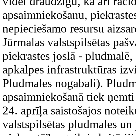
videi draudzīgu, kā arī rac
apsaimniekošanu, piekrastes
nepieciešamo resursu aizsar
Jūrmalas valstspilsētas pašv
piekrastes joslā - pludmalē,
apkalpes infrastruktūras iz
Pludmales nogabali). Pludm
apsaimniekošanā tiek ņemti
24. aprīļa saistošajos note
valstspilsētas pludmales un