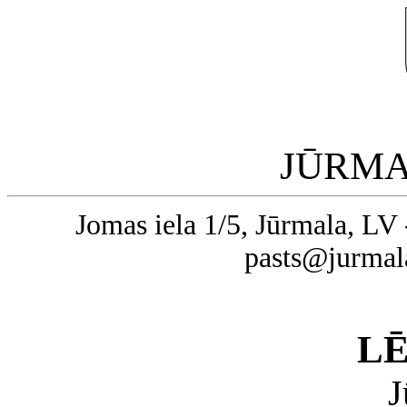
JŪRMA
Jomas iela 1/5, Jūrmala, LV 
pasts@jurmal
L
J