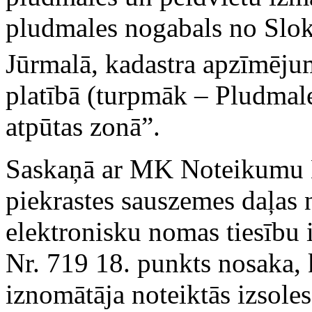
pludmales nogabals no Slokas
Jūrmalā, kadastra apzīmēj
platībā (turpmāk – Pludmal
atpūtas zonā”.
Saskaņā ar MK Noteikumu N
piekrastes sauszemes daļas 
elektronisku nomas tiesību
Nr. 719 18. punkts nosaka, k
iznomātāja noteiktās izsol