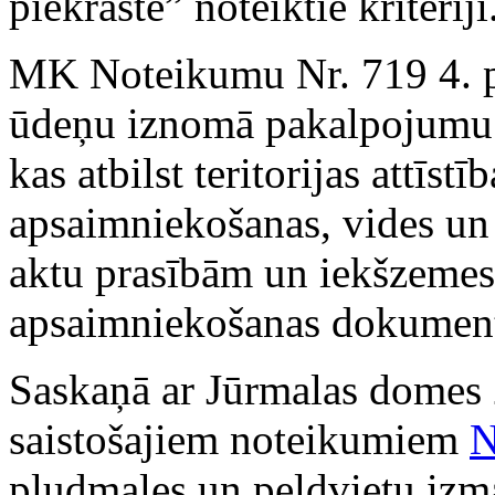
piekrastē” noteiktie kritēriji
MK Noteikumu Nr. 719 4. pu
ūdeņu iznomā pakalpojumu 
kas atbilst teritorijas attīst
apsaimniekošanas, vides un
aktu prasībām un iekšzeme
apsaimniekošanas dokumen
Saskaņā ar Jūrmalas domes 
saistošajiem noteikumiem
N
pludmales un peldvietu izma