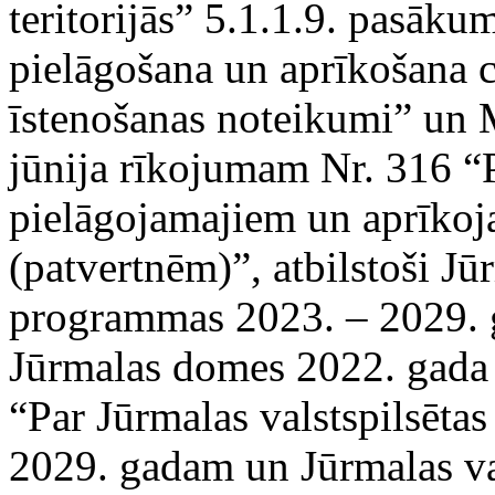
teritorijās” 5.1.1.9. pasāk
pielāgošana un aprīkošana c
īstenošanas noteikumi” un M
jūnija rīkojumam Nr. 316 “P
pielāgojamajiem un aprīko
(patvertnēm)”, atbilstoši Jūr
programmas 2023. – 2029. g
Jūrmalas domes 2022. gad
“Par Jūrmalas valstspilsēta
2029. gadam un Jūrmalas vals