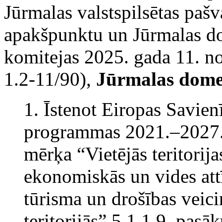
Jūrmalas valstspilsētas paš
apakšpunktu un Jūrmalas d
komitejas 2025. gada 11. n
1.2-11/90),
Jūrmalas dome
1. Īstenot Eiropas Savien
programmas 2021.–2027. g
mērķa “Vietējās teritorija
ekonomiskās un vides att
tūrisma un drošības veici
teritorijās” 5.1.1.9. pas