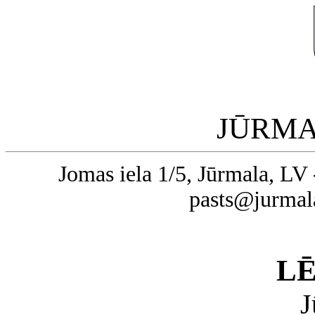
JŪRMA
Jomas iela 1/5, Jūrmala, LV 
pasts@jurmal
L
J