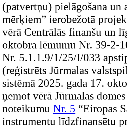
(patvertņu) pielāgošana un 
mērķiem” ierobežotā projek
vērā Centrālās finanšu un l
oktobra lēmumu Nr. 39-2-1
Nr. 5.1.1.9/1/25/I/033 apst
(reģistrēts Jūrmalas valstspi
sistēmā 2025. gada 17. okto
ņemot vērā Jūrmalas domes 
noteikumu
Nr. 5
“Eiropas Sa
instrumentu līdzfinansētu p