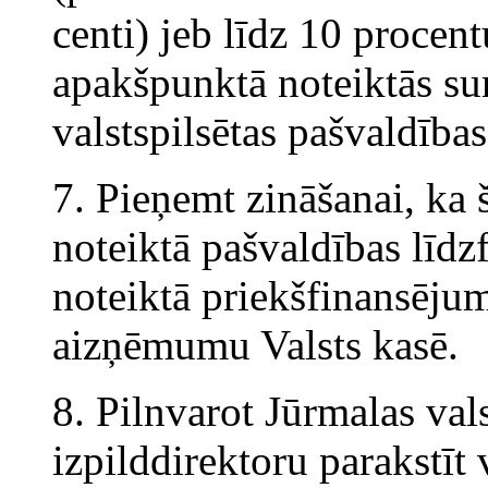
centi) jeb līdz 10 procen
apakšpunktā noteiktās s
valstspilsētas pašvaldība
7. Pieņemt zināšanai, ka
noteiktā pašvaldības līd
noteiktā priekšfinansēj
aizņēmumu Valsts kasē.
8. Pilnvarot Jūrmalas val
izpilddirektoru parakstīt