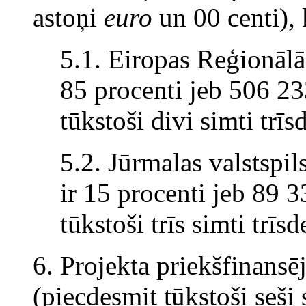
astoņi
euro
un 00 centi), 
5.1. Eiropas Reģionālās
85 procenti jeb 506 2
tūkstoši divi simti trīs
5.2. Jūrmalas valstspil
ir 15 procenti jeb 89 
tūkstoši trīs simti trīs
6. Projekta priekšfinans
(piecdesmit tūkstoši seši 