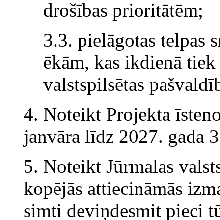
drošības prioritātēm;
3.3. pielāgotas telpas 
ēkām, kas ikdienā tiek
valstspilsētas pašvaldī
4. Noteikt Projekta īsten
janvāra līdz 2027. gada 
5. Noteikt Jūrmalas valst
kopējās attiecināmās iz
simti deviņdesmit pieci t