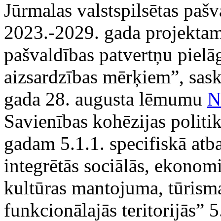
Jūrmalas valstspilsētas pašv
2023.-2029. gada projektam 
pašvaldības patvertņu pielā
aizsardzības mērķiem”, sas
gada 28. augusta lēmumu
N
Savienības kohēzijas polit
gadam 5.1.1. specifiskā atba
integrētās sociālās, ekonomi
kultūras mantojuma, tūrisma
funkcionālajās teritorijās”