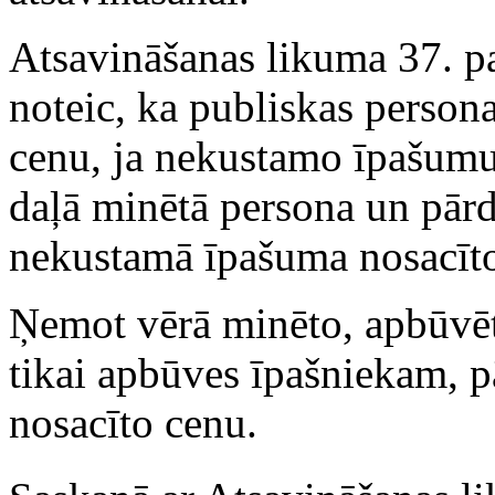
Atsavināšanas likuma 37. pa
noteic, ka publiskas person
cenu, ja nekustamo īpašumu 
daļā minētā persona un pārd
nekustamā īpašuma nosacīto
Ņemot vērā minēto, apbūvēt
tikai apbūves īpašniekam, pā
nosacīto cenu.