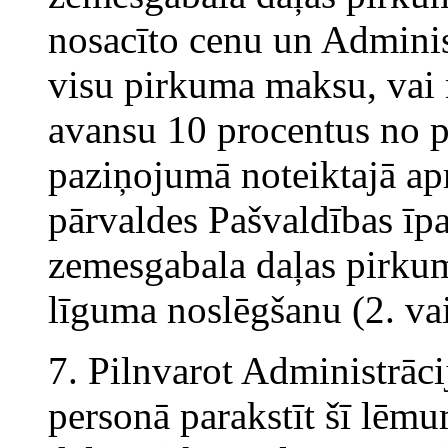
nosacīto cenu un Adminis
visu pirkuma maksu, vai
avansu 10 procentus no 
paziņojumā noteiktajā ap
pārvaldes Pašvaldības īp
zemesgabala daļas pirku
līguma noslēgšanu (2. vai
7. Pilnvarot Administrāci
personā parakstīt šī lēm