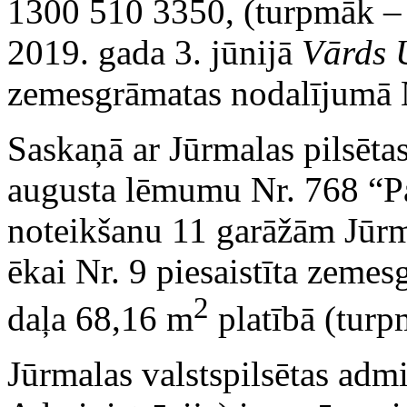
1300 510 3350, (turpmāk – g
2019. gada 3. jūnijā
Vārds 
zemesgrāmatas nodalījumā
Saskaņā ar Jūrmalas pilsēta
augusta lēmumu Nr. 768 “Pa
noteikšanu 11 garāžām Jūrm
ēkai Nr. 9 piesaistīta zem
2
daļa 68,16 m
platībā (turp
Jūrmalas valstspilsētas admi