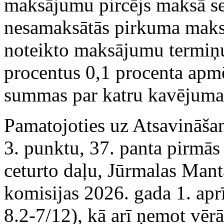
maksājumu pircējs maksā se
nesamaksātās pirkuma maks
noteikto maksājumu termi
procentus 0,1 procenta apm
summas par katru kavējuma
Pamatojoties uz Atsavināšan
3. punktu, 37. panta pirmās 
ceturto daļu, Jūrmalas Mant
komisijas 2026. gada 1. apr
8.2-7/12), kā arī ņemot vēr