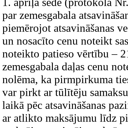
1. aprīļa sēdē (protokola Nr
par zemesgabala atsavināšan
piemērojot atsavināšanas v
un nosacīto cenu noteikt sask
noteikto patieso vērtību – 
zemesgabala daļas cenu not
nolēma, ka pirmpirkuma tie
var pirkt ar tūlītēju samak
laikā pēc atsavināšanas pa
ar atlikto maksājumu līdz p