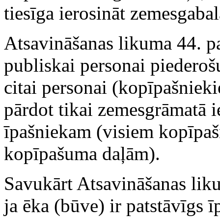
tiesīga ierosināt zemesgabal
Atsavināšanas likuma 44. pa
publiskai personai piederoš
citai personai (kopīpašniek
pārdot tikai zemesgrāmatā i
īpašniekam (visiem kopīpaš
kopīpašuma daļām).
Savukārt Atsavināšanas liku
ja ēka (būve) ir patstāvīgs 