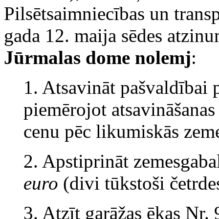
Pilsētsaimniecības un trans
gada 12. maija sēdes atzinu
Jūrmalas dome nolemj
:
1. Atsavināt pašvaldībai
piemērojot atsavināšanas
cenu pēc likumiskās zeme
2. Apstiprināt zemesgaba
euro
(divi tūkstoši četrd
3. Atzīt garāžas ēkas Nr. 