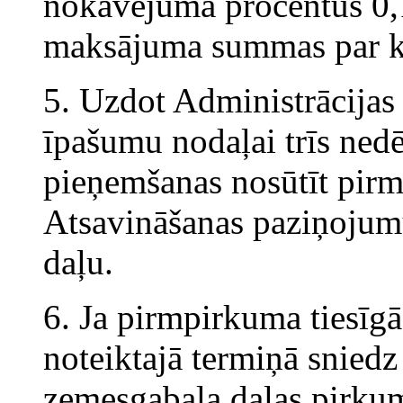
nokavējuma procentus 0,
maksājuma summas par k
5. Uzdot Administrācijas
īpašumu nodaļai trīs ned
pieņemšanas nosūtīt pirm
Atsavināšanas paziņojumu
daļu.
6. Ja pirmpirkuma tiesīg
noteiktajā termiņā sniedz
zemesgabala daļas pirkum