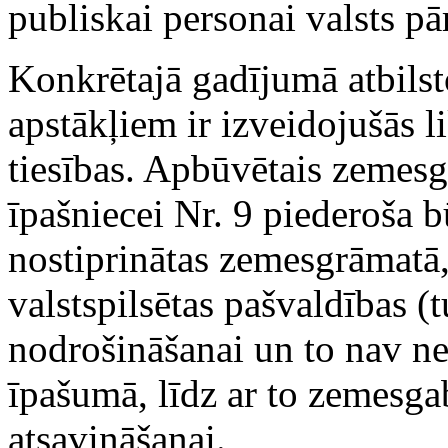
publiskai personai valsts pā
Konkrētajā gadījumā atbilst
apstākļiem ir izveidojušās 
tiesības. Apbūvētais zemesg
īpašniecei Nr. 9 piederoša b
nostiprinātas zemesgrāmatā
valstspilsētas pašvaldības 
nodrošināšanai un to nav ne
īpašumā, līdz ar to zemesgab
atsavināšanai.