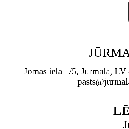
JŪRMA
Jomas iela 1/5, Jūrmala, LV 
pasts@jurmal
L
J