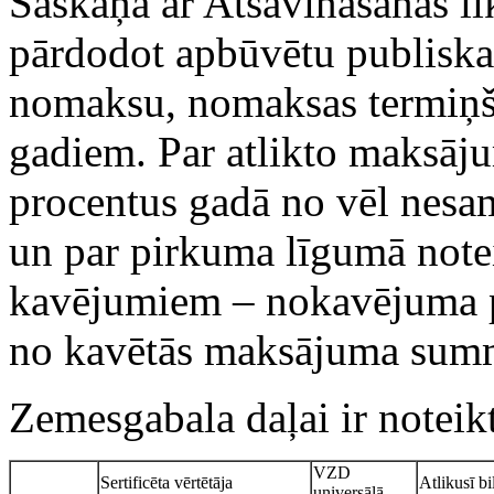
Saskaņā ar Atsavināšanas l
pārdodot apbūvētu publiska
nomaksu, nomaksas termiņš 
gadiem. Par atlikto maksāj
procentus gadā no vēl nesa
un par pirkuma līgumā not
kavējumiem – nokavējuma p
no kavētās maksājuma summ
Zemesgabala daļai ir noteikt
VZD
Sertificēta vērtētāja
Atlikusī bi
universālā