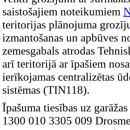
saistošajiem noteikumiem
N
teritorijas plānojuma grozīju
izmantošanas un apbūves no
zemesgabals atrodas Tehnisk
arī teritorijā ar īpašiem nos
ierīkojamas centralizētas ū
sistēmas (TIN118).
Īpašuma tiesības uz garāža
1300 010 3305 009 Drosmes 