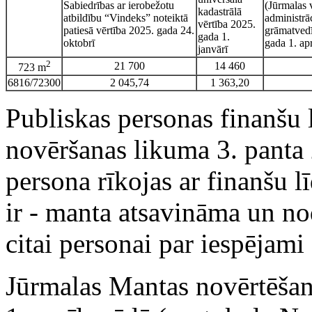
Sabiedrības ar ierobežotu
(Jūrmalas v
kadastrālā
atbildību “Vindeks” noteiktā
administrāc
vērtība 2025.
patiesā vērtība 2025. gada 24.
grāmatvedī
gada 1.
oktobrī
gada 1. apr
janvārī
2
21 700
14 460
723 m
6816/72300
2 045,74
1 363,20
Publiskas personas finanšu 
novēršanas likuma 3. panta 
persona rīkojas ar finanšu l
ir - manta atsavināma un n
citai personai par iespējami
Jūrmalas Mantas novērtēšan