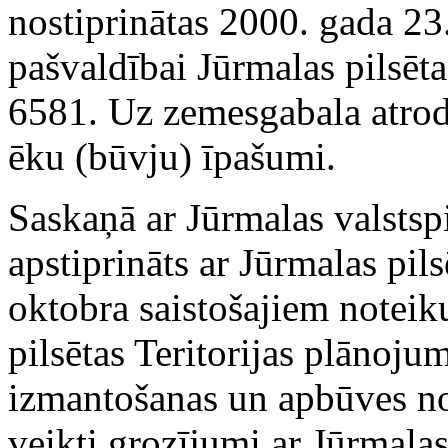
nostiprinātas 2000. gada 23
pašvaldībai Jūrmalas pilsē
6581. Uz zemesgabala atrod
ēku (būvju) īpašumi.
Saskaņā ar Jūrmalas valstspi
apstiprināts ar Jūrmalas pi
oktobra saistošajiem note
pilsētas Teritorijas plānojum
izmantošanas un apbūves no
veikti grozījumi ar Jūrmala