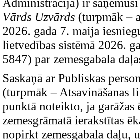
Administrācija) ir saņēmusi
Vārds Uzvārds
(turpmāk – ar
2026. gada 7. maija iesnieg
lietvedības sistēmā 2026. g
5847) par zemesgabala daļa
Saskaņā ar Publiskas perso
(turpmāk – Atsavināšanas li
punktā noteikto, ja garāžas 
zemesgrāmatā ierakstītas ēk
nopirkt zemesgabala daļu, u