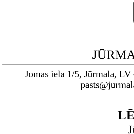
JŪRMA
Jomas iela 1/5, Jūrmala, LV 
pasts@jurmal
L
J