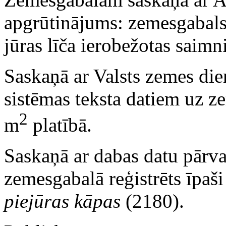
apgrūtinājums: zemesgabals 
jūras līča ierobežotas saimni
Saskaņā ar Valsts zemes die
sistēmas teksta datiem uz 
2
m
platībā.
Saskaņā ar dabas datu pārv
zemesgabalā reģistrēts īpaš
piejūras kāpas
(2180).