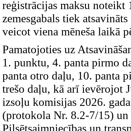
reģistrācijas maksu noteikt
zemesgabals tiek atsavināts
veicot viena mēneša laikā pē
Pamatojoties uz Atsavināšan
1. punktu, 4. panta pirmo da
panta otro daļu, 10. panta 
trešo daļu, kā arī ievērojo
izsoļu komisijas 2026. gada
(protokola Nr. 8.2-7/15) u
Pilsētsaimniecības un trans