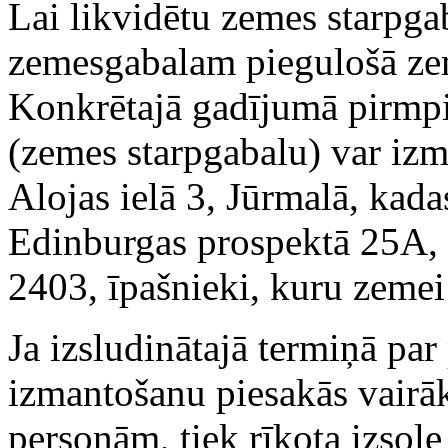
Lai likvidētu zemes starpg
zemesgabalam piegulošā ze
Konkrētajā gadījumā pirmpi
(zemes starpgabalu) var iz
Alojas ielā 3, Jūrmalā, kad
Edinburgas prospektā 25A, 
2403, īpašnieki, kuru zemei
Ja izsludinātajā termiņā pa
izmantošanu piesakās vairā
personām, tiek rīkota izsol