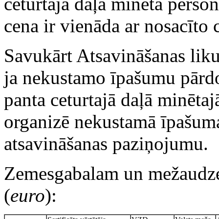
ceturtajā daļā minētā perso
cena ir vienāda ar nosacīto 
Savukārt Atsavināšanas liku
ja nekustamo īpašumu pārdo
panta ceturtajā daļā minētaj
organizē nekustamā īpašuma
atsavināšanas paziņojumu.
Zemesgabalam un mežaudzei 
(
euro
):