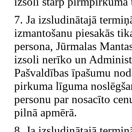
izsoli starp pirmpirkuma
7. Ja izsludinātajā termi
izmantošanu piesakās tik
persona, Jūrmalas Mantas
izsoli nerīko un Adminis
Pašvaldības īpašumu nod
pirkuma līguma noslēgšan
personu par nosacīto cen
pilnā apmērā.
8. Ja izsludinātajā termi