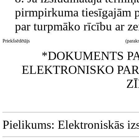
pirmpirkuma tiesīgajām 
par turpmāko rīcību ar z
Priekšsēdētājs
(paraks
*DOKUMENTS PA
ELEKTRONISKO PAR
Z
Pielikums: Elektroniskās i