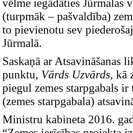
vēlme iegādāties Jūrmalas v
(turpmāk – pašvaldība) zeme
to pievienotu sev piederoša
Jūrmalā.
Saskaņā ar Atsavināšanas li
punktu,
Vārds Uzvārds
, kā
piegul zemes starpgabals ir 
(zemes starpgabala) atsavin
Ministru kabineta 2016. ga
“Zemes ierīcības projekta i