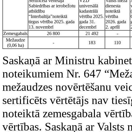
Sertificēta vērtētāja
VZD
Valsts meža
Sabiedrības ar ierobežotu
universālā
dienesta
atbildību
kadastrālā
noteiktā
“Interbaltija”noteiktā
vērtība 2025.
vērtība
tirgus vērtība 2025. gada
gada 31.
2026. gada
13. novembrī
decembrī
2. aprīlī
Zemesgabals
26 800
21 492
-
Mežaudze
-
183
110
(0,06 ha)
Saskaņā ar Ministru kabinet
noteikumiem Nr. 647 “Meža
mežaudzes novērtēšanu veic
sertificēts vērtētājs nav tie
noteiktā zemesgabala vērtīb
vērtības. Saskaņā ar Valsts