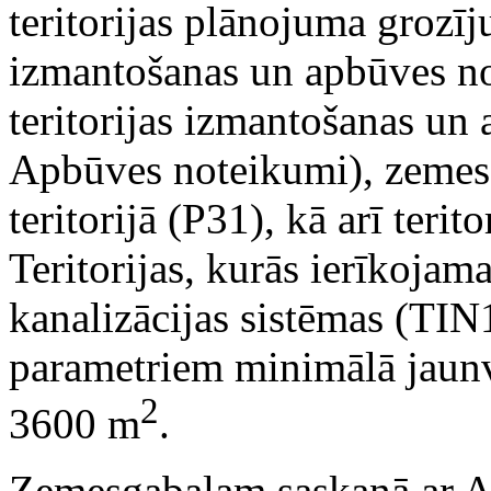
teritorijas plānojuma grozīju
izmantošanas un apbūves no
teritorijas izmantošanas u
Apbūves noteikumi), zemesg
teritorijā (P31), kā arī teri
Teritorijas, kurās ierīkojam
kanalizācijas sistēmas (TIN
parametriem minimālā jaunv
2
3600 m
.
Zemesgabalam saskaņā ar Ai