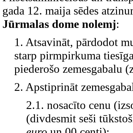
gada 12. maija sēdes atzinu
Jūrmalas dome nolemj
:
1. Atsavināt, pārdodot mu
starp pirmpirkuma tiesīg
piederošo zemesgabalu (z
2. Apstiprināt zemesgaba
2.1. nosacīto cenu (i
(divdesmit seši tūkstoš
euro
un 00 centi);