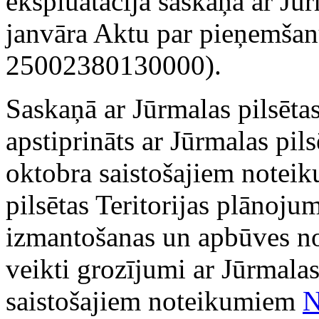
ekspluatācijā saskaņā ar Jū
janvāra Aktu par pieņemšan
25002380130000).
Saskaņā ar Jūrmalas pilsētas
apstiprināts ar Jūrmalas pi
oktobra saistošajiem note
pilsētas Teritorijas plānojum
izmantošanas un apbūves no
veikti grozījumi ar Jūrmala
saistošajiem noteikumiem
N