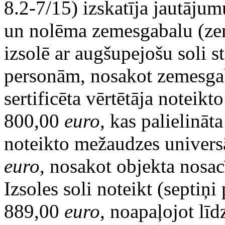
8.2-7/15) izskatīja jautāju
un nolēma zemesgabalu (zem
izsolē ar augšupejošu soli 
personām, nosakot zemesgab
sertificēta vērtētāja noteik
800,00
euro
, kas palielināt
noteikto mežaudzes universā
euro
, nosakot objekta nosa
Izsoles soli noteikt (septiņi
889,00
euro
, noapaļojot lī