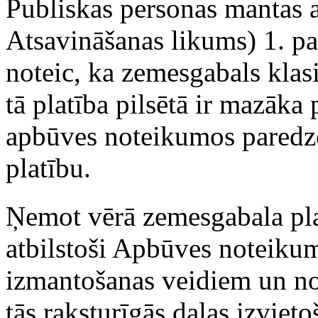
Publiskas personas mantas 
Atsavināšanas likums) 1. p
noteic, ka zemesgabals klas
tā platība pilsētā ir mazāka
apbūves noteikumos paredz
platību.
Ņemot vērā zemesgabala pl
atbilstoši Apbūves noteikum
izmantošanas veidiem un no
tās raksturīgās daļas izvieto