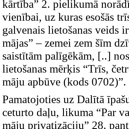
kārtība” 2. pielikumā norād
vienībai, uz kuras esošās trī
galvenais lietošanas veids i
mājas” – zemei zem šīm dz
saistītām palīgēkām, [..] 
lietošanas mērķis “Trīs, če
māju apbūve (kods 0702)”.
Pamatojoties uz Dalītā īpaš
ceturto daļu, likuma “Par v
māju privatizāciju” 28. pant