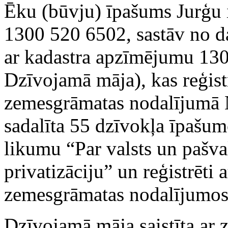
Ēku (būvju) īpašums Jurģu i
1300 520 6502, sastāv no 
ar kadastra apzīmējumu 13
Dzīvojamā māja), kas reģist
zemesgrāmatas nodalījumā 
sadalīta 55 dzīvokļa īpašumo
likumu “Par valsts un pašv
privatizāciju” un reģistrēti 
zemesgrāmatas nodalījumos
Dzīvojamā māja saistīta ar 