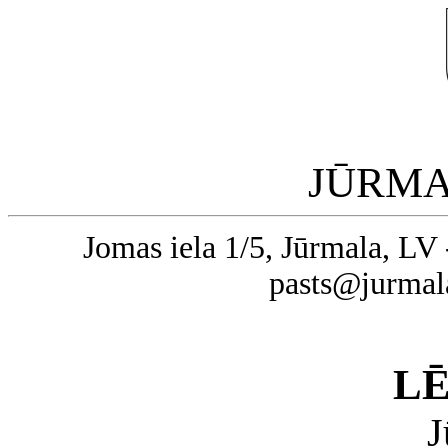
JŪRMA
Jomas iela 1/5, Jūrmala, LV 
pasts@jurmal
L
J