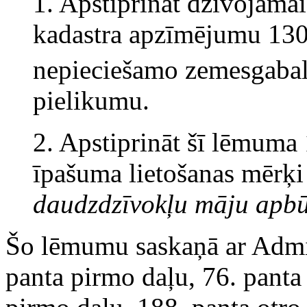
1. Apstiprināt dzīvojamai
kadastra apzīmējumu 130
nepieciešamo zemesgaba
pielikumu.
2. Apstiprināt šī lēmuma
īpašuma lietošanas mērķi
daudzdzīvokļu māju apbū
Šo lēmumu saskaņā ar Admin
panta pirmo daļu, 76. panta