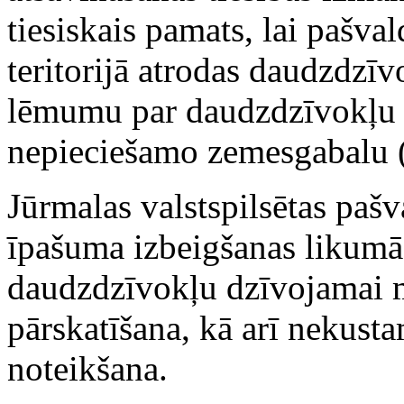
tiesiskais pamats, lai pašva
teritorijā atrodas daudzdzī
lēmumu par daudzdzīvokļu 
nepieciešamo zemesgabalu
Jūrmalas valstspilsētas paš
īpašuma izbeigšanas likumā 
daudzdzīvokļu dzīvojamai 
pārskatīšana, kā arī nekust
noteikšana.