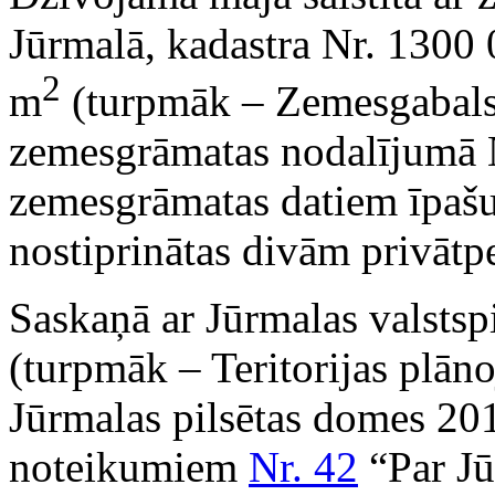
Jūrmalā, kadastra Nr. 1300 
2
m
(turpmāk – Zemesgabals),
zemesgrāmatas nodalījumā N
zemesgrāmatas datiem īpaš
nostiprinātas divām privāt
Saskaņā ar Jūrmalas valstspi
(turpmāk – Teritorijas plāno
Jūrmalas pilsētas domes 201
noteikumiem
Nr. 42
“Par Jūr