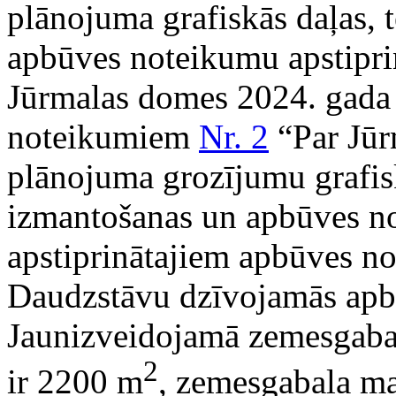
plānojuma grafiskās daļas, t
apbūves noteikumu apstiprin
Jūrmalas domes 2024. gada 
noteikumiem
Nr. 2
“Par Jūrm
plānojuma grozījumu grafiskā
izmantošanas un apbūves n
apstiprinātajiem apbūves n
Daudzstāvu dzīvojamās apbū
Jaunizveidojamā zemesgabala
2
ir 2200 m
, zemesgabala m