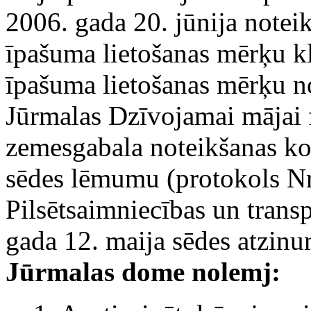
2006. gada 20. jūnija not
īpašuma lietošanas mērķu k
īpašuma lietošanas mērķu n
Jūrmalas Dzīvojamai mājai 
zemesgabala noteikšanas kom
sēdes lēmumu (protokols Nr
Pilsētsaimniecības un trans
gada 12. maija sēdes atzinu
Jūrmalas dome nolemj: