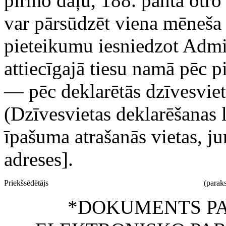
pirmo daļu, 188. panta otro
var pārsūdzēt viena mēneša 
pieteikumu iesniedzot Admin
attiecīgajā tiesu namā pēc p
— pēc deklarētās dzīvesviet
(Dzīvesvietas deklarēšanas 
īpašuma atrašanās vietas, j
adreses].
Priekšsēdētājs
(paraks
*DOKUMENTS PA