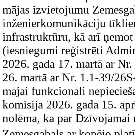
mājas izvietojumu Zemesgaba
inženierkomunikāciju tīkl
infrastruktūru, kā arī ņemo
(iesniegumi reģistrēti Admin
2026. gada 17. martā ar Nr
26. martā ar Nr. 1.1-39/26
mājai funkcionāli nepiecie
komisija 2026. gada 15. apr
nolēma, ka par Dzīvojamai 
Zemesgabals ar kopējo pla