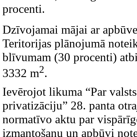
procenti.
Dzīvojamai mājai ar apbūv
Teritorijas plānojumā note
blīvumam (30 procenti) atbi
2
3332 m
.
Ievērojot likuma “Par vals
privatizāciju” 28. panta otr
normatīvo aktu par vispārīgo
izmantošanu un apbūvi note