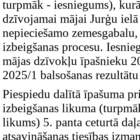
turpmāk - iesniegums), kurā
dzīvojamai mājai Jurģu ielā
nepieciešamo zemesgabalu, 
izbeigšanas procesu. Iesni
mājas dzīvokļu īpašnieku 20
2025/1 balsošanas rezultātu
Piespiedu dalītā īpašuma pr
izbeigšanas likuma (turpmā
likums) 5. panta ceturtā da
atsavināšanas tiesības izma