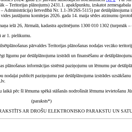
āk – Teritorijas plānojums) 2431.1. apakšpunktu, izskatot zemesgabala
āk – Administrācija) lietvedībā Nr. 1.1-39/26S-5115) par detālplānojum
vides jautājumu komitejas 2026. gada 14. maija sēdes atzinumu (protok
aņa ielā 26, Jūrmalā, kadastra apzīmējums 1300 010 1302 (turpmāk – 
 ar 1. pielikumu.
ilsētplānošanas pārvaldes Teritorijas plānošanas nodaļas vecāko teritori
ēgt līgumu par detālplānojuma izstrādi un finansēšanu ar detālplānojuma 
stības plānošanas informācijas sistēmā paziņojumu un lēmumu par detālp
bu nodaļai publicēt paziņojumu par detālplānojuma izstrādes uzsākšanu J
lv.
 laikā pēc šī lēmuma spēkā stāšanās nodrošināt lēmuma ievietošanu Jūr
(paraksts*)
AKSTĪTS AR DROŠU ELEKTRONISKO PARAKSTU UN SATU