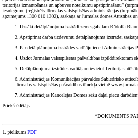
teritorijas izmantošanas un apbūves noteikumu apstiprināšanu” (turpm
iesniegumu (reģistrēts Jūrmalas valstspilsētas administrācijas (turpm
apzīmējums 1300 010 1302), saskaņā ar Jūrmalas domes Attīstības un 
1. Uzsākt detālplānojuma izstrādi zemesgabalam Rūdolfa Blaum
2. Apstiprināt darba uzdevumu detālplānojuma izstrādei saskaņā
3. Par detālplānojuma izstrādes vadītāju iecelt Administrācijas P
4. Uzdot Jūrmalas valstspilsētas pašvaldības izpilddirektoram sl
5. Detālplānojuma izstrādes vadītājam ievietot Teritorijas attī
6. Administrācijas Komunikācijas pārvaldes Sabiedrisko attiecī
Jūrmalas valstspilsētas pašvaldības tīmekļa vietnē www.jurmala.
7. Administrācijas Kancelejas Domes sēžu daļai piecu darbdienu
Priekšsēdētājs
*DOKUMENTS PAR
1. pielikums
PDF