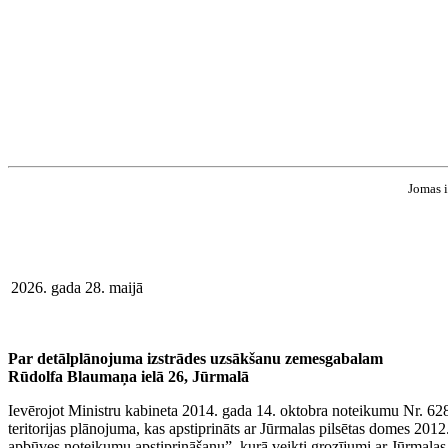
Jomas i
2026. gada 28. maijā
Par detālplānojuma izstrādes uzsākšanu zemesgabalam
Rūdolfa Blaumaņa ielā 26, Jūrmalā
Ievērojot Ministru kabineta 2014. gada 14. oktobra noteikumu Nr. 628
teritorijas plānojuma, kas apstiprināts ar Jūrmalas pilsētas domes 20
apbūves noteikumu apstiprināšanu”, kurā veikti grozījumi ar Jūrmala