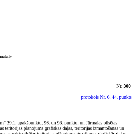
rmala.lv
Nr.
300
protokols Nr. 6, 44. punkts
em” 39.1. apakšpunktu, 96. un 98. punktu, un Jūrmalas pilsētas
as teritorijas plānojuma grafiskās daļas, teritorijas izmantošanas un
alas valstspilsētas teritorijas plānojuma grozījumu, grafiskās daļas,