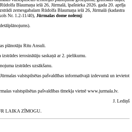
 Rūdolfa Blaumaņa ielā 26, Jūrmalā, īpašnieka 2026. gada 20. aprīļa
a izstrādi zemesgabalam Rūdolfa Blaumaņa ielā 26, Jūrmalā (kadastra
ols Nr. 1.2-11/40),
Jūrmalas dome
nolemj
:
detālplānojums).
jas plānotāju Ritu Ansuli.
izstrādes ierosinātāju saskaņā ar 2. pielikumu.
lānojuma izstrādes uzsākšanu.
ūrmalas valstspilsētas pašvaldības informatīvajā izdevumā un ievietot
malas valstspilsētas pašvaldības tīmekļa vietnē www.jurmala.lv.
J. Lediņš
R LAIKA ZĪMOGU.