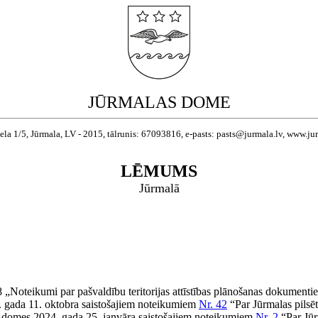
JŪRMALAS DOME
ela 1/5, Jūrmala, LV - 2015, tālrunis: 67093816, e-pasts: pasts@jurmala.lv, www.ju
LĒMUMS
Jūrmalā
 „Noteikumi par pašvaldību teritorijas attīstības plānošanas dokumenti
12. gada 11. oktobra saistošajiem noteikumiem
Nr. 42
“Par Jūrmalas pilsēt
s domes 2024. gada 25. janvāra saistošajiem noteikumiem
Nr. 2
“Par Jūrm