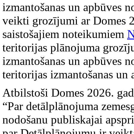
izmantošanas un apbūves no
veikti grozījumi ar Domes 2
saistošajiem noteikumiem
N
teritorijas plānojuma grozīju
izmantošanas un apbūves no
teritorijas izmantošanas u
Atbilstoši Domes 2026. ga
“Par detālplānojuma zemesg
nodošanu publiskajai apspr
par Detālplānojumu ir veikt