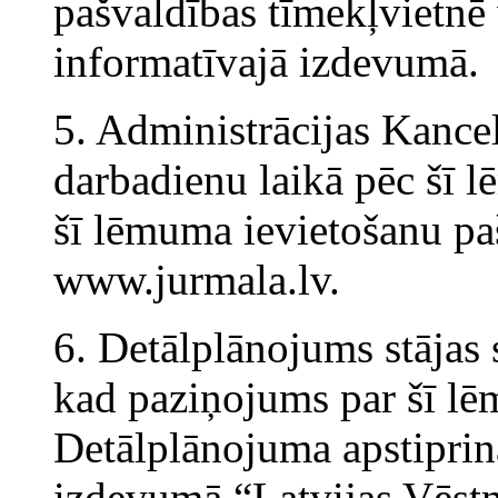
pašvaldības tīmekļvietnē
informatīvajā izdevumā.
5. Administrācijas Kance
darbadienu laikā pēc šī 
šī lēmuma ievietošanu pa
www.jurmala.lv.
6. Detālplānojums stājas
kad paziņojums par šī l
Detālplānojuma apstiprinā
izdevumā “Latvijas Vēstn