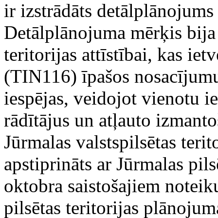
ir izstrādāts detālplānojum
Detālplānojuma mērķis bija
teritorijas attīstībai, kas ie
(TIN116) īpašos nosacījumu
iespējas, veidojot vienotu i
rādītājus un atļauto izmanto
Jūrmalas valstspilsētas teri
apstiprināts ar Jūrmalas pi
oktobra saistošajiem note
pilsētas teritorijas plānojuma