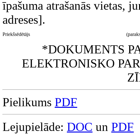
īpašuma atrašanās vietas, ju
adreses].
Priekšsēdētājs
(paraks
*DOKUMENTS PA
ELEKTRONISKO PAR
Z
Pielikums
PDF
Lejupielāde:
DOC
un
PDF