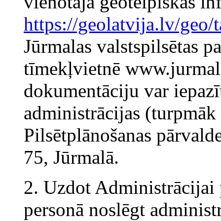
vienotajā ģeotelpiskās in
https://geolatvija.lv/ge
Jūrmalas valstspilsētas p
tīmekļvietnē www.jurmala
dokumentāciju var iepazīt
administrācijas (turpmāk
Pilsētplānošanas pārvald
75, Jūrmalā.
2. Uzdot Administrācijai 
personā noslēgt administ