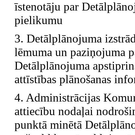
īstenotāju par Detālplān
pielikumu
3. Detālplānojuma izstrād
lēmuma un paziņojuma pa
Detālplānojuma apstiprinā
attīstības plānošanas inf
4. Administrācijas Komun
attiecību nodaļai nodroš
punktā minētā Detālplān