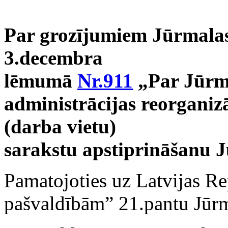
Par grozījumiem Jūrmalas
3.decembra
lēmumā
Nr.911
„Par Jūrma
administrācijas reorganiz
(darba vietu)
sarakstu apstiprināšanu 
Pamatojoties uz Latvijas R
pašvaldībām” 21.pantu Jūr