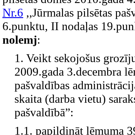
Nr.6
,,Jūrmalas pilsētas paš
6.punktu, II nodaļas 19.pun
nolemj
:
1. Veikt sekojošus grozī
2009.gada 3.decembra 
pašvaldības administrācij
skaita (darba vietu) sara
pašvaldībā”:
1.1. papildināt lēmuma 3