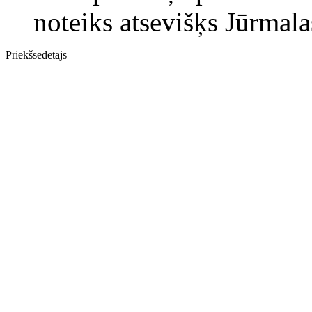
noteiks atsevišķs Jūrmal
Priekšsēdētājs