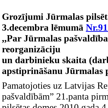
Grozījumi Jūrmalas pilsē
3.decembra lēmumā
Nr.91
,,Par Jūrmalas pašvaldība
reorganizāciju
un darbinieku skaita (dar
apstiprināšanu Jūrmalas 
Pamatojoties uz Latvijas R
pašvaldībām” 21.panta pirm
pilsētas domes 2010.gada 4