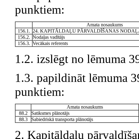
punktiem:
Amata nosaukums
156.1.
24. KAPITĀLDAĻU PĀRVALDĪŠANAS NODAĻ
156.2.
Nodaļas vadītājs
156.3.
Vecākais referents
1.2. izslēgt no lēmuma 3
1.3. papildināt lēmuma 3
punktiem:
Amata nosaukums
88.2
Satiksmes plānotājs
88.3
Sabiedriskā transporta plānotājs
2. Kapitāldaļu pārvaldīša