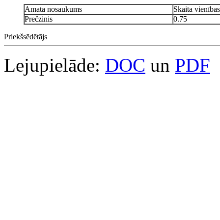
Amata nosaukums
Skaita vienības
Prečzinis
0.75
Priekšsēdētājs
Lejupielāde:
DOC
un
PDF