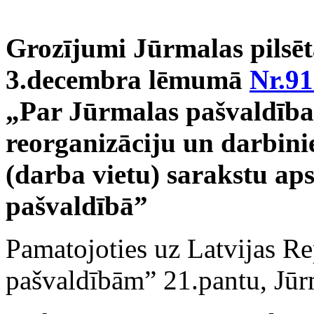
Grozījumi Jūrmalas pilsē
3.decembra lēmumā
Nr.91
„Par Jūrmalas pašvaldība
reorganizāciju un darbini
(darba vietu) sarakstu ap
pašvaldībā”
Pamatojoties uz Latvijas R
pašvaldībām” 21.pantu, Jūr