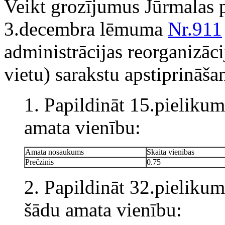
Veikt grozījumus Jūrmalas 
3.decembra lēmuma
Nr.911
administrācijas reorganizāci
vietu) sarakstu apstiprināš
1. Papildināt 15.pieliku
amata vienību:
Amata nosaukums
Skaita vienības
Prečzinis
0.75
2. Papildināt 32.pieliku
šādu amata vienību: