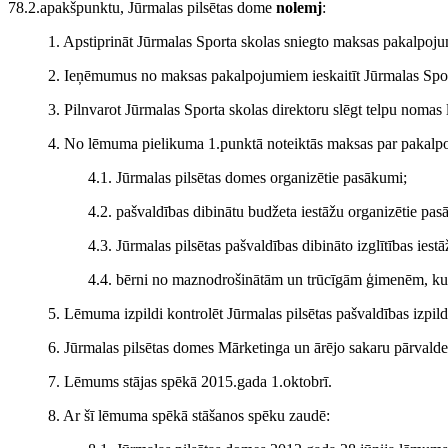
78.2.apakšpunktu, Jūrmalas pilsētas dome
nolemj
:
1. Apstiprināt Jūrmalas Sporta skolas sniegto maksas pakalpoj
2. Ieņēmumus no maksas pakalpojumiem ieskaitīt Jūrmalas Sport
3. Pilnvarot Jūrmalas Sporta skolas direktoru slēgt telpu nomas
4. No lēmuma pielikuma 1.punktā noteiktās maksas par pakalpo
4.1. Jūrmalas pilsētas domes organizētie pasākumi;
4.2. pašvaldības dibinātu budžeta iestāžu organizētie pa
4.3. Jūrmalas pilsētas pašvaldības dibināto izglītības iest
4.4. bērni no maznodrošinātām un trūcīgām ģimenēm, kuru
5. Lēmuma izpildi kontrolēt Jūrmalas pilsētas pašvaldības izpil
6. Jūrmalas pilsētas domes Mārketinga un ārējo sakaru pārvaldes
7. Lēmums stājas spēkā 2015.gada 1.oktobrī.
8. Ar šī lēmuma spēkā stāšanos spēku zaudē: