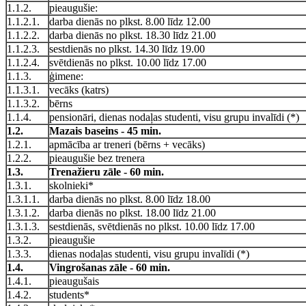
1.1.2.
pieaugušie:
1.1.2.1.
darba dienās no plkst. 8.00 līdz 12.00
1.1.2.2.
darba dienās no plkst. 18.30 līdz 21.00
1.1.2.3.
sestdienās no plkst. 14.30 līdz 19.00
1.1.2.4.
svētdienās no plkst. 10.00 līdz 17.00
1.1.3.
ģimene:
1.1.3.1.
vecāks (katrs)
1.1.3.2.
bērns
1.1.4.
pensionāri, dienas nodaļas studenti, visu grupu invalīdi (*)
1.2.
Mazais baseins - 45 min.
1.2.1.
apmācība ar treneri (bērns + vecāks)
1.2.2.
pieaugušie bez trenera
1.3.
Trenažieru zāle - 60 min.
1.3.1.
skolnieki*
1.3.1.1.
darba dienās no plkst. 8.00 līdz 18.00
1.3.1.2.
darba dienās no plkst. 18.00 līdz 21.00
1.3.1.3.
sestdienās, svētdienās no plkst. 10.00 līdz 17.00
1.3.2.
pieaugušie
1.3.3.
dienas nodaļas studenti, visu grupu invalīdi (*)
1.4.
Vingrošanas zāle - 60 min.
1.4.1.
pieaugušais
1.4.2.
students*