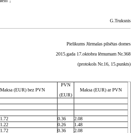
miem”;
G.Truksnis
Pielikums Jūrmalas pilsētas domes
2015.gada 17.oktobra lēmumam Nr.368
(protokols Nr.16, 15.punkts)
PVN
Maksa (EUR) bez PVN
Maksa (EUR) ar PVN
(EUR)
1.72
0.36
2.08
1.22
0.26
1.48
1.72
0.36
2.08