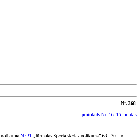
Nr.
368
protokols Nr. 16, 15. punkts
ja nolikuma
Nr.31
„Jūrmalas Sporta skolas nolikums” 68., 70. un