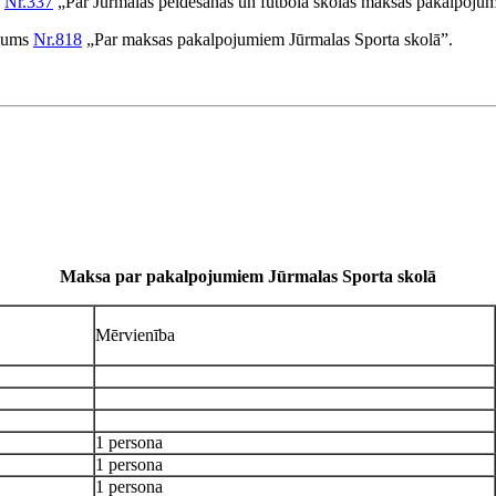
s
Nr.337
„Par Jūrmalas peldēšanas un futbola skolas maksas pakalpoju
ēmums
Nr.818
„Par maksas pakalpojumiem Jūrmalas Sporta skolā”.
Maksa par pakalpojumiem Jūrmalas Sporta skolā
Mērvienība
1 persona
1 persona
1 persona