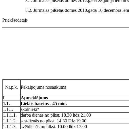
8.1. Jūrmalas pilsētas domes 2012.gada 28.jūnija lēmum
8.2. Jūrmalas pilsētas domes 2010.gada 16.decembra l
Priekšsēdētājs
Nr.p.k.
Pakalpojuma nosaukums
I
Apmeklējums
1.1.
Lielais baseins
-
45 min.
1.1.1.
skolnieki*
1.1.1.1.
darba dienās no plkst. 18.30 līdz 21.00
1.1.1.2.
sestdienās no plkst. 14.30 līdz 19.00
1.1.1.3.
svētdienās no plkst. 10.00 līdz 17.00