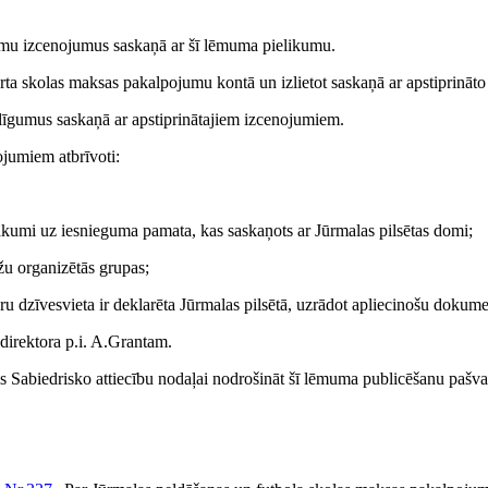
umu izcenojumus saskaņā ar šī lēmuma pielikumu.
a skolas maksas pakalpojumu kontā un izlietot saskaņā ar apstiprināto
 līgumus saskaņā ar apstiprinātajiem izcenojumiem.
jumiem atbrīvoti:
sākumi uz iesnieguma pamata, kas saskaņots ar Jūrmalas pilsētas domi;
āžu organizētās grupas;
 dzīvesvieta ir deklarēta Jūrmalas pilsētā, uzrādot apliecinošu dokume
ddirektora p.i. A.Grantam.
 Sabiedrisko attiecību nodaļai nodrošināt šī lēmuma publicēšanu pašval