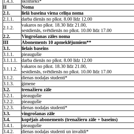
1.4.3.
skolnieks*
II
Noma
2.1.
lielā baseina viena celiņa noma
2.1.1.
darba dienās no plkst. 8.00 līdz 12.00
vakaros no plkst. 18.30 līdz 21.00,
2.1.2.
sestdienās, svētdienās no plkst. 10.00 līdz 17.00
2.2.
Vingrošanas zāles noma
III
Abonements 10 apmeklējumiem**
3.1.
lielais baseins
3.1.1.
pieaugušie
3.1.1.1.
darba dienās no plkst. 8.00 līdz 12.00
vakaros no plkst. 18.30 līdz 21.00,
3.1.1.2.
sestdienās, svētdienās no plkst. 10.00 līdz 17.00
3.1.2.
dienas nodaļas studenti*
3.1.3.
ģimene
3.2.
trenažieru zāle
3.2.1.
pieaugušie
3.2.2.
pieaugušie
3.2.3.
dienas nodaļas studenti*
3.3.
vingrošanas zāle
3.4.
kopējais abonements (trenažieru zāle + baseins)
3.4.1.
pieaugušie
3.4.2.
dienas nodaļas studenti un invalīdi*