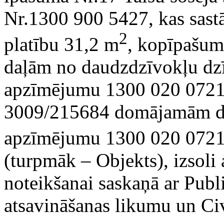
Nr.1300 900 5427, kas sast
2
platību 31,2 m
, kopīpašu
daļām no daudzdzīvokļu dzī
apzīmējumu 1300 020 0721
3009/215684 domājamām da
apzīmējumu 1300 020 0721, 
(turpmāk – Objekts), izsoli 
noteikšanai saskaņā ar Publ
atsavināšanas likumu un Ci