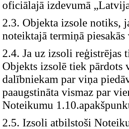
oficiālajā izdevumā „Latvij
2.3. Objekta izsole notiks,
noteiktajā termiņā piesakās 
2.4. Ja uz izsoli reģistrējas 
Objekts izsolē tiek pārdots 
dalībniekam par viņa piedāv
paaugstināta vismaz par vien
Noteikumu 1.10.apakšpunk
2.5. Izsoli atbilstoši Note