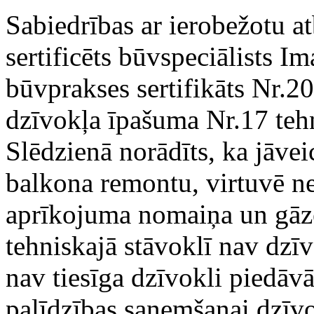
Sabiedrības ar ierobežotu at
sertificēts būvspeciālists I
būvprakses sertifikāts Nr.2
dzīvokļa īpašuma Nr.17 teh
Slēdzienā norādīts, ka jāvei
balkona remontu, virtuvē n
aprīkojuma nomaiņa un gāzes
tehniskajā stāvoklī nav dzī
nav tiesīga dzīvokli piedāvā
palīdzības saņemšanai dzīvo