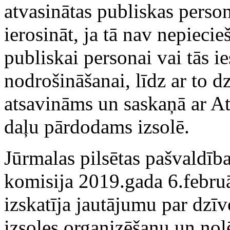
atvasinātas publiskas perso
ierosināt, ja tā nav nepiecie
publiskai personai vai tās i
nodrošināšanai, līdz ar to d
atsavināms un saskaņā ar At
daļu pārdodams izsolē.
Jūrmalas pilsētas pašvaldīb
komisija 2019.gada 6.februā
izskatīja jautājumu par dzī
izsoles organizēšanu un nolē