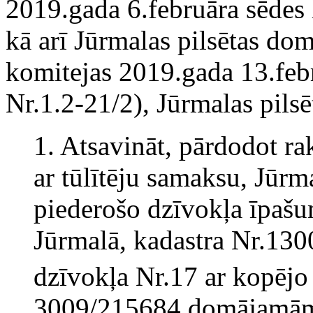
2019.gada 6.februāra sēdes
kā arī Jūrmalas pilsētas do
komitejas 2019.gada 13.feb
Nr.1.2-21/2), Jūrmalas pil
1. Atsavināt, pārdodot rak
ar tūlītēju samaksu, Jūrm
piederošo dzīvokļa īpašu
Jūrmalā, kadastra Nr.130
dzīvokļa Nr.17 ar kopējo
3009/215684 domājamām