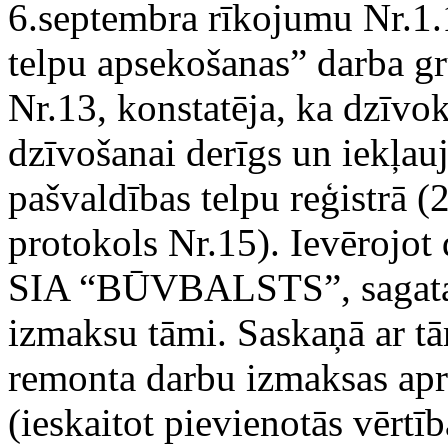
6.septembra rīkojumu Nr.1
telpu apsekošanas” darba g
Nr.13, konstatēja, ka dzīvokl
dzīvošanai derīgs un iekļau
pašvaldības telpu reģistrā 
protokols Nr.15). Ievērojot 
SIA “BŪVBALSTS”, sagatav
izmaksu tāmi. Saskaņā ar t
remonta darbu izmaksas ap
(ieskaitot pievienotās vērtī