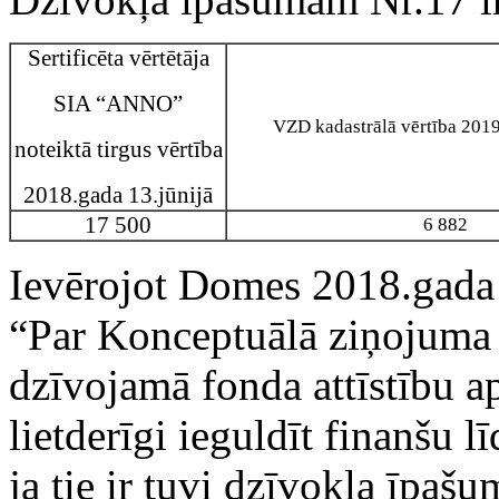
Sertificēta vērtētāja
SIA “ANNO”
VZD kadastrālā vērtība 2019
noteiktā tirgus vērtība
2018.gada 13.jūnijā
17 500
6 882
Ievērojot Domes 2018.gad
“Par Konceptuālā ziņojuma p
dzīvojamā fonda attīstību a
lietderīgi ieguldīt finanšu 
ja tie ir tuvi dzīvokļa īpašu