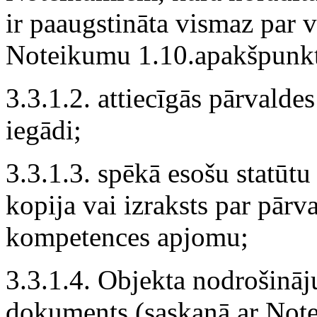
ir paaugstināta vismaz par v
Noteikumu 1.10.apakšpunk
3.3.1.2. attiecīgās pārvalde
iegādi;
3.3.1.3. spēkā esošu statūtu
kopija vai izraksts par pārv
kompetences apjomu;
3.3.1.4. Objekta nodrošinā
dokuments (saskaņā ar Not