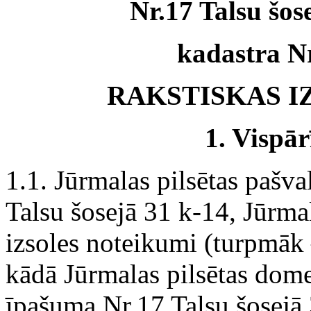
Nr.17 Talsu šos
kadastra Nr
RAKSTISKAS I
1.
Vispār
1.1. Jūrmalas pilsētas pašv
Talsu šosejā 31 k-14, Jūrma
izsoles noteikumi (turpmāk
kādā Jūrmalas pilsētas dom
īpašuma Nr.17 Talsu šosejā 