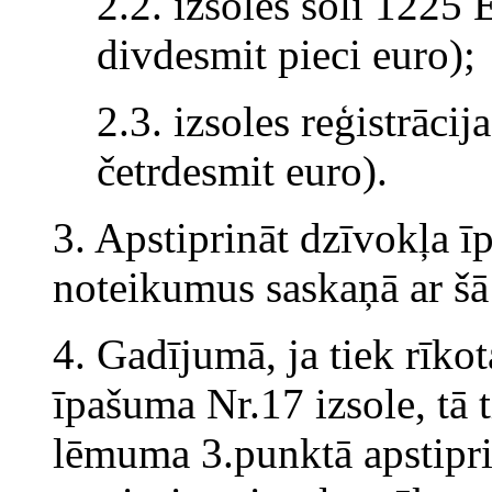
2.2. izsoles soli 1225 
divdesmit pieci euro);
2.3. izsoles reģistrāc
četrdesmit euro).
3. Apstiprināt dzīvokļa ī
noteikumus saskaņā ar š
4. Gadījumā, ja tiek rīkot
īpašuma Nr.17 izsole, tā 
lēmuma 3.punktā apstipri