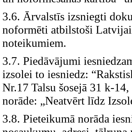
3.6. Ārvalstīs izsniegti doku
noformēti atbilstoši Latvija
noteikumiem.
3.7. Piedāvājumi iesniedzam
izsolei to iesniedz: “Raksti
Nr.17 Talsu šosejā 31 k-14, 
norāde: „Neatvērt līdz Izsol
3.8. Pieteikumā norāda iesn
nosaukumu, adresi, tālruņa 