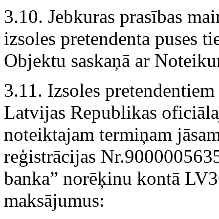
3.10. Jebkuras prasības ma
izsoles pretendenta puses ti
Objektu saskaņā ar Noteik
3.11. Izsoles pretendentiem 
Latvijas Republikas oficiāl
noteiktajam termiņam jāsa
reģistrācijas Nr.9000005635
banka” norēķinu kontā L
maksājumus: