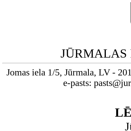
JŪRMALAS 
Jomas iela 1/5, Jūrmala, LV - 20
e-pasts: pasts@ju
L
J