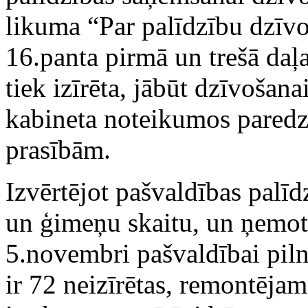
likuma “Par palīdzību dzīvo
16.panta pirmā un trešā daļa
tiek izīrēta, jābūt dzīvošana
kabineta noteikumos paredz
prasībām.
Izvērtējot pašvaldības palīd
un ģimeņu skaitu, un ņemot
5.novembri pašvaldībai pil
ir 72 neizīrētas, remontēja