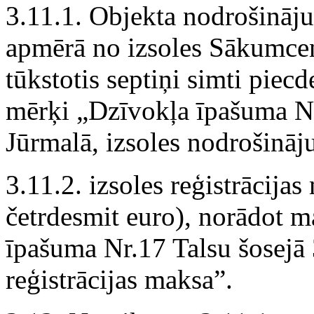
3.11.1. Objekta nodrošināju
apmērā no izsoles Sākumcen
tūkstotis septiņi simti pie
mērķi „Dzīvokļa īpašuma Nr
Jūrmalā, izsoles nodrošināj
3.11.2. izsoles reģistrācij
četrdesmit euro), norādot 
īpašuma Nr.17 Talsu šosejā 
reģistrācijas maksa”.