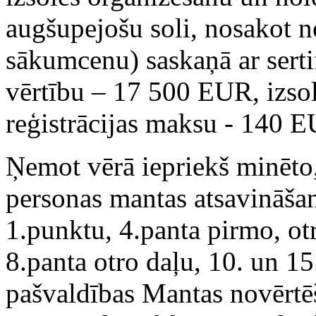
augšupejošu soli, nosakot n
sākumcenu) saskaņā ar sertif
vērtību – 17 500 EUR, izso
reģistrācijas maksu - 140 
Ņemot vērā iepriekš minēto
personas mantas atsavināša
1.punktu, 4.panta pirmo, ot
8.panta otro daļu, 10. un 15
pašvaldības Mantas novērtē