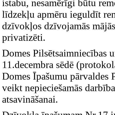
istabu, nesamērīgi būtu rem
līdzekļu apmēru ieguldīt re
dzīvokļos dzīvojamās mājās, 
privatizēti.
Domes Pilsētsaimniecības u
11.decembra sēdē (protokol
Domes Īpašumu pārvaldes P
veikt nepieciešamās darbīb
atsavināšanai.
Dzīvokļa īpašumam Nr.17 ir