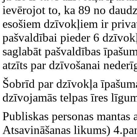
ievērojot to, ka 89 no dau
esošiem dzīvokļiem ir priva
pašvaldībai pieder 6 dzīvok
saglabāt pašvaldības īpašum
atzīts par dzīvošanai nederī
Šobrīd par dzīvokļa īpašuma
dzīvojamās telpas īres līgu
Publiskas personas mantas 
Atsavināšanas likums) 4.pan