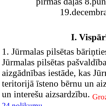
pirmās daļas 8.pun
19.decembra
I. Vispā
1. Jūrmalas pilsētas bāriņti
Jūrmalas pilsētas pašvaldība
aizgādnības iestāde, kas Jūr
teritorijā īsteno bērnu un a
un interešu aizsardzību.
Groz
24.nolikumu