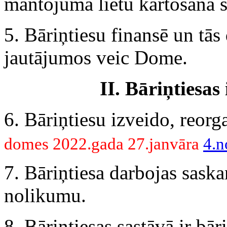
mantojuma lietu kārtošanā sn
5. Bāriņtiesu finansē un tās
jautājumos veic Dome.
II. Bāriņtiesas
6. Bāriņtiesu izveido, reor
domes 2022.gada 27.janvāra
4.n
7. Bāriņtiesa darbojas sask
nolikumu.
8. Bāriņtiesas sastāvā ir bār