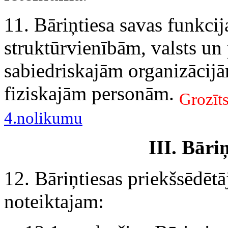
11. Bāriņtiesa savas funkci
struktūrvienībām, valsts un 
sabiedriskajām organizācijā
fiziskajām personām.
Grozīt
4.nolikumu
III. Bāri
12. Bāriņtiesas priekšsēdētā
noteiktajam: