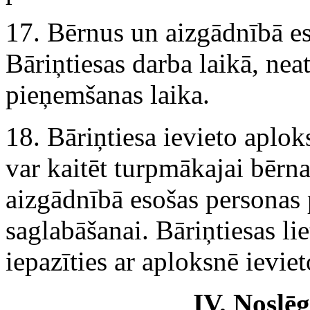
17. Bērnus un aizgādnībā e
Bāriņtiesas darba laikā, nea
pieņemšanas laika.
18. Bāriņtiesa ievieto aplo
var kaitēt turpmākajai bērna 
aizgādnībā esošas personas 
saglabāšanai. Bāriņtiesas li
iepazīties ar aploksnē ievie
IV. Noslē