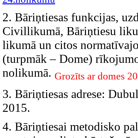
2. Bāriņtiesas funkcijas, u
Civillikumā, Bāriņtiesu lik
likumā un citos normatīvajo
(turpmāk – Dome) rīkojum
nolikumā.
Grozīts ar domes 2
3. Bāriņtiesas adrese: Dubu
2015.
4. Bāriņtiesai metodisko pal