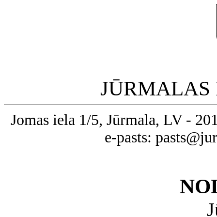
JŪRMALAS 
Jomas iela 1/5, Jūrmala, LV - 20
e-pasts: pasts@ju
NO
J