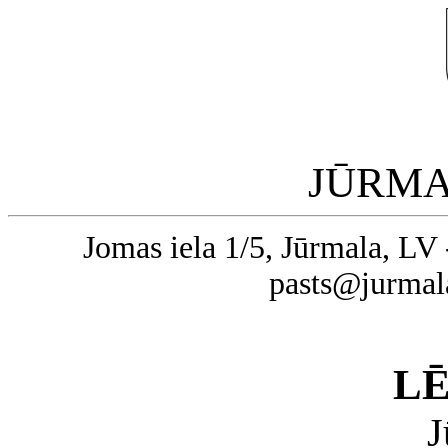
JŪRMA
Jomas iela 1/5, Jūrmala, LV 
pasts@jurmal
L
J