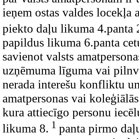
ieņem ostas valdes locekļa 
piekto daļu likuma 4.panta 
papildus likuma 6.panta cet
savienot valsts amatpersonas
uzņēmuma līguma vai pilnva
nerada interešu konfliktu un
amatpersonas vai koleģiālās 
kura attiecīgo personu iecē
1
likuma 8.
panta pirmo daļu