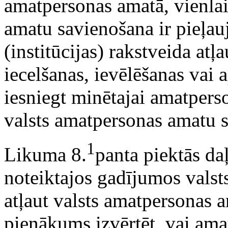
amatpersonas amatā, vienla
amatu savienošana ir pieļa
(institūcijas) rakstveida at
iecelšanas, ievēlēšanas vai 
iesniegt minētajai amatperso
valsts amatpersonas amatu s
1
Likuma 8.
panta piektās da
noteiktajos gadījumos valst
atļaut valsts amatpersonas a
pienākums izvērtēt, vai ama