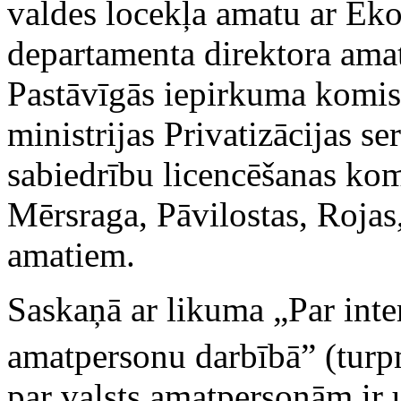
valdes locekļa amatu ar Eko
departamenta direktora ama
Pastāvīgās iepirkuma komis
ministrijas Privatizācijas se
sabiedrību licencēšanas kom
Mērsraga, Pāvilostas, Rojas,
amatiem.
Saskaņā ar likuma „Par inte
amatpersonu darbībā” (turp
par valsts amatpersonām ir 