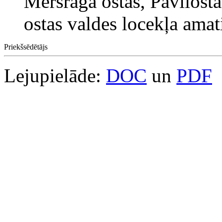
Mērsraga ostas, Pāvilosta
ostas valdes locekļa amat
Priekšsēdētājs
Lejupielāde:
DOC
un
PDF