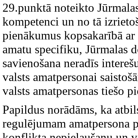
29.punktā noteikto Jūrmalas
kompetenci un no tā izrieto
pienākumus kopsakarībā ar
amatu specifiku, Jūrmalas 
savienošana neradīs interešu
valsts amatpersonai saisto
valsts amatpersonas tiešo p
Papildus norādāms, ka atbil
regulējumam amatpersona pat
konflikta nepieļaušanu un v