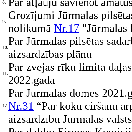
Par atļauju savienot amatu
8.
Grozījumi Jūrmalas pilsēta
9.
nolikumā
Nr.17
"Jūrmalas 
Par Jūrmalas pilsētas sadarb
10.
aizsardzības plānu
Par zvejas rīku limita daļa
11.
2022.gadā
Par Jūrmalas domes 2021.ga
Nr.31
“Par koku ciršanu ār
12.
aizsardzību Jūrmalas valsts
Par dalību Eiropas Komisija