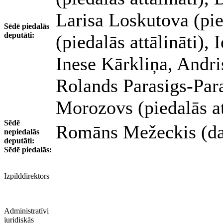
Larisa Loskutova (pied
Sēdē piedalās
deputāti:
(piedalās attālināti), 
Inese Kārkliņa, Andris
Rolands Parasigs-Paras
Morozovs (piedalās at
Sēdē
Romāns Mežeckis (dar
nepiedalās
deputāti:
Sēdē piedalās:
Izpilddirektors
Administratīvi
juridiskās