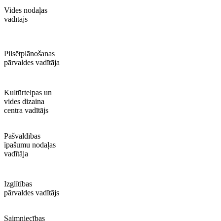
Vides nodaļas
vadītājs
Pilsētplānošanas
pārvaldes vadītāja
Kultūrtelpas un
vides dizaina
centra vadītājs
Pašvaldības
īpašumu nodaļas
vadītāja
Izglītības
pārvaldes vadītājs
Saimniecības