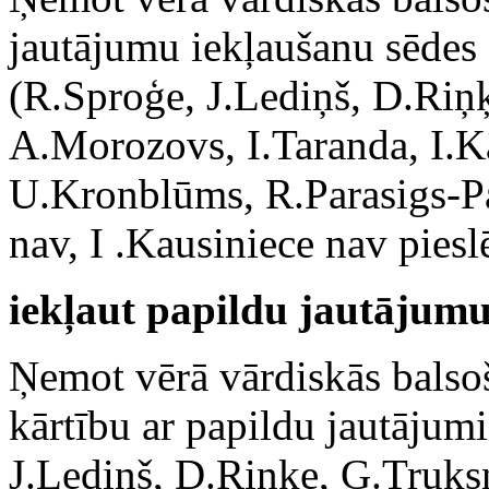
jautājumu iekļaušanu sēdes 
(R.Sproģe, J.Lediņš, D.Riņ
A.Morozovs, I.Taranda, I.K
U.Kronblūms, R.Parasigs-Par
nav, I .Kausiniece nav pieslē
iekļaut papildu jautājumu
Ņemot vērā vārdiskās balsoš
kārtību ar papildu jautājum
J.Lediņš, D.Riņķe, G.Truks