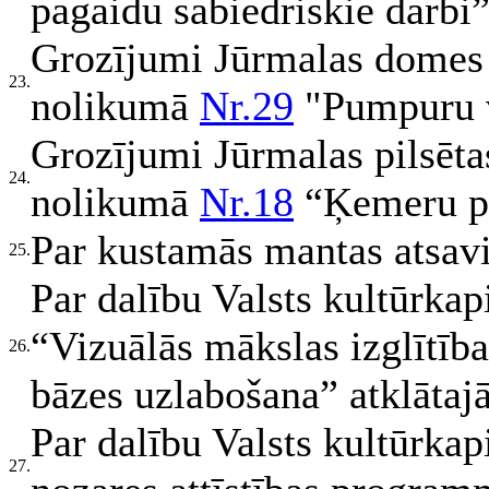
pagaidu sabiedriskie darbi
Grozījumi Jūrmalas domes
23.
nolikumā
Nr.29
"Pumpuru v
Grozījumi Jūrmalas pilsēta
24.
nolikumā
Nr.18
“Ķemeru p
Par kustamās mantas atsav
25.
Par dalību Valsts kultūrk
“Vizuālās mākslas izglītība
26.
bāzes uzlabošana” atklātaj
Par dalību Valsts kultūrk
27.