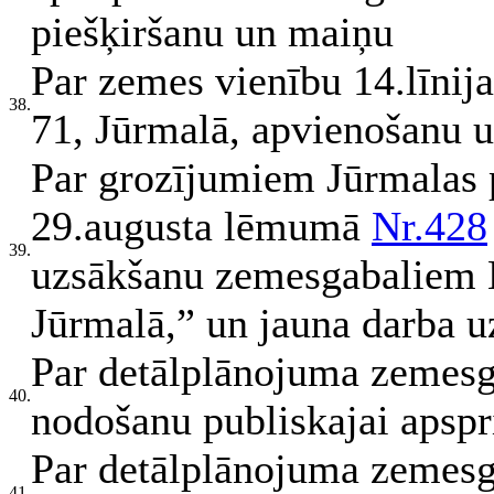
piešķiršanu un maiņu
Par zemes vienību 14.līnij
38.
71, Jūrmalā, apvienošanu u
Par grozījumiem Jūrmalas 
29.augusta lēmumā
Nr.428
39.
uzsākšanu zemesgabaliem K
Jūrmalā,” un jauna darba 
Par detālplānojuma zemesg
40.
nodošanu publiskajai apsp
Par detālplānojuma zemesg
41.