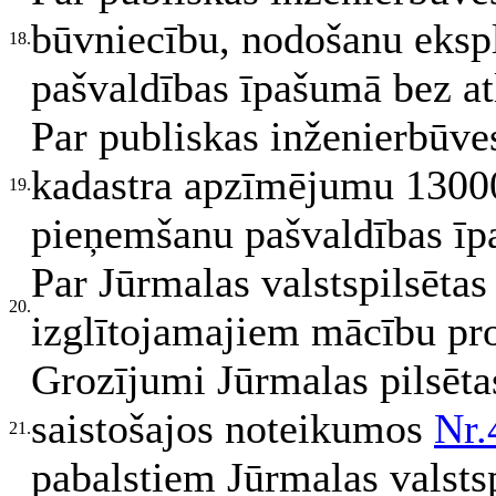
būvniecību, nodošanu eksp
18.
pašvaldības īpašumā bez at
Par publiskas inženierbūve
kadastra apzīmējumu 1300
19.
pieņemšanu pašvaldības īp
Par Jūrmalas valstspilsēta
20.
izglītojamajiem mācību pr
Grozījumi Jūrmalas pilsēt
saistošajos noteikumos
Nr.
21.
pabalstiem Jūrmalas valsts