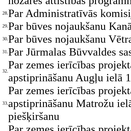
nozares attīstības progra
Par Administratīvās komisi
28.
Par būves nojaukšanu Kanāl
29.
Par būves nojaukšanu Vētra
30.
Par Jūrmalas Būvvaldes sa
31.
Par zemes ierīcības projek
32.
apstiprināšanu Augļu ielā 1
Par zemes ierīcības projek
apstiprināšanu Matrožu iel
33.
piešķiršanu
Par zemes ierīcības projek