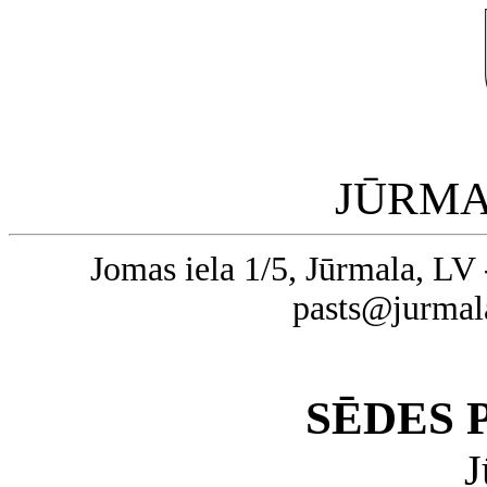
JŪRMA
Jomas iela 1/5, Jūrmala, LV 
pasts@jurmal
SĒDES
J