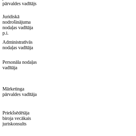
pārvaldes vadītājs
Juridiskā
nodrošinājuma
nodaļas vadītāja
p.i.
Administratīvās
nodaļas vadītāja
Personāla nodaļas
vadītāja
Mārketinga
pārvaldes vadītāja
Priekšsēdētāja
biroja vecākais
juriskonsults