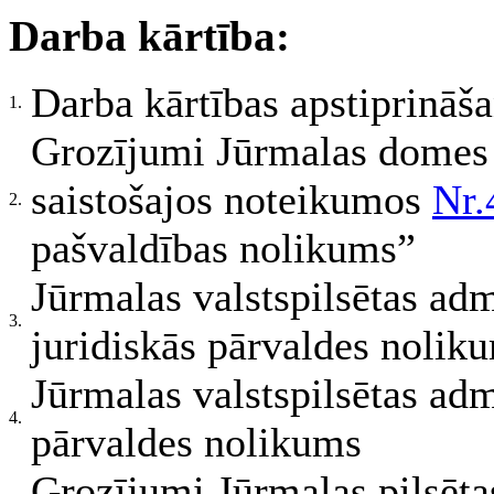
Darba kārtība:
Darba kārtības apstiprināš
1.
Grozījumi Jūrmalas domes
saistošajos noteikumos
Nr.
2.
pašvaldības nolikums”
Jūrmalas valstspilsētas adm
3.
juridiskās pārvaldes nolik
Jūrmalas valstspilsētas ad
4.
pārvaldes nolikums
Grozījumi Jūrmalas pilsēt