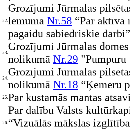
Grozījumi Jūrmalas pilsēt
lēmumā
Nr.58
“Par aktīvā 
22.
pagaidu sabiedriskie darbi
Grozījumi Jūrmalas domes
23.
nolikumā
Nr.29
"Pumpuru v
Grozījumi Jūrmalas pilsēta
24.
nolikumā
Nr.18
“Ķemeru p
Par kustamās mantas atsav
25.
Par dalību Valsts kultūrk
“Vizuālās mākslas izglītība
26.