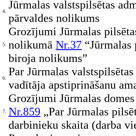
Jūrmalas valstspilsētas ad
4.
pārvaldes nolikums
Grozījumi Jūrmalas pilsēt
nolikumā
Nr.37
“Jūrmalas p
5.
biroja nolikums”
Par Jūrmalas valstspilsētas
6.
vadītāja apstiprināšanu am
Grozījumi Jūrmalas domes
Nr.859
„Par Jūrmalas pilsēt
7.
darbinieku skaita (darba vi