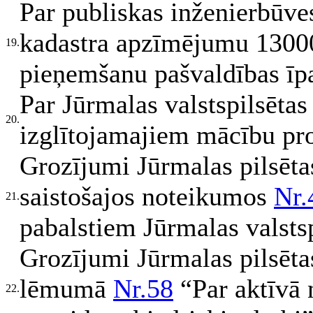
Par publiskas inženierbūve
kadastra apzīmējumu 1300
19.
pieņemšanu pašvaldības īp
Par Jūrmalas valstspilsēta
20.
izglītojamajiem mācību pr
Grozījumi Jūrmalas pilsēt
saistošajos noteikumos
Nr.
21.
pabalstiem Jūrmalas valsts
Grozījumi Jūrmalas pilsēt
lēmumā
Nr.58
“Par aktīvā 
22.