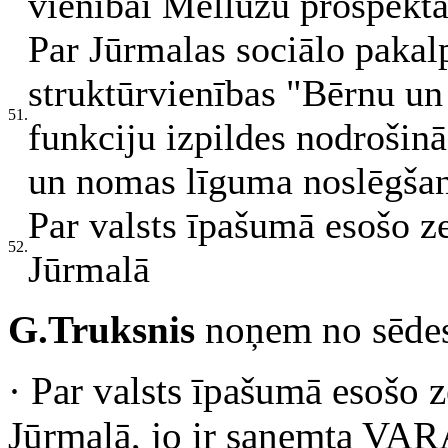
vienībai Mellužu prospektā
Par Jūrmalas sociālo paka
struktūrvienības "Bērnu un
51.
funkciju izpildes nodrošin
un nomas līguma noslēgša
Par valsts īpašumā esošo 
52.
Jūrmalā
G.Truksnis
noņem no sēdes
· Par valsts īpašumā esošo
Jūrmalā, jo ir saņemta VAR