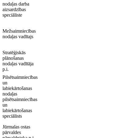
nodaļas darba
aizsardzības
speciāliste
Mežsaimniecības
nodaļas vadītajs
Stratēģiskās
plānošanas
nodaļas vadītāja
p.i.
Pilsētsaimniecības
un
labiekārtošanas
nodaļas
pilsētsaimniecības
un
labiekārtošanas
speciālists
Jūrmalas ostas
pārvaldes
pārvaldnieka p.i.