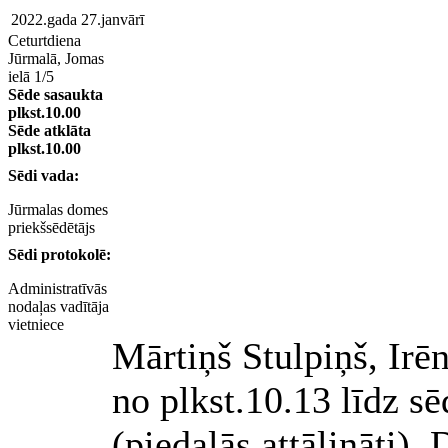
2022.gada 27.janvārī
Ceturtdiena
Jūrmalā, Jomas
ielā 1/5
Sēde sasaukta
plkst.10.00
Sēde atklāta
plkst.10.00
Sēdi vada:
Jūrmalas domes
priekšsēdētājs
Sēdi protokolē:
Administratīvās
nodaļas vadītāja
vietniece
Mārtiņš Stulpiņš, Irēn
no plkst.10.13 līdz s
(piedalās attālināti), 