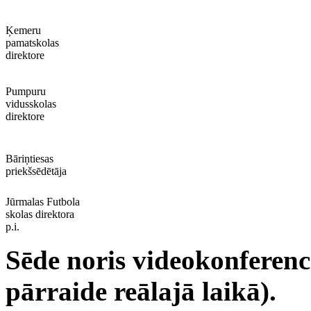
Ķemeru
pamatskolas
direktore
Pumpuru
vidusskolas
direktore
Bāriņtiesas
priekšsēdētāja
Jūrmalas Futbola
skolas direktora
p.i.
Sēde noris videokonferenc
pārraide reālajā laikā).