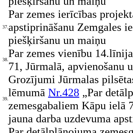
piešķiršanu un maiņu
Par zemes ierīcības projek
apstiprināšanu Zemgales ie
37.
piešķiršanu un maiņu
Par zemes vienību 14.līnij
38.
71, Jūrmalā, apvienošanu u
Grozījumi Jūrmalas pilsēt
lēmumā
Nr.428
„Par detālp
39.
zemesgabaliem Kāpu ielā 7
jauna darba uzdevuma apst
Par detālplānojuma zemesg