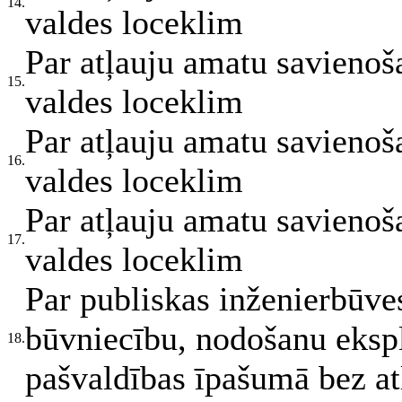
14.
valdes loceklim
Par atļauju amatu savienoš
15.
valdes loceklim
Par atļauju amatu savienoš
16.
valdes loceklim
Par atļauju amatu savienoš
17.
valdes loceklim
Par publiskas inženierbūve
būvniecību, nodošanu eksp
18.
pašvaldības īpašumā bez at