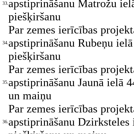
apstiprināšanu Matrožu iel
33.
piešķiršanu
Par zemes ierīcības projek
apstiprināšanu Rubeņu ielā
34.
piešķiršanu
Par zemes ierīcības projek
apstiprināšanu Jaunā ielā 4
35.
un maiņu
Par zemes ierīcības projek
apstiprināšanu Dzirksteles 
36.