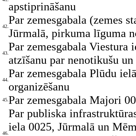
apstiprināšanu
Par zemesgabala (zemes sta
42.
Jūrmalā, pirkuma līguma n
Par zemesgabala Viestura i
43.
atzīšanu par nenotikušu un 
Par zemesgabala Plūdu ielā
44.
organizēšanu
Par zemesgabala Majori 00
45.
Par publiska infrastruktūr
iela 0025, Jūrmalā un Mēme
46.