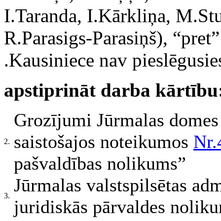
I.Taranda, I.Kārkliņa, M.S
R.Parasigs-Parasiņš), “pret” 
.Kausiniece nav pieslēgusies
apstiprināt darba kārtību
Grozījumi Jūrmalas domes
saistošajos noteikumos
Nr.
2.
pašvaldības nolikums”
Jūrmalas valstspilsētas adm
3.
juridiskās pārvaldes nolik