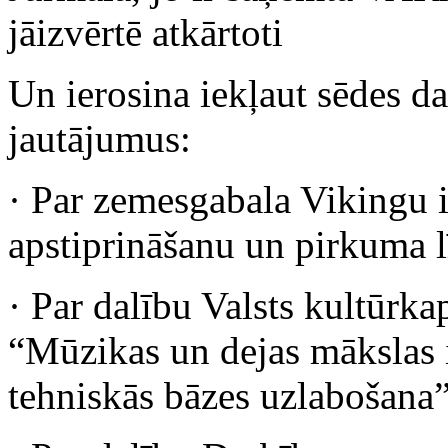
jāizvērtē atkārtoti
Un ierosina iekļaut sēdes d
jautājumus:
· Par zemesgabala Vikingu i
apstiprināšanu un pirkuma 
· Par dalību Valsts kultūr
“Mūzikas un dejas mākslas iz
tehniskās bāzes uzlabošana”