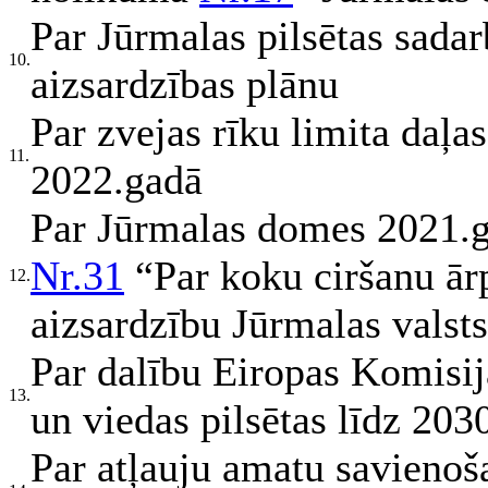
Par Jūrmalas pilsētas sadarb
10.
aizsardzības plānu
Par zvejas rīku limita daļa
11.
2022.gadā
Par Jūrmalas domes 2021.ga
Nr.31
“Par koku ciršanu ār
12.
aizsardzību Jūrmalas valsts
Par dalību Eiropas Komisija
13.
un viedas pilsētas līdz 20
Par atļauju amatu savienoš