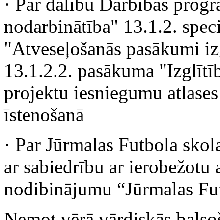
· Par dalību Darbības pro
nodarbinātība" 13.1.2. spec
"Atveseļošanās pasākumi izg
13.1.2.2. pasākuma "Izglītīb
projektu iesniegumu atlases
īstenošanā
· Par Jūrmalas Futbola skol
ar sabiedrību ar ierobežotu
nodibinājumu “Jūrmalas Futb
Ņemot vērā vārdiskās balsoš