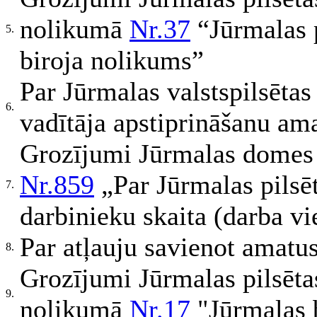
nolikumā
Nr.37
“Jūrmalas p
5.
biroja nolikums”
Par Jūrmalas valstspilsētas
6.
vadītāja apstiprināšanu am
Grozījumi Jūrmalas domes
Nr.859
„Par Jūrmalas pilsēt
7.
darbinieku skaita (darba vi
Par atļauju savienot amatu
8.
Grozījumi Jūrmalas pilsēta
9.
nolikumā
Nr.17
"Jūrmalas 