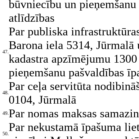
būvniecību un pieņemšanu 
atlīdzības
Par publiska infrastruktūra
Barona iela 5314, Jūrmalā u
47.
kadastra apzīmējumu 1300 
pieņemšanu pašvaldības īp
Par ceļa servitūta nodibi
48.
0104, Jūrmalā
Par nomas maksas samazinā
49.
Par nekustamā īpašuma li
50.