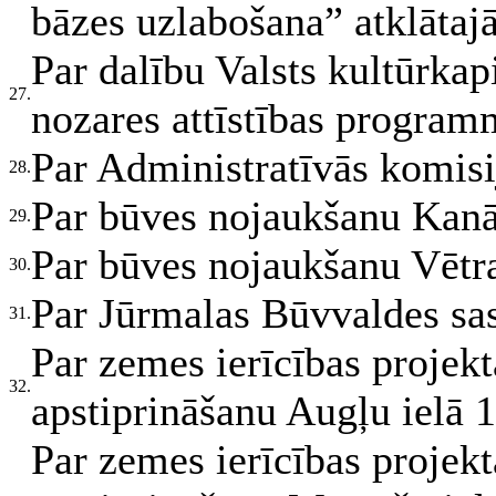
bāzes uzlabošana” atklātaj
Par dalību Valsts kultūrk
27.
nozares attīstības progra
Par Administratīvās komisi
28.
Par būves nojaukšanu Kanāl
29.
Par būves nojaukšanu Vētra
30.
Par Jūrmalas Būvvaldes sa
31.
Par zemes ierīcības projek
32.
apstiprināšanu Augļu ielā 1
Par zemes ierīcības projek