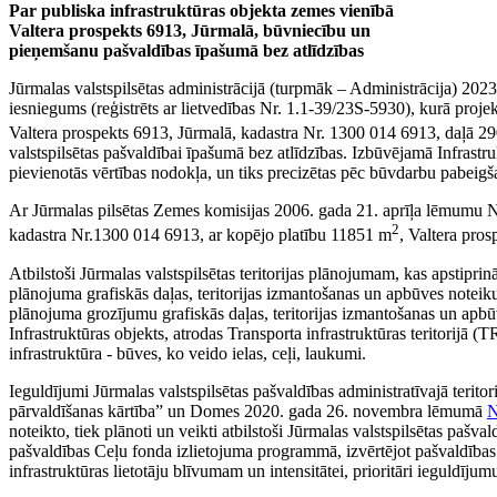
Par publiska infrastruktūras objekta zemes vienībā
Valtera prospekts 6913, Jūrmalā, būvniecību un
pieņemšanu pašvaldības īpašumā bez atlīdzības
Jūrmalas valstspilsētas administrācijā (turpmāk – Administrācija) 202
iesniegums (reģistrēts ar lietvedības Nr. 1.1-39/23S-5930), kurā proje
Valtera prospekts 6913, Jūrmalā, kadastra Nr. 1300 014 6913, daļā 2
valstspilsētas pašvaldībai īpašumā bez atlīdzības. Izbūvējamā Infrast
pievienotās vērtības nodokļa, un tiks precizētas pēc būvdarbu pabeigš
Ar Jūrmalas pilsētas Zemes komisijas 2006. gada 21. aprīļa lēmumu N
2
kadastra Nr.1300 014 6913, ar kopējo platību 11851 m
, Valtera pros
Atbilstoši Jūrmalas valstspilsētas teritorijas plānojumam, kas apstip
plānojuma grafiskās daļas, teritorijas izmantošanas un apbūves notei
plānojuma grozījumu grafiskās daļas, teritorijas izmantošanas un apb
Infrastruktūras objekts, atrodas Transporta infrastruktūras teritorijā (
infrastruktūra - būves, ko veido ielas, ceļi, laukumi.
Ieguldījumi Jūrmalas valstspilsētas pašvaldības administratīvajā terito
pārvaldīšanas kārtība” un Domes 2020. gada 26. novembra lēmumā
N
noteikto, tiek plānoti un veikti atbilstoši Jūrmalas valstspilsētas paš
pašvaldības Ceļu fonda izlietojuma programmā, izvērtējot pašvaldības bud
infrastruktūras lietotāju blīvumam un intensitātei, prioritāri ieguldīj