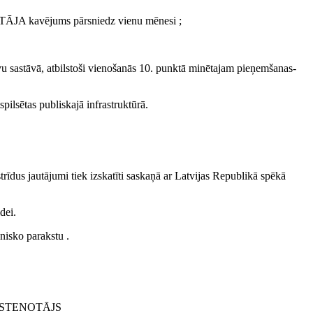
TĀJA kavējums pārsniedz vienu mēnesi ;
stāvā, atbilstoši vienošanās 10. punktā minētajam pieņemšanas-
sētas publiskajā infrastruktūrā.
rīdus jautājumi tiek izskatīti saskaņā ar Latvijas Republikā spēkā
dei.
nisko parakstu .
ĪSTENOTĀJS