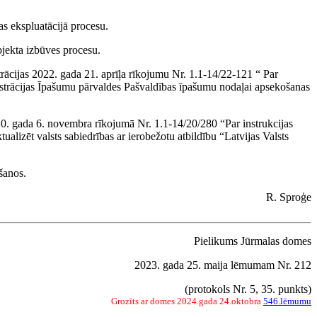
as ekspluatācijā procesu.
bjekta izbūves procesu.
ācijas 2022. gada 21. aprīļa rīkojumu Nr. 1.1-14/22-121 “ Par
nistrācijas Īpašumu pārvaldes Pašvaldības īpašumu nodaļai apsekošanas
. gada 6. novembra rīkojumā Nr. 1.1-14/20/280 “Par instrukcijas
ualizēt valsts sabiedrības ar ierobežotu atbildību “Latvijas Valsts
šanos.
R. Sproģe
Pielikums Jūrmalas domes
2023. gada 25. maija lēmumam Nr. 212
(protokols Nr. 5, 35. punkts)
Grozīts ar domes 2024.gada 24.oktobra
546.lēmumu