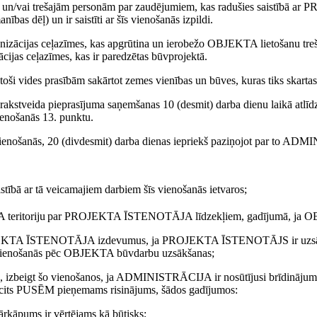
/vai trešajām personām par zaudējumiem, kas radušies saistībā
ības dēļ) un ir saistīti ar šīs vienošanās izpildi.
ācijas ceļazīmes, kas apgrūtina un ierobežo OBJEKTA lietošanu tre
jas ceļazīmes, kas ir paredzētas būvprojektā.
vides prasībām sakārtot zemes vienības un būves, kuras tiks skarta
 pieprasījuma saņemšanas 10 (desmit) darba dienu laikā atlīdzinā
nošanās 13. punktu.
ienošanās, 20 (divdesmit) darba dienas iepriekš paziņojot par to A
 ar tā veicamajiem darbiem šīs vienošanās ietvaros;
eritoriju
par PROJEKTA ĪSTENOTĀJA līdzekļiem, gadījumā, ja OBJEK
OJEKTA ĪSTENOTĀJA izdevumus, ja PROJEKTA ĪSTENOTĀJS ir uzsācis 
vienošanās pēc OBJEKTA būvdarbu uzsākšanas;
izbeigt šo vienošanos, ja ADMINISTRĀCIJA ir nosūtījusi brīdinā
sts cits PUSĒM pieņemams risinājums, šādos gadījumos:
kāpums ir vērtējams kā būtisks;