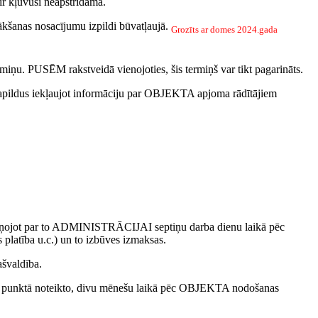
r kļuvusi neapstrīdama.
anas nosacījumu izpildi būvatļaujā.
Grozīts ar domes 2024.gada
 PUSĒM rakstveidā vienojoties, šis termiņš var tikt pagarināts.
pildus iekļaujot informāciju par OBJEKTA apjoma rādītājiem
ņojot par to ADMINISTRĀCIJAI septiņu darba dienu laikā pēc
latība u.c.) un to izbūves izmaksas.
ašvaldība.
 punktā noteikto, divu mēnešu laikā pēc OBJEKTA nodošanas