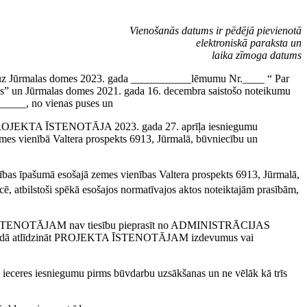
Vienošanās datums ir pēdējā pievienotā
elektroniskā paraksta un
laika zīmoga datums
es uz Jūrmalas domes 2023. gada ___________lēmumu Nr.____ “ Par
bas” un Jūrmalas domes 2021. gada 16. decembra saistošo noteikumu
______, no vienas puses un
ā PROJEKTA ĪSTENOTĀJA 2023. gada 27. aprīļa iesniegumu
emes vienībā Valtera prospekts 6913, Jūrmalā, būvniecību un
s īpašumā esošajā zemes vienības Valtera prospekts 6913, Jūrmalā,
ē, atbilstoši spēkā esošajos normatīvajos aktos noteiktajām prasībām,
A ĪSTENOTĀJAM nav tiesību pieprasīt no ADMINISTRĀCIJAS
veidā atlīdzināt PROJEKTA ĪSTENOTĀJAM izdevumus vai
eres iesniegumu pirms būvdarbu uzsākšanas un ne vēlāk kā trīs