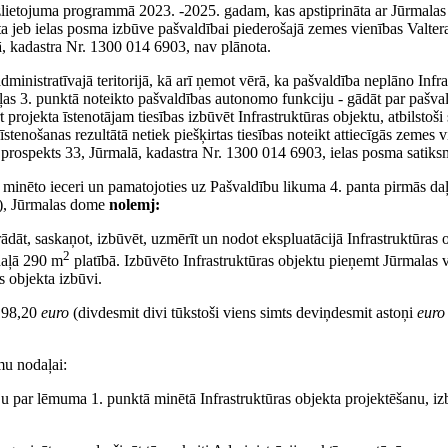
 izlietojuma programmā 2023. -2025. gadam, kas apstiprināta ar Jūrmal
ta jeb ielas posma izbūve pašvaldībai piederošajā zemes vienības Valter
, kadastra Nr. 1300 014 6903, nav plānota.
 administratīvajā teritorijā, kā arī ņemot vērā, ka pašvaldība neplāno In
ļas 3. punktā noteikto pašvaldības autonomo funkciju - gādāt par pašva
irt projekta īstenotājam tiesības izbūvēt Infrastruktūras objektu, atbilst
stenošanas rezultātā netiek piešķirtas tiesības noteikt attiecīgās zemes
 prospekts 33, Jūrmalā, kadastra Nr. 1300 014 6903, ielas posma satiks
mā minēto ieceri un pamatojoties uz Pašvaldību likuma 4. panta pirmās 
5), Jūrmalas dome
nolemj:
strādāt, saskaņot, izbūvēt, uzmērīt un nodot ekspluatācijā Infrastruktūra
2
daļā 290 m
platībā. Izbūvēto Infrastruktūras objektu pieņemt Jūrmalas va
s objekta izbūvi.
2198,20
euro
(divdesmit divi tūkstoši viens simts deviņdesmit astoņi
eur
mu nodaļai:
tāju par lēmuma 1. punktā minētā Infrastruktūras objekta projektēšanu, 