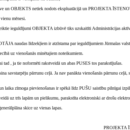
izbūve un OBJEKTS netiek nodots ekspluatācijā un PROJEKTA ĪSTENO
 vienu mēnesi.
uldījumi OBJEKTA izbūvē tiks uzskaitīti Administrācijas aktīvu sa
audas līdzekļiem ir atzīstama par ieguldījumiem Jūrmalas valstspil
tiecībā uz vienošanās minētajiem noteikumiem.
ai tad , ja tie noformēti rakstveidā un abas PUSES tos parakstījušas.
ina savstarpēju pārrunu ceļā. Ja nav panākta vienošanās pārrunu ceļā, st
un laika zīmoga pievienošanas ir spēkā līdz PUŠU saistību pilnīgai izpil
idā uz trīs lapām un pielikumu, parakstīta elektroniski ar drošu elektro
enerālplāna skice uz vienas lapas.
PROJEKTA 