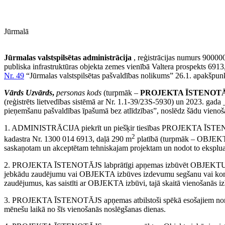
Jūrmalā
Jūrmalas valstspilsētas administrācija
, reģistrācijas numurs 9000
publiska infrastruktūras objekta zemes vienībā Valtera prospekts 69
Nr. 49
“Jūrmalas valstspilsētas pašvaldības nolikums” 26.1. apakšpunk
Vārds Uzvārds
,
personas kods
(turpmāk –
PROJEKTA ĪSTENOT
(reģistrēts lietvedības sistēmā ar Nr. 1.1-39/23S-5930) un 2023. ga
pieņemšanu pašvaldības īpašumā bez atlīdzības”, noslēdz šādu vienoš
1. ADMINISTRĀCIJA piekrīt un piešķir tiesības PROJEKTA ĪSTENOTĀJA
2
kadastra Nr. 1300 014 6913, daļā 290 m
platībā (turpmāk – OBJEKTS)
saskaņotam un akceptētam tehniskajam projektam un nodot to ekspluat
2. PROJEKTA ĪSTENOTĀJS labprātīgi apņemas izbūvēt OBJEKTU u
jebkādu zaudējumu vai OBJEKTA izbūves izdevumu segšanu vai 
zaudējumus, kas saistīti ar OBJEKTA izbūvi, tajā skaitā vienošanās i
3. PROJEKTA ĪSTENOTĀJS apņemas atbilstoši spēkā esošajiem norma
mēnešu laikā no šīs vienošanās noslēgšanas dienas.