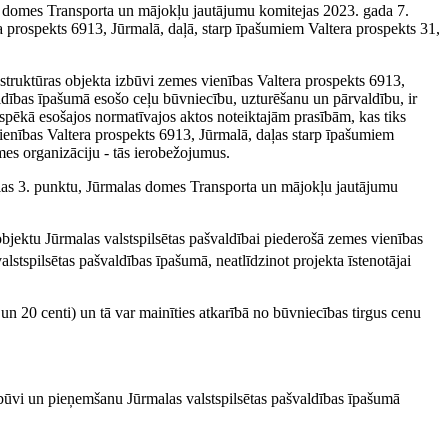
as domes Transporta un mājokļu jautājumu komitejas 2023. gada 7.
a prospekts 6913, Jūrmalā, daļā, starp īpašumiem Valtera prospekts 31,
frastruktūras objekta izbūvi zemes vienības Valtera prospekts 6913,
ldības īpašumā esošo ceļu būvniecību, uzturēšanu un pārvaldību, ir
oši spēkā esošajos normatīvajos aktos noteiktajām prasībām, kas tiks
 vienības Valtera prospekts 6913, Jūrmalā, daļas starp īpašumiem
mes organizāciju - tās ierobežojumus.
daļas 3. punktu, Jūrmalas domes Transporta un mājokļu jautājumu
s objektu Jūrmalas valstspilsētas pašvaldībai piederošā zemes vienības
lstspilsētas pašvaldības īpašumā, neatlīdzinot projekta īstenotājai
o
un 20 centi) un tā var mainīties atkarībā no būvniecības tirgus cenu
izbūvi un pieņemšanu Jūrmalas valstspilsētas pašvaldības īpašumā