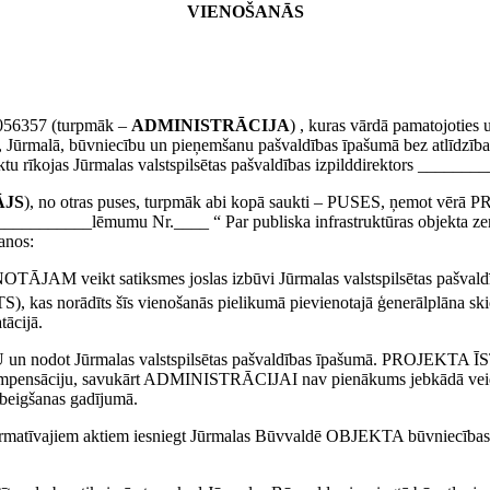
VIENOŠANĀS
0056357 (turpmāk –
ADMINISTRĀCIJA
) , kuras vārdā pamatojoti
13, Jūrmalā, būvniecību un pieņemšanu pašvaldības īpašumā bez atlīdzī
tu rīkojas Jūrmalas valstspilsētas pašvaldības izpilddirektors _______
ĀJS
), no otras puses, turpmāk abi kopā saukti – PUSES, ņemot vēr
da ___________lēmumu Nr.____ “ Par publiska infrastruktūras objekta z
anos:
M veikt satiksmes joslas izbūvi Jūrmalas valstspilsētas pašvaldība
, kas norādīts šīs vienošanās pielikumā pievienotajā ģenerālplāna skic
ācijā.
n nodot Jūrmalas valstspilsētas pašvaldības īpašumā. PROJEKT
kompensāciju, savukārt ADMINISTRĀCIJAI nav pienākums jebkādā 
zbeigšanas gadījumā.
tīvajiem aktiem iesniegt Jūrmalas Būvvaldē OBJEKTA būvniecības iec