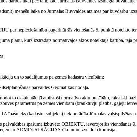
darbus tikai pēc tam, kad Jūrmalas Būvvaldes izsniegtā būvatļauja i
 mēnešu laikā no Jūrmalas Būvvaldes atzīmes par būvdarbu uzsākš
epieciešamību pagarināt šīs vienošanās 5. punktā noteikto termiņu.
ānu, kurš izstrādāts normatīvajos aktos noteiktajā kārtībā, tajā pa
mā;
plikācija un to sadalījumus pa zemes kadastra vienībām;
sētplānošanas pārvaldes Ģeomātikas nodaļā.
 ekspluatācijā atbilstoši normatīvo aktu prasībām, rakstiski pazi
es parametrus pa zemes vienībām (brauktuvju platība, gājēju ietves p
 īpašnieks (kadastra subjekts) tiek norādīta Jūrmalas valstspilsētas p
ašvaldības īpašumā izbūvēto OBJEKTU, ievērojot šīs vienošanās 9.
 pieņem ar ADMINISTRĀCIJAS rīkojumu izveidota komisija.