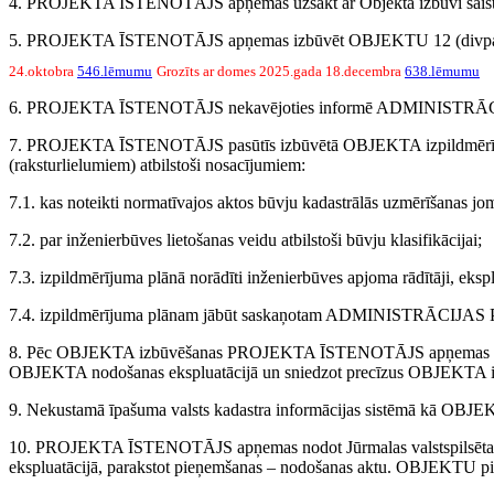
4. PROJEKTA ĪSTENOTĀJS apņemas uzsākt ar Objekta izbūvi saistītos 
5. PROJEKTA ĪSTENOTĀJS apņemas izbūvēt OBJEKTU 12 (divpadsmit)
24.oktobra
546.lēmumu
Grozīts ar domes 2025.gada 18.decembra
638.lēmumu
6. PROJEKTA ĪSTENOTĀJS nekavējoties informē ADMINISTRĀCIJU par n
7. PROJEKTA ĪSTENOTĀJS pasūtīs izbūvētā OBJEKTA izpildmērījuma pl
(raksturlielumiem) atbilstoši nosacījumiem:
7.1. kas noteikti normatīvajos aktos būvju kadastrālās uzmērīšanas jo
7.2. par inženierbūves lietošanas veidu atbilstoši būvju klasifikācijai;
7.3. izpildmērījuma plānā norādīti inženierbūves apjoma rādītāji, eks
7.4. izpildmērījuma plānam jābūt saskaņotam ADMINISTRĀCIJAS Pil
8. Pēc OBJEKTA izbūvēšanas PROJEKTA ĪSTENOTĀJS apņemas nodot to
OBJEKTA nodošanas ekspluatācijā un sniedzot precīzus OBJEKTA izbūv
9. Nekustamā īpašuma valsts kadastra informācijas sistēmā kā OBJEKTA
10. PROJEKTA ĪSTENOTĀJS apņemas nodot Jūrmalas valstspilsētas p
ekspluatācijā, parakstot pieņemšanas – nodošanas aktu. OBJEKTU