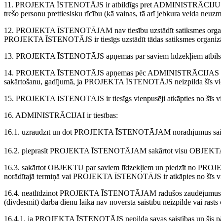
11. PROJEKTA ĪSTENOTĀJS ir atbildīgs pret ADMINISTRĀCIJU un
trešo personu prettiesisku rīcību (kā vainas, tā arī jebkura veida neuzman
12. PROJEKTA ĪSTENOTĀJAM nav tiesību uzstādīt satiksmes organiz
PROJEKTA ĪSTENOTĀJS ir tiesīgs uzstādīt tādas satiksmes organizāci
13. PROJEKTA ĪSTENOTĀJS apņemas par saviem līdzekļiem atbilstoši 
14. PROJEKTA ĪSTENOTĀJS apņemas pēc ADMINISTRĀCIJAS rakstveida
sakārtošanu, gadījumā, ja PROJEKTA ĪSTENOTĀJS neizpilda šīs vie
15. PROJEKTA ĪSTENOTĀJS ir tiesīgs vienpusēji atkāpties no šīs v
16. ADMINISTRĀCIJAI ir tiesības:
16.1. uzraudzīt un dot PROJEKTA ĪSTENOTĀJAM norādījumus saistībā
16.2. pieprasīt PROJEKTA ĪSTENOTĀJAM sakārtot visu OBJEKTA t
16.3. sakārtot OBJEKTU par saviem līdzekļiem un piedzīt no PR
norādītajā termiņā vai PROJEKTA ĪSTENOTĀJS ir atkāpies no šīs 
16.4. neatlīdzinot PROJEKTA ĪSTENOTĀJAM radušos zaudējumus, 
(divdesmit) darba dienu laikā nav novērsta saistību neizpilde vai ra
16.4.1. ja PROJEKTA ĪSTENOTĀJS nepilda savas saistības un šis pār