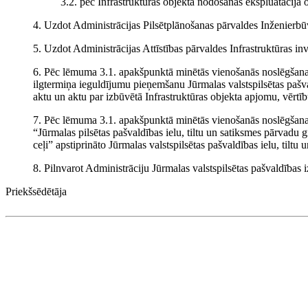
3.2. pēc Infrastruktūras objekta nodošanas ekspluatācijā o
4. Uzdot Administrācijas Pilsētplānošanas pārvaldes Inženierbūv
5. Uzdot Administrācijas Attīstības pārvaldes Infrastruktūras in
6. Pēc lēmuma 3.1. apakšpunktā minētās vienošanās noslēgšanas
ilgtermiņa ieguldījumu pieņemšanu Jūrmalas valstspilsētas pašv
aktu un aktu par izbūvētā Infrastruktūras objekta apjomu, vērtību
7. Pēc lēmuma 3.1. apakšpunktā minētās vienošanās noslēgšana
“Jūrmalas pilsētas pašvaldības ielu, tiltu un satiksmes pārvadu g
ceļi” apstiprināto Jūrmalas valstspilsētas pašvaldības ielu, tiltu
8. Pilnvarot Administrāciju Jūrmalas valstspilsētas pašvaldības
Priekšsēdētāja