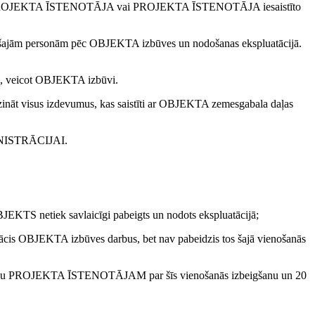
 ar PROJEKTA ĪSTENOTĀJA vai PROJEKTA ĪSTENOTĀJA iesaistīto
šajām personām pēc OBJEKTA izbūves un nodošanas ekspluatācijā.
s, veicot OBJEKTA izbūvi.
t visus izdevumus, kas saistīti ar OBJEKTA zemesgabala daļas
DMINISTRĀCIJAI.
TS netiek savlaicīgi pabeigts un nodots ekspluatācijā;
OBJEKTA izbūves darbus, bet nav pabeidzis tos šajā vienošanās
jumu PROJEKTA ĪSTENOTĀJAM par šīs vienošanās izbeigšanu un 20