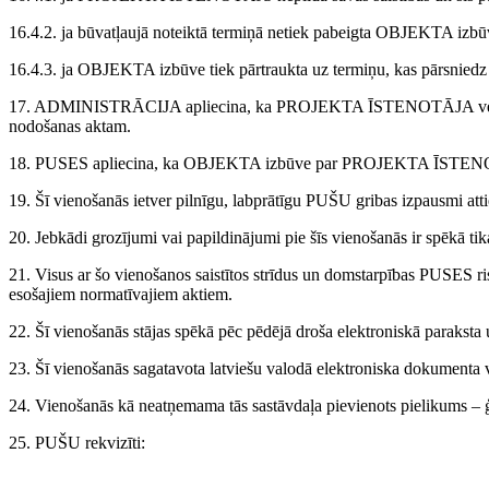
16.4.2. ja būvatļaujā noteiktā termiņā netiek pabeigta OBJEKTA 
16.4.3. ja OBJEKTA izbūve tiek pārtraukta uz termiņu, kas pārsniedz
17. ADMINISTRĀCIJA apliecina, ka PROJEKTA ĪSTENOTĀJA veiktie ieg
nodošanas aktam.
18. PUSES apliecina, ka OBJEKTA izbūve par PROJEKTA ĪSTENOTĀJA n
19. Šī vienošanās ietver pilnīgu, labprātīgu PUŠU gribas izpausmi at
20. Jebkādi grozījumi vai papildinājumi pie šīs vienošanās ir spēkā tik
21. Visus ar šo vienošanos saistītos strīdus un domstarpības PUSES ris
esošajiem normatīvajiem aktiem.
22. Šī vienošanās stājas spēkā pēc pēdējā droša elektroniskā paraksta 
23. Šī vienošanās sagatavota latviešu valodā elektroniska dokumenta ve
24. Vienošanās kā neatņemama tās sastāvdaļa pievienots pielikums – ģ
25. PUŠU rekvizīti: