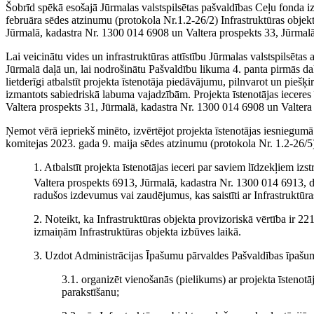
Šobrīd spēkā esošajā Jūrmalas valstspilsētas pašvaldības Ceļu fonda
februāra sēdes atzinumu (protokola Nr.1.2-26/2) Infrastruktūras objek
Jūrmalā, kadastra Nr. 1300 014 6908 un Valtera prospekts 33, Jūrmalā
Lai veicinātu vides un infrastruktūras attīstību Jūrmalas valstspilsētas
Jūrmalā daļā un, lai nodrošinātu Pašvaldību likuma 4. panta pirmās da
lietderīgi atbalstīt projekta īstenotāja piedāvājumu, pilnvarot un piešķ
izmantots sabiedriskā labuma vajadzībām. Projekta īstenotājas ieceres ī
Valtera prospekts 31, Jūrmalā, kadastra Nr. 1300 014 6908 un Valtera
Ņemot vērā iepriekš minēto, izvērtējot projekta īstenotājas iesniegu
komitejas 2023. gada 9. maija sēdes atzinumu (protokola Nr. 1.2-26/
1. Atbalstīt projekta īstenotājas ieceri par saviem līdzekļiem iz
Valtera prospekts 6913, Jūrmalā, kadastra Nr. 1300 014 6913, 
radušos izdevumus vai zaudējumus, kas saistīti ar Infrastruktūra
2. Noteikt, ka Infrastruktūras objekta provizoriskā vērtība ir 2
izmaiņām Infrastruktūras objekta izbūves laikā.
3. Uzdot Administrācijas Īpašumu pārvaldes Pašvaldības īpašu
3.1. organizēt vienošanās (pielikums) ar projekta īsteno
parakstīšanu;