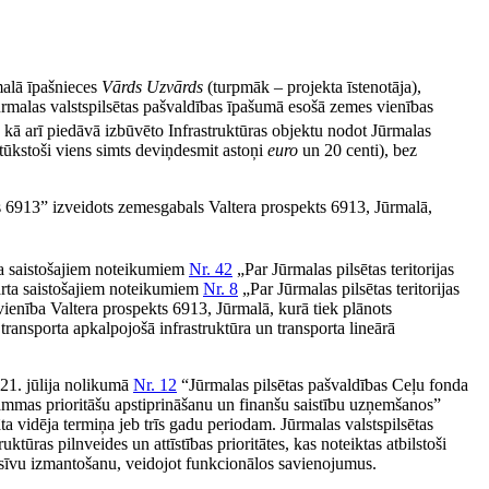
malā īpašnieces
Vārds Uzvārds
(turpmāk – projekta īstenotāja),
Jūrmalas valstspilsētas pašvaldības īpašumā esošā zemes vienības
, kā arī piedāvā izbūvēto Infrastruktūras objektu nodot Jūrmalas
tūkstoši viens simts deviņdesmit astoņi
euro
un 20 centi), bez
s 6913” izveidots zemesgabals Valtera prospekts 6913, Jūrmalā,
bra saistošajiem noteikumiem
Nr. 42
„Par Jūrmalas pilsētas teritorijas
arta saistošajiem noteikumiem
Nr. 8
„Par Jūrmalas pilsētas teritorijas
enība Valtera prospekts 6913, Jūrmalā, kurā tiek plānots
 transporta apkalpojošā infrastruktūra un transporta lineārā
 21. jūlija nolikumā
Nr. 12
“Jūrmalas pilsētas pašvaldības Ceļu fonda
ammas prioritāšu apstiprināšanu un finanšu saistību uzņemšanos”
ta vidēja termiņa jeb trīs gadu periodam. Jūrmalas valstspilsētas
tūras pilnveides un attīstības prioritātes, kas noteiktas atbilstoši
tensīvu izmantošanu, veidojot funkcionālos savienojumus.