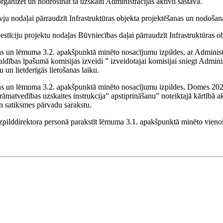
rganizēt un nodrošināt tā uzskaiti Administrācijas aktīvu sastāvā.
ju nodaļai pārraudzīt Infrastruktūras objekta projektēšanas un nodošan
vestīciju projektu nodaļas Būvniecības daļai pārraudzīt Infrastruktūras o
 un lēmuma 3.2. apakšpunktā minēto nosacījumu izpildes, ar Administr
aldības īpašumā komisijas izveidi ” izveidotajai komisijai sniegt Admi
 un lietderīgās lietošanas laiku.
s un lēmuma 3.2. apakšpunktā minēto nosacījumu izpildes, Domes 2020
rāmatvedības uzskaites instrukcija” apstiprināšanu” noteiktajā kārtībā akt
 un satiksmes pārvadu sarakstu.
 izpilddirektora personā parakstīt lēmuma 3.1. apakšpunktā minēto vieno