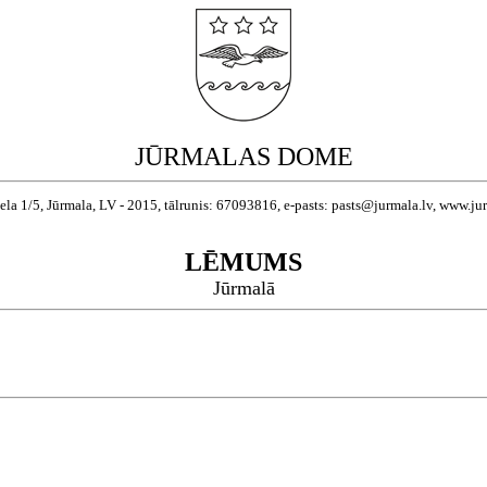
JŪRMALAS DOME
ela 1/5, Jūrmala, LV - 2015, tālrunis: 67093816, e-pasts: pasts@jurmala.lv, www.ju
LĒMUMS
Jūrmalā