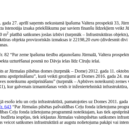
3. gada 27. aprīlī saņemts nekustamā īpašuma Valtera prospektā 33, Jūr
kta īstenotāja izsaka priekšlikumu par saviem finanšu līdzekļiem veikt 
2
90 m
platībā satiksmes joslas izbūvi (turpmāk – Infrastruktūras objekts)
ruktūras objekta provizoriskās izmaksas ir 22198,20
euro
(divdesmit divi 
anas.
r. 82 “Par zeme īpašuma tiesību atjaunošanu Jūrmalā, Valtera prospekt
pekta uzturēšanai posmā no Dāvja ielas līdz Cīruļu ielai.
rināts ar Jūrmalas pilsētas domes (turpmāk – Dome) 2012. gada 11. okto
kumu apstiprināšanu”, kurā veikti grozījumi ar Domes 2016. gada 24. m
ūves noteikumu apstiprināšanu” (turpmāk – Apbūves noteikumi) zemes vi
TR1), kur galvenais izmantošanas veids ir inženiertehniskā infrastruktūra,
rijā esošo ielu un ceļu infrastruktūrā, pamatojoties uz Domes 2011. gada
r. 643
“Par Jūrmalas pilsētas pašvaldības Ceļu fonda izlietojuma progr
valdības Ceļu fonda izlietojuma programmā noteiktajam, kas tiek apstiprinā
žeta iespējas, tiek iekļautas Jūrmalas valstspilsētas satiksmes infrastruk
umus veicot satiksmes infrastruktūrā ar augstu nolietojuma pakāpi vai in