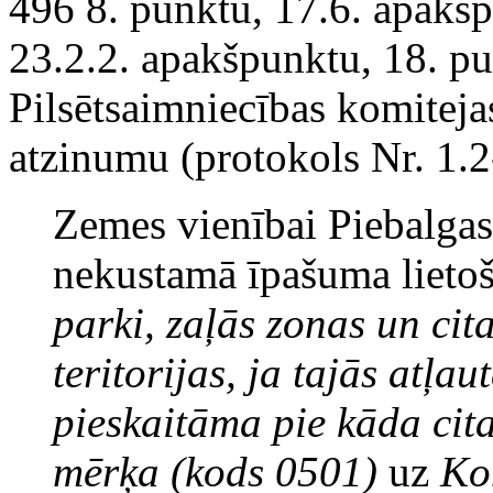
496 8. punktu, 17.6. apakš
23.2.2. apakšpunktu, 18. p
Pilsētsaimniecības komiteja
atzinumu (protokols Nr. 1.
Zemes vienībai Piebalgas 
nekustamā īpašuma lieto
parki, zaļās zonas un cit
teritorijas, ja tajās atļ
pieskaitāma pie kāda cita
mērķa (kods 0501)
uz
Ko