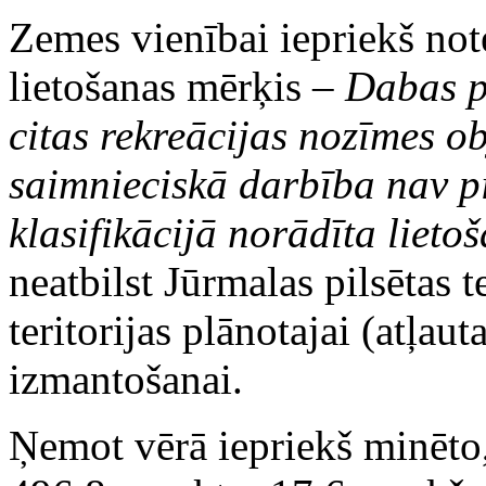
Zemes vienībai iepriekš not
lietošanas mērķis –
Dabas p
citas rekreācijas nozīmes obj
saimnieciskā darbība nav p
klasifikācijā norādīta liet
neatbilst Jūrmalas pilsētas t
teritorijas plānotajai (atļau
izmantošanai.
Ņemot vērā iepriekš minēto