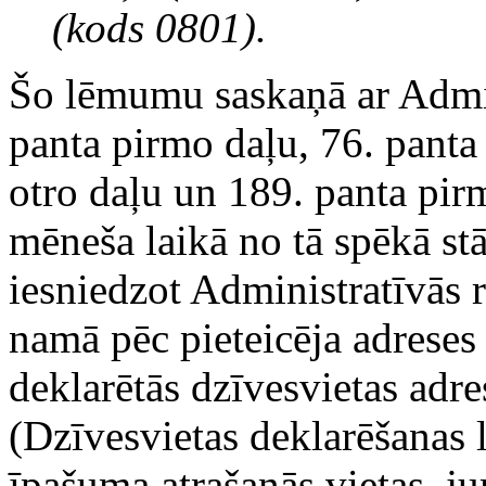
(kods 0801).
Šo lēmumu saskaņā ar Admin
panta pirmo daļu, 76. panta
otro daļu un 189. panta pir
mēneša laikā no tā spēkā st
iesniedzot Administratīvās ra
namā pēc pieteicēja adreses
deklarētās dzīvesvietas adre
(Dzīvesvietas deklarēšanas 
īpašuma atrašanās vietas, j