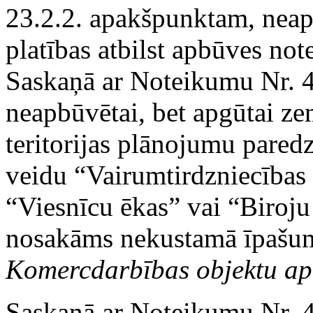
23.2.2. apakšpunktam, neap
platības atbilst apbūves no
Saskaņā ar Noteikumu Nr. 4
neapbūvētai, bet apgūtai ze
teritorijas plānojumu paredz
veidu “Vairumtirdzniecības
“Viesnīcu ēkas” vai “Biroj
nosakāms nekustamā īpašum
Komercdarbības objektu ap
Saskaņā ar Noteikumu Nr. 4