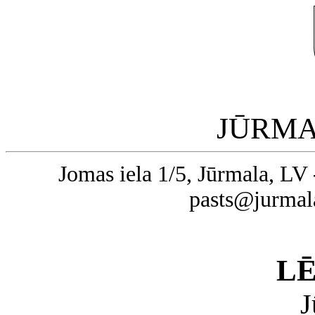
JŪRMA
Jomas iela 1/5, Jūrmala, LV 
pasts@jurmal
L
J