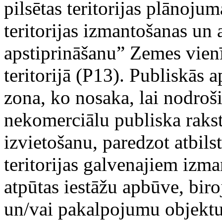
pilsētas teritorijas plānoju
teritorijas izmantošanas u
apstiprināšanu” Zemes vien
teritorijā (P13). Publiskās a
zona, ko nosaka, lai nodroš
nekomerciālu publiska rakst
izvietošanu, paredzot atbils
teritorijas galvenajiem izm
atpūtas iestāžu apbūve, biro
un/vai pakalpojumu objektu