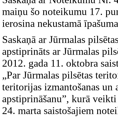
maiņu šo noteikumu 17. pu
ierosina nekustamā īpašuma
Saskaņā ar Jūrmalas pilsētas
apstiprināts ar Jūrmalas pi
2012. gada 11. oktobra sai
„Par Jūrmalas pilsētas terit
teritorijas izmantošanas u
apstiprināšanu”, kurā veikt
24. marta saistošajiem not