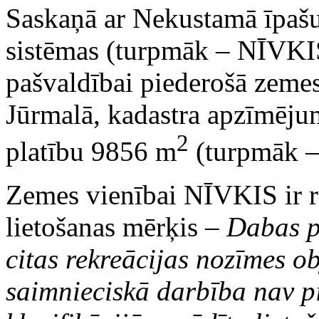
Saskaņā ar Nekustamā īpašu
sistēmas (turpmāk – NĪVKIS
pašvaldībai piederošā zemes
Jūrmalā, kadastra apzīmēju
2
platību 9856 m
(turpmāk –
Zemes vienībai NĪVKIS ir r
lietošanas mērķis –
Dabas p
citas rekreācijas nozīmes obj
saimnieciskā darbība nav p