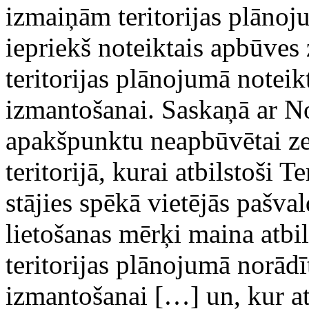
izmaiņām teritorijas plāno
iepriekš noteiktais apbūves 
teritorijas plānojumā noteikt
izmantošanai. Saskaņā ar N
apakšpunktu neapbūvētai ze
teritorijā, kurai atbilstoši 
stājies spēkā vietējās pašval
lietošanas mērķi maina atbil
teritorijas plānojumā norādīt
izmantošanai […] un, kur a