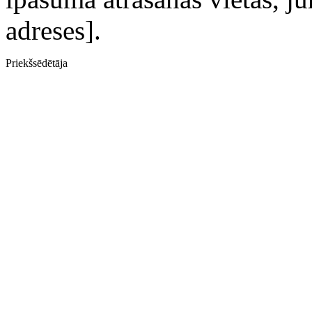
adreses].
Priekšsēdētāja