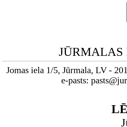
JŪRMALAS 
Jomas iela 1/5, Jūrmala, LV - 20
e-pasts: pasts@ju
L
J