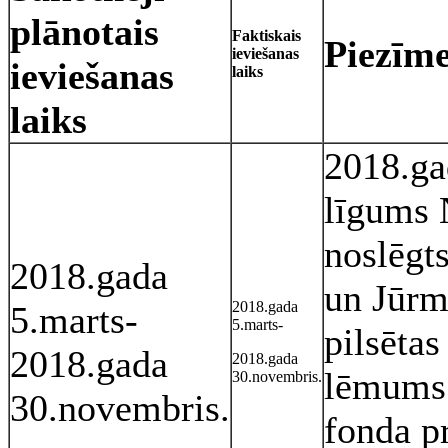
plānotais
Faktiskais
Piezīme
ieviešanas
ieviešanas
laiks
laiks
2018.ga
līgums
noslēgts
2018.gada
un Jūrm
2018.gada
5.marts-
5.marts-
pilsēta
2018.gada
2018.gada
lēmum
30.novembris.
30.novembris.
fonda p