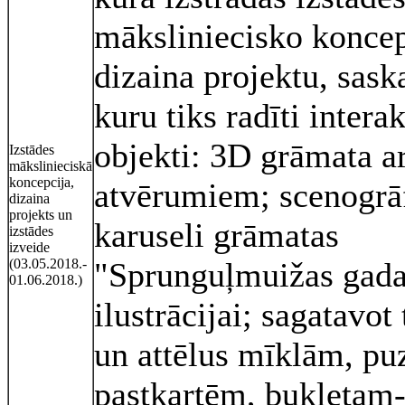
māksliniecisko koncep
dizaina projektu, sask
kuru tiks radīti interak
objekti: 3D grāmata a
Izstādes
mākslinieciskā
koncepcija,
atvērumiem; scenogrāf
dizaina
projekts un
karuseli grāmatas
izstādes
izveide
(03.05.2018.-
"Sprunguļmuižas gada
01.06.2018.)
ilustrācijai; sagatavot
un attēlus mīklām, pu
pastkartēm, bukletam-