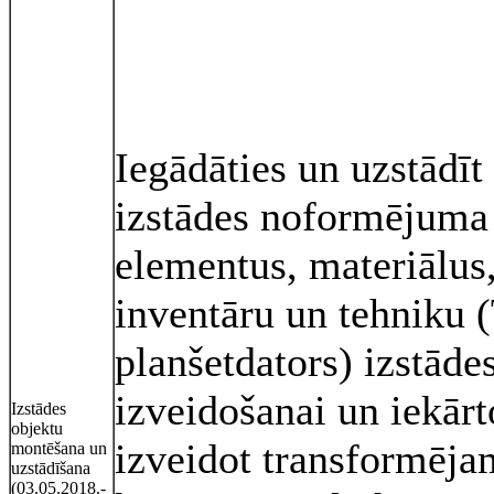
Iegādāties un uzstādīt
izstādes noformējuma
elementus, materiālus
inventāru un tehniku 
planšetdators) izstāde
izveidošanai un iekārt
Izstādes
objektu
izveidot transformēja
montēšana un
uzstādīšana
(03.05.2018.-