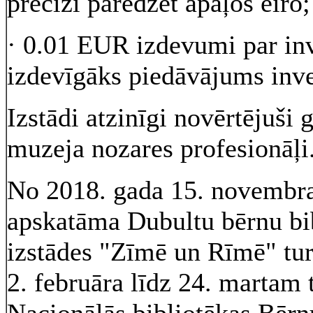
precīzi paredzēt apaļos eiro;
· 0.01 EUR izdevumi par inv
izdevīgāks piedāvājums inve
Izstādi atzinīgi novērtējuši
muzeja nozares profesionāļi
No 2018. gada 15. novembra 
apskatāma Dubultu bērnu bibl
izstādes "Zīmē un Rīmē" tu
2. februāra līdz 24. martam 