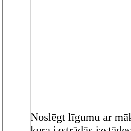
Noslēgt līgumu ar māk
kura izstrādās izstāde