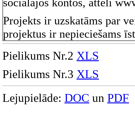
sociālajos kontos, attēli ww
Projekts ir uzskatāms par ve
projektus ir nepieciešams īs
Pielikums Nr.2
XLS
Pielikums Nr.3
XLS
Lejupielāde:
DOC
un
PDF