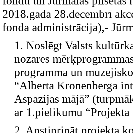
fondu un Jūrmalas pilsētas m
2018.gada 28.decembrī akcep
fonda administrācija),- Jūr
1. Noslēgt Valsts kultūr
nozares mērķprogrammas 
programma un muzejisko 
“Alberta Kronenberga int
Aspazijas mājā” (turpmāk
ar 1.pielikumu “Projekta
2. Apstiprināt projekta k