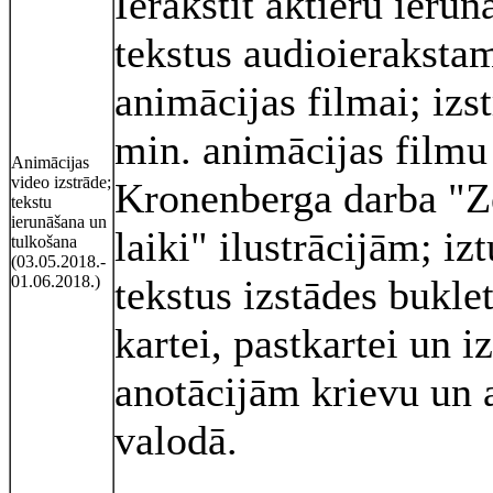
Ierakstīt aktieru ierun
tekstus audioieraksta
animācijas filmai; izs
min. animācijas filmu
Animācijas
video izstrāde;
Kronenberga darba "Z
tekstu
ierunāšana un
laiki" ilustrācijām; iz
tulkošana
(03.05.2018.-
01.06.2018.)
tekstus izstādes bukle
kartei, pastkartei un i
anotācijām krievu un 
valodā.