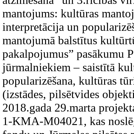
mantojums: kultūras manto
interpretācija un populariz
mantojumā balstītus kultūr
pakalpojumus” pasākumu P3
jūrmalniekiem – saistītā ku
popularizēšana, kultūras tū
(izstādes, pilsētvides objek
2018.gada 29.marta projekt
1-KMA-M04021, kas noslēgts