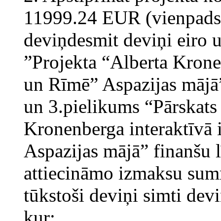
11999.24 EUR (vienpadsmi
deviņdesmit deviņi eiro u
”Projekta “Alberta Krone
un Rīmē” Aspazijas mājā
un 3.pielikums “Pārskats 
Kronenberga interaktīvā
Aspazijas mājā” finanšu l
attiecināmo izmaksu su
tūkstoši deviņi simti dev
kur: