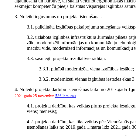
atjaunošanā un pārbūvē, tai skaitā veicinot ergonomiskas mācību
sekmējot kompetenču pieejā balstītas vispārējās izglītības satur
3. Noteikt ieguvumus no projekta īstenošanas:
3.1. palielināta izglītības pakalpojumu sniegšanas veiktsp
3.2. uzlabota izglītības infrastruktūra Jūrmalas pilsētā (
zāle, modernizēti informācijas un komunikāciju tehnoloģi
mācību vide, modernizēti informācijas un komunikāciju te
3.3. sasniegti projekta rezultatīvie rādītāji:
3.3.1. pilnībā modernizēta viena izglītības iestāde;
3.3.2. modernizēti vienas izglītības iestādes ēkas 3 
4. Noteikt projekta darbību īstenošanas laiku no 2017.gada 1.jūn
2021.gada 25.novembra
536.lēmumu
4.1. projekta darbību, kas veiktas pirms projekta iesnieg
viens) mēnesis);
4.2. projekta darbību, kas tiks veiktas pēc Vienošanās p
īstenošanas laiks no 2019.gada 1.marta līdz 2021.gada 30