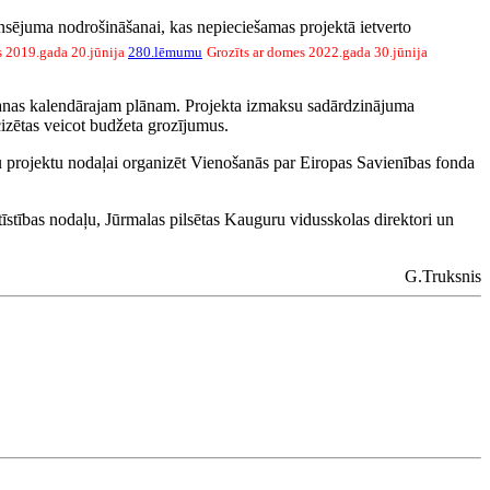
ansējuma nodrošināšanai, kas nepieciešamas projektā ietverto
s 2019.gada 20.jūnija
280.lēmumu
Grozīts ar domes 2022.gada 30.jūnija
iešanas kalendārajam plānam. Projekta izmaksu sadārdzinājuma
izētas veicot budžeta grozījumus.
ju projektu nodaļai organizēt Vienošanās par Eiropas Savienības fonda
attīstības nodaļu, Jūrmalas pilsētas Kauguru vidusskolas direktori un
G.Truksnis