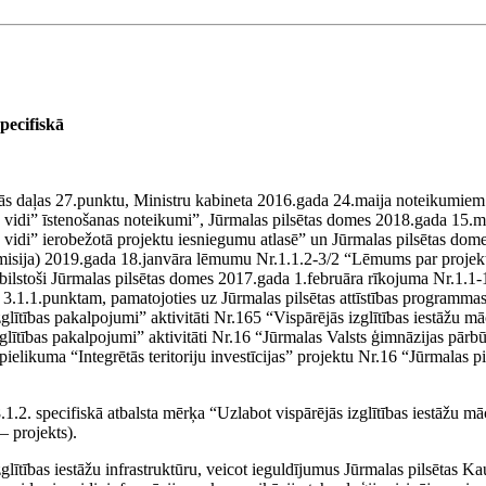
pecifiskā
ās daļas 27.punktu, Ministru kabineta 2016.gada 24.maija noteikumie
ību vidi” īstenošanas noteikumi”, Jūrmalas pilsētas domes 2018.gada 15
u vidi” ierobežotā projektu iesniegumu atlasē” un Jūrmalas pilsētas domes
isija) 2019.gada 18.janvāra lēmumu Nr.1.1.2-3/2 “Lēmums par projekta i
atbilstoši Jūrmalas pilsētas domes 2017.gada 1.februāra rīkojuma Nr.1.1
” 3.1.1.punktam, pamatojoties uz Jūrmalas pilsētas attīstības programmas
zglītības pakalpojumi” aktivitāti Nr.165 “Vispārējās izglītības iestāžu m
glītības pakalpojumi” aktivitāti Nr.16 “Jūrmalas Valsts ģimnāzijas pārb
likuma “Integrētās teritoriju investīcijas” projektu Nr.16 “Jūrmalas pils
. specifiskā atbalsta mērķa “Uzlabot vispārējās izglītības iestāžu mācī
– projekts).
 izglītības iestāžu infrastruktūru, veicot ieguldījumus Jūrmalas pilsētas