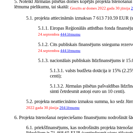
5. Noteikt Jūrmalas pilsētas domes kopējās projekta īstenošanai
lēmuma pielikumu, tai skaitā:
Grozīts ar domes 2022.gada 30.jūnija
2
5.1. projekta attiecināmās izmaksas 7 613 710.59 EUR (sept
5.1.1. Eiropas Reģionālās attīstības fonda finansē
24.septembra
444.lēmumu
5.1.2. Cits publiskais finansējums snieguma rezerv
24.septembra
444.lēmumu
5.1.3. nacionālais publiskais līdzfinansējums ir 15
5.1.3.1. valsts budžeta dotācija ir 15% (2.2
centi);
5.1.3.2. Jūrmalas pilsētas pašvaldības līdz
simti četrdesmit astoņi euro un 10 centi).
5.2. projekta neattiecināmo izmaksu summa, ko sedz Jūrmal
2022.gada 30.jūnija
264.lēmumu
6. Projekta īstenošanai nepieciešamo finansējumu nodrošināt šā
6.1. priekšfinansējums, kas nodrošināts projekta īstenoš
līdzekļiem ir 71 468.65 EUR (septiņdesmit viens tūkstotis č