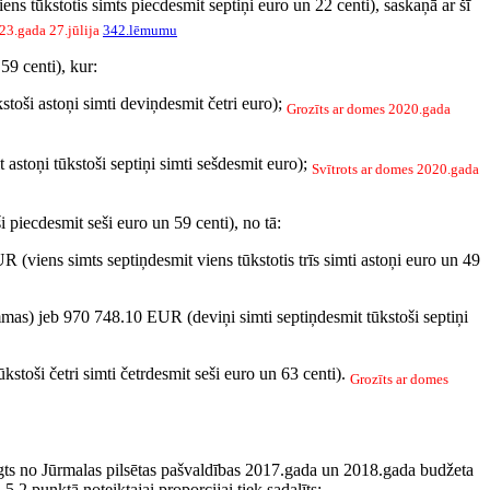
s tūkstotis simts piecdesmit septiņi euro un 22 centi), saskaņā ar šī
23.gada 27.jūlija
342.lēmumu
59 centi), kur:
toši astoņi simti deviņdesmit četri euro);
Grozīts ar domes 2020.gada
astoņi tūkstoši septiņi simti sešdesmit euro);
Svītrots ar domes 2020.gada
 piecdesmit seši euro un 59 centi), no tā:
(viens simts septiņdesmit viens tūkstotis trīs simti astoņi euro un 49
mas) jeb 970 748.10 EUR (deviņi simti septiņdesmit tūkstoši septiņi
stoši četri simti četrdesmit seši euro un 63 centi).
Grozīts ar domes
segts no Jūrmalas pilsētas pašvaldības 2017.gada un 2018.gada budžeta
5.2.punktā noteiktajai proporcijai tiek sadalīts: