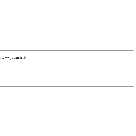
v, www.jurmala.lv