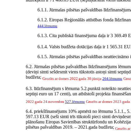
6.1.1. Jūrmalas pilsētas pašvaldības līdzfinansējum
6.1.2. Eiropas Reģionālās attīstības fonda līdzfina
444.lēmumu
6.1.3. Cita publiskā finansējuma daļa ir 3 369.49 EU
6.1.4. Valsts budžeta dotācijas daļa ir 1 565.31 EUR
6.1.5. Jūrmalas pilsētas pašvaldības neattiecināmo 
6.2. Jūrmalas pilsētas pašvaldības līdzfinansējums lēmu
(deviņi simti sešdesmit viens tūkstotis astoņi simti septi
budžeta;
Grozīts ar domes 2022.gada 30.jūnija
264.lēmumu
Groz
6.3. līdzfinansējum s lēmuma 5.2.punktā noteikto neattie
septiņi euro un 17 centi), un atbilstoši projekta finansē
2022.gada 24.novembra
527.lēmumu
Grozīts ar domes 2023.gada
6.4. priekšfinansējums 10% apmērā no lēmuma 5.1.1., 5.1
597.13 EUR (seši simti trīs tūkstoši pieci simti deviņdes
plānošanu Eiropas Savienības struktūrfondu un Kohēzija
pilsētas pašvaldības 2019. – 2021.gada budžeta;
Grozīts a