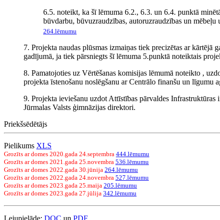
6.5. noteikt, ka šī lēmuma 6.2., 6.3. un 6.4. punktā minē
būvdarbu, būvuzraudzības, autoruzraudzības un mēbeļu un
264.lēmumu
7. Projekta naudas plūsmas izmaiņas tiek precizētas ar kārtējā
gadījumā, ja tiek pārsniegts šī lēmuma 5.punktā noteiktais pro
8. Pamatojoties uz Vērtēšanas komisijas lēmumā noteikto , uzdot
projekta īstenošanu noslēgšanu ar Centrālo finanšu un līgumu a
9. Projekta ieviešanu uzdot Attīstības pārvaldes Infrastruktūras 
Jūrmalas Valsts ģimnāzijas direktori.
Priekšsēdētājs
Pielikums
XLS
Grozīts ar domes 2020.gada 24.septembra
444.lēmumu
Grozīts ar domes 2021.gada 25.novembra
536.lēmumu
Grozīts ar domes 2022.gada 30.jūnija
264.lēmumu
Grozīts ar domes 2022.gada 24.novembra
527.lēmumu
Grozīts ar domes 2023.gada 25.maija
205.lēmumu
Grozīts ar domes 2023.gada 27.jūlija
342.lēmumu
Lejupielāde:
DOC
un
PDF