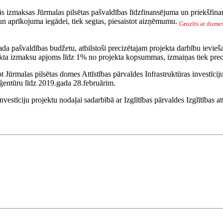
tās izmaksas Jūrmalas pilsētas pašvaldības līdzfinansējuma un priekšfin
 aprīkojuma iegādei, tiek segtas, piesaistot aizņēmumu.
Grozīts ar dome
 gada pašvaldības budžetu, atbilstoši precizētajam projekta darbību iev
jekta izmaksu apjoms līdz 1% no projekta kopsummas, izmaiņas tiek prec
 Jūrmalas pilsētas domes Attīstības pārvaldes Infrastruktūras investīci
ģentūru līdz 2019.gada 28.februārim.
investīciju projektu nodaļai sadarbībā ar Izglītības pārvaldes Izglītības 