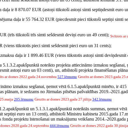
a daļa ir 8 870.07 EUR (astoņi tūkstoši astoņi simti septiņdesmit euro un
nsējuma daļa ir 55 764.32 EUR (piecdesmit pieci tūkstoši septiņi simti s
R (trīs tūkstoši trīs simti sešdesmit deviņi euro un 49 centi);
Svītrots a
 (viens tūkstotis pieci simti sešdesmit pieci euro un 31 cents);
izmaksu daļa ir 1 899.46 EUR (viens tūkstotis astoņi simti deviņdesmit 
ma 5.1.3.2.apakšpunktā noteikto projekta attiecināmo izmaksu segšana
ņdesmit astoņi euro un 03 centi), un, atbilstoši projekta finansēšanas pl
īts ar domes 2022.gada 24.novembra
527.lēmumu
Grozīts ar domes 2023.gada 25.
cināmo izmaksu segšanai, ņemot vērā 6.1.5.apakšpunktā minēto, ir 415 5
šanas plānam, ir sedzams no Jūrmalas pilsētas pašvaldības 2019.-2021.ga
 25.maija
205.lēmumu
Grozīts ar domes 2023.gada 27.jūlija
342.lēmumu
.2.apakšpunktā un 5.1.3.1.apakšpunktā noteiktās summas, ņemot vērā 6
mit septiņi euro un 13 centi), atbilstoši Ministru kabineta 2015.gada 1
s fonda projektu īstenošanai un maksājumu veikšanu 2014.-2020.gada p
r domes 2020.gada 24.septembra
444.lēmumu
Grozīts ar domes 2022.gada 30.jūnij