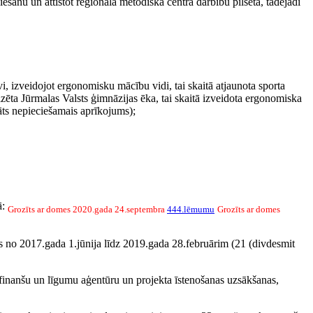
šanu un attīstot reģionālā metodiskā centra darbību pilsētā, tādejādi
vi, izveidojot ergonomisku mācību vidi, tai skaitā atjaunota sporta
ēta Jūrmalas Valsts ģimnāzijas ēka, tai skaitā izveidota ergonomiska
āts nepieciešamais aprīkojums);
ā:
Grozīts ar domes 2020.gada 24.septembra
444.lēmumu
Grozīts ar domes
ks no 2017.gada 1.jūnija līdz 2019.gada 28.februārim (21 (divdesmit
 finanšu un līgumu aģentūru un projekta īstenošanas uzsākšanas,