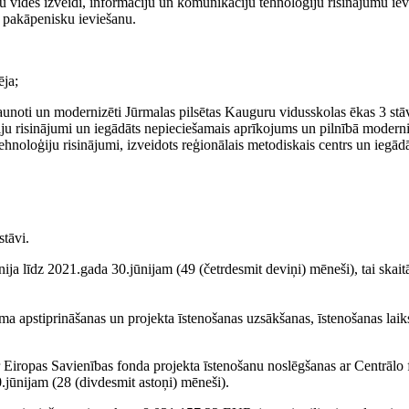
 vides izveidi, informāciju un komunikāciju tehnoloģiju risinājumu ievie
a pakāpenisku ieviešanu.
ēja;
atjaunoti un modernizēti Jūrmalas pilsētas Kauguru vidusskolas ēkas 3 stā
ju risinājumi un iegādāts nepieciešamais aprīkojums un pilnībā moderniz
hnoloģiju risinājumi, izveidots reģionālais metodiskais centrs un iegād
stāvi.
ija līdz 2021.gada 30.jūnijam (49 (četrdesmit deviņi) mēneši), tai skait
uma apstiprināšanas un projekta īstenošanas uzsākšanas, īstenošanas lai
ar Eiropas Savienības fonda projekta īstenošanu noslēgšanas ar Centrālo
.jūnijam (28 (divdesmit astoņi) mēneši).