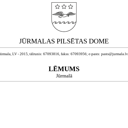
JŪRMALAS PILSĒTAS DOME
Jūrmala, LV - 2015, tālrunis: 67093816, fakss: 67093956; e-pasts: pasts@jurmala.l
LĒMUMS
Jūrmalā