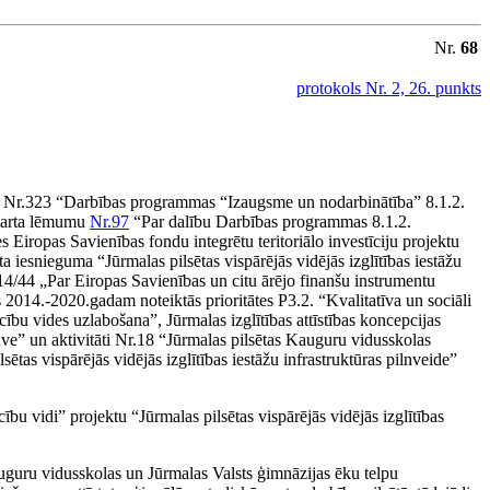
Nr.
68
protokols Nr. 2, 26. punkts
m Nr.323 “Darbības programmas “Izaugsme un nodarbinātība” 8.1.2.
.marta lēmumu
Nr.97
“Par dalību Darbības programmas 8.1.2.
 Eiropas Savienības fondu integrētu teritoriālo investīciju projektu
esnieguma “Jūrmalas pilsētas vispārējās vidējās izglītības iestāžu
-14/44 „Par Eiropas Savienības un citu ārējo finanšu instrumentu
 2014.-2020.gadam noteiktās prioritātes P3.2. “Kvalitatīva un sociāli
ācību vides uzlabošana”, Jūrmalas izglītības attīstības koncepcijas
ūve” un aktivitāti Nr.18 “Jūrmalas pilsētas Kauguru vidusskolas
ētas vispārējās vidējās izglītības iestāžu infrastruktūras pilnveide”
bu vidi” projektu “Jūrmalas pilsētas vispārējās vidējās izglītības
 Kauguru vidusskolas un Jūrmalas Valsts ģimnāzijas ēku telpu