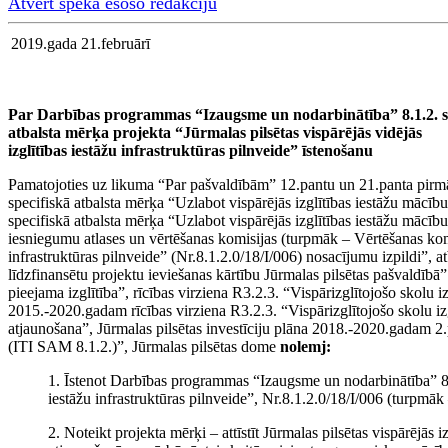
Atvērt spēkā esošo redakciju
2019.gada 21.februārī
Par Darbības programmas “Izaugsme un nodarbinātība” 8.1.2. s
atbalsta mērķa projekta “Jūrmalas pilsētas vispārējās vidējās
izglītības iestāžu infrastruktūras pilnveide” īstenošanu
Pamatojoties uz likuma “Par pašvaldībām” 12.pantu un 21.panta pirm
specifiskā atbalsta mērķa “Uzlabot vispārējās izglītības iestāžu māc
specifiskā atbalsta mērķa “Uzlabot vispārējās izglītības iestāžu mācīb
iesniegumu atlases un vērtēšanas komisijas (turpmāk – Vērtēšanas kom
infrastruktūras pilnveide” (Nr.8.1.2.0/18/I/006) nosacījumu izpildi”, 
līdzfinansētu projektu ieviešanas kārtību Jūrmalas pilsētas pašvaldībā
pieejama izglītība”, rīcības virziena R3.2.3. “Vispārizglītojošo skolu i
2015.-2020.gadam rīcības virziena R3.2.3. “Vispārizglītojošo skolu iz
atjaunošana”, Jūrmalas pilsētas investīciju plāna 2018.-2020.gadam 2.pie
(ITI SAM 8.1.2.)”, Jūrmalas pilsētas dome
nolemj:
1. Īstenot Darbības programmas “Izaugsme un nodarbinātība” 8.1.2
iestāžu infrastruktūras pilnveide”, Nr.8.1.2.0/18/I/006 (turpmāk 
2. Noteikt projekta mērķi – attīstīt Jūrmalas pilsētas vispārējās