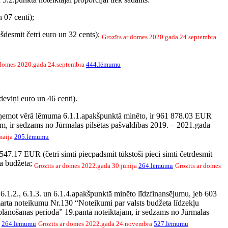
 07 centi);
ešdesmit četri euro un 32 cents);
Grozīts ar domes 2020.gada 24.septembra
r domes 2020.gada 24.septembra
444.lēmumu
deviņi euro un 46 centi).
i, ņemot vērā lēmuma 6.1.1.apakšpunktā minēto, ir 961 878.03 EUR
ānam, ir sedzams no Jūrmalas pilsētas pašvaldības 2019. – 2021.gada
maija
205.lēmumu
47.17 EUR (četri simti piecpadsmit tūkstoši pieci simti četrdesmit
da budžeta;
Grozīts ar domes 2022.gada 30.jūnija
264.lēmumu
Grozīts ar domes
.1.2., 6.1.3. un 6.1.4.apakšpunktā minēto līdzfinansējumu, jeb 603
7.marta noteikumu Nr.130 “Noteikumi par valsts budžeta līdzekļu
lānošanas periodā” 19.pantā noteiktajam, ir sedzams no Jūrmalas
a
264.lēmumu
Grozīts ar domes 2022.gada 24.novembra
527.lēmumu