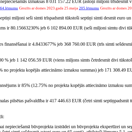
 nepieciešamās izmaksas 8 031 157.22 EUR (astoņi miljoni trīsdesmit vien
64.lēmumu
Grozīts ar domes 2023.gada 25.maija
205.lēmumu
Grozīts ar domes 20
iņi miljoni seši simti trīspadsmit tūkstoši septiņi simti desmit euro un 
jums ir 80.15663230% jeb 6 102 894.00 EUR (seši miljoni simtu divi tūks
es finansēšanai ir 4.8433677% jeb 368 760.00 EUR (trīs simti sešdesmit 
.00 % jeb 1 142 056.59 EUR (viens miljons simts četrdesmit divi tūkstoši
5% no projekta kopējās attiecināmo izmaksu summas) jeb 171 308.49 EUR 
finansējums ir 85% (12.75% no projekta kopējās attiecināmo izmaksu sum
as pilsētas pašvaldība ir 417 446.63 EUR (četri simti septiņpadsmit tūk
di:
anai nepieciešamā būvprojekta izstrādei un būvprojekta ekspertīzei un 
etri simti sešdesmit astoņi euro un 65 centi), atbilstoši lēmuma 5.1. un 