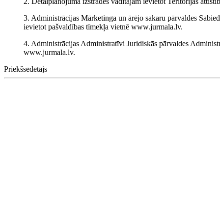
2. Detālplānojuma izstrādes vadītājam ievietot Teritorijas attī
3. Administrācijas Mārketinga un ārējo sakaru pārvaldes Sabi
ievietot pašvaldības tīmekļa vietnē www.jurmala.lv.
4. Administrācijas Administratīvi Juridiskās pārvaldes Administ
www.jurmala.lv.
Priekšsēdētājs