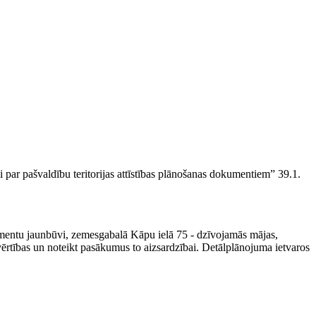
ar pašvaldību teritorijas attīstības plānošanas dokumentiem” 39.1.
mentu jaunbūvi, zemesgabalā Kāpu ielā 75 - dzīvojamās mājas,
vērtības un noteikt pasākumus to aizsardzībai. Detālplānojuma ietvaros