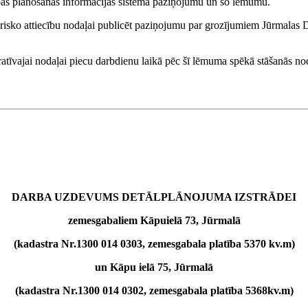
stības plānošanas informācijas sistēmā paziņojumu un šo lēmumu.
edrisko attiecību nodaļai publicēt paziņojumu par grozījumiem Jūrma
ratīvajai nodaļai piecu darbdienu laikā pēc šī lēmuma spēkā stāšanās n
DARBA UZDEVUMS DETĀLPLĀNOJUMA IZSTRĀDEI
zemesgabaliem Kāpuielā 73, Jūrmalā
(kadastra Nr.1300 014 0303, zemesgabala platība 5370 kv.m)
un Kāpu ielā 75, Jūrmalā
(kadastra Nr.1300 014 0302, zemesgabala platība 5368kv.m)