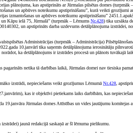
torijas plānojuma, kas apstiprināts ar Jūrmalas pilsētas domes (turpm
izmantošanas un apbūves noteikumu apstiprināšanu”, kurā veikti grozīju
teritorijas izmantošanas un apbūves noteikumu apstiprināšanu” 2451.1.
73 un Kāpu ielā 75, Jūrmalā” (turpmāk – Lēmums
Nr.428
) tika uzsākta 
140302, un apstiprināts darba uzdevums detālplānojuma izstrādei, nosak
alstspilsētas Administrācijas (turpmāk – Administrācija) Pilsētplānoša
022.gada 10.janvārī tika saņemts detālplānojuma ierosinātāju pilnvarotā
norādot, ka detālplānojums ir izstrādes procesā un plānots tuvākajā lai
tas pagarināts netika tā darbības laikā, Jūrmalas domei nav tiesiska p
pmāko izstrādi, nepieciešams veikt grozījumus Lēmumā
Nr.428
, apstip
.janvārim), kas ir objektīvi pietiekams laiks darbībām, kas nepiecieša
a 19.janvāra Jūrmalas domes Attīstības un vides jautājumu komitejas 
izstrādei) jaunā redakcijā saskaņā ar šī lēmuma pielikumu.