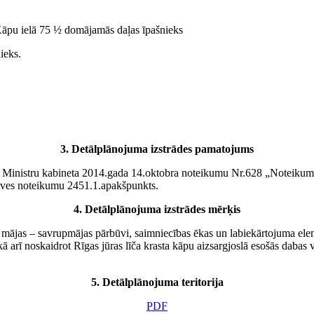
Kāpu ielā 75 ½ domājamās daļas īpašnieks
ieks.
3.
Detālplānojuma izstrādes pamatojums
 Ministru kabineta 2014.gada 14.oktobra noteikumu Nr.628 „Noteikumi p
būves noteikumu 2451.1.apakšpunkts.
4.
Detālplānojuma izstrādes mērķis
 mājas – savrupmājas pārbūvi, saimniecības ēkas un labiekārtojuma ele
ā arī noskaidrot Rīgas jūras līča krasta kāpu aizsargjoslā esošās dabas 
5.
Detālplānojuma teritorija
PDF