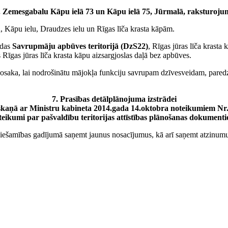
.
Zemesgabalu Kāpu ielā 73 un Kāpu ielā 75, Jūrmalā, raksturoju
lu, Kāpu ielu, Draudzes ielu un Rīgas līča krasta kāpām.
odas
Savrupmāju apbūves teritorijā (DzS22)
, Rīgas jūras līča krasta
as Rīgas jūras līča krasta kāpu aizsargjoslas daļā bez apbūves.
nosaka, lai nodrošinātu mājokļa funkciju savrupam dzīvesveidam, paredzo
7.
Prasības detālplānojuma izstrādei
skaņā ar Ministru kabineta 2014.gada 14.oktobra noteikumiem Nr
eikumi par pašvaldību teritorijas attīstības plānošanas dokument
ciešamības gadījumā saņemt jaunus nosacījumus, kā arī saņemt atzinumus