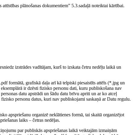
 attīstības plānošanas dokumentiem” 5.3.sadaļā noteiktai kārtībai.
niedz izstrādes vadītājam, kurš to izskata četru nedēļu laikā un
 formātā, grafiskā daļa arī kā telpiski piesaistīts attēls (*.jpg un
ksemplārā ir dzēsti fizisko personu dati, kuru publiskošana nav
ersonas datu apstrādi un šādu datu brīvu apriti un ar ko atceļ
t fizisko personu datus, kuri nav publiskojami saskaņā ar Datu regulu.
sko apspriešanu organizē neklātienes formā, tai skaitā organizējot
priešanas laiks – četras nedēļas.
ziņojumu par publiskās apspriešanas laikā veiktajām izmaiņām