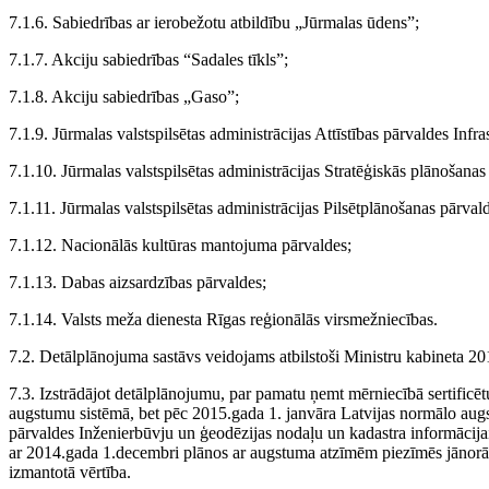
7.1.6. Sabiedrības ar ierobežotu atbildību „Jūrmalas ūdens”;
7.1.7. Akciju sabiedrības “Sadales tīkls”;
7.1.8. Akciju sabiedrības „Gaso”;
7.1.9. Jūrmalas valstspilsētas administrācijas Attīstības pārvaldes Infr
7.1.10. Jūrmalas valstspilsētas administrācijas Stratēģiskās plānošanas
7.1.11. Jūrmalas valstspilsētas administrācijas Pilsētplānošanas pārv
7.1.12. Nacionālās kultūras mantojuma pārvaldes;
7.1.13. Dabas aizsardzības pārvaldes;
7.1.14. Valsts meža dienesta Rīgas reģionālās virsmežniecības.
7.2. Detālplānojuma sastāvs veidojams atbilstoši Ministru kabineta 2
7.3. Izstrādājot detālplānojumu, par pamatu ņemt mērniecībā sertificē
augstumu sistēmā, bet pēc 2015.gada 1. janvāra Latvijas normālo augs
pārvaldes Inženierbūvju un ģeodēzijas nodaļu un kadastra informācijai
ar 2014.gada 1.decembri plānos ar augstuma atzīmēm piezīmēs jānorād
izmantotā vērtība.