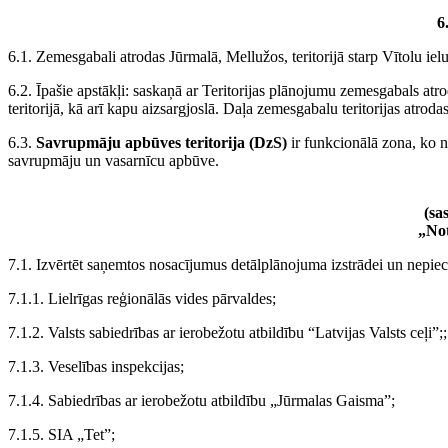
6
6.1. Zemesgabali atrodas Jūrmalā, Mellužos, teritorijā starp Vītolu ie
6.2. Īpašie apstākļi: saskaņā ar Teritorijas plānojumu zemesgabals atr
teritorijā, kā arī kapu aizsargjoslā. Daļa zemesgabalu teritorijas atrod
6.3.
Savrupmāju apbūves teritorija (DzS)
ir funkcionālā zona, ko 
savrupmāju un vasarnīcu apbūve.
(sa
„Not
7.1. Izvērtēt saņemtos nosacījumus detālplānojuma izstrādei un nepie
7.1.1. Lielrīgas reģionālās vides pārvaldes;
7.1.2. Valsts sabiedrības ar ierobežotu atbildību “Latvijas Valsts ceļi”;;
7.1.3. Veselības inspekcijas;
7.1.4. Sabiedrības ar ierobežotu atbildību „Jūrmalas Gaisma”;
7.1.5. SIA „Tet”;