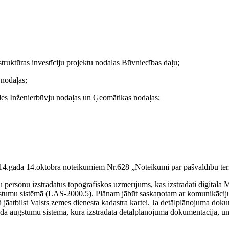
astruktūras investīciju projektu nodaļas Būvniecības daļu;
 nodaļas;
aldes Inženierbūvju nodaļas un Ģeomātikas nodaļas;
014.gada 14.oktobra noteikumiem Nr.628 „Noteikumi par pašvaldību terit
tu personu izstrādātus topogrāfiskos uzmērījums, kas izstrādāti digitālā
tumu sistēmā (LAS-2000.5). Plānam jābūt saskaņotam ar komunikāciju tu
 jāatbilst Valsts zemes dienesta kadastra kartei. Ja detālplānojuma dok
a augstumu sistēma, kurā izstrādāta detālplānojuma dokumentācija, un 