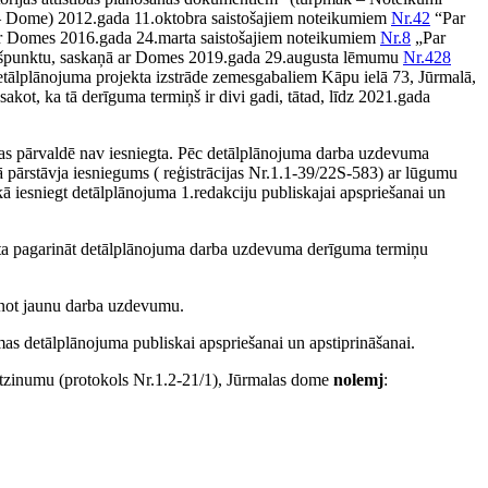
āk – Dome) 2012.gada 11.oktobra saistošajiem noteikumiem
Nr.42
“Par
mi ar Domes 2016.gada 24.marta saistošajiem noteikumiem
Nr.8
„Par
apakšpunktu, saskaņā ar Domes 2019.gada 29.augusta lēmumu
Nr.428
detālplānojuma projekta izstrāde zemesgabaliem Kāpu ielā 73, Jūrmalā,
ot, ka tā derīguma termiņš ir divi gadi, tātad, līdz 2021.gada
nas pārvaldē nav iesniegta. Pēc detālplānojuma darba uzdevuma
 pārstāvja iesniegums ( reģistrācijas Nr.1.1-39/22S-583) ar lūgumu
kā iesniegt detālplānojuma 1.redakciju publiskajai apspriešanai un
amata pagarināt detālplānojuma darba uzdevuma derīguma termiņu
rinot jaunu darba uzdevumu.
mas detālplānojuma publiskai apspriešanai un apstiprināšanai.
atzinumu (protokols Nr.1.2-21/1), Jūrmalas dome
nolemj
: