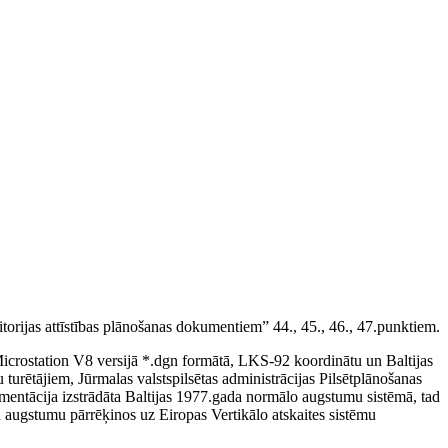
orijas attīstības plānošanas dokumentiem” 44., 45., 46., 47.punktiem.
 Microstation V8 versijā *.dgn formātā, LKS-92 koordinātu un Baltijas
rētājiem, Jūrmalas valstspilsētas administrācijas Pilsētplānošanas
umentācija izstrādāta Baltijas 1977.gada normālo augstumu sistēmā, tad
augstumu pārrēķinos uz Eiropas Vertikālo atskaites sistēmu