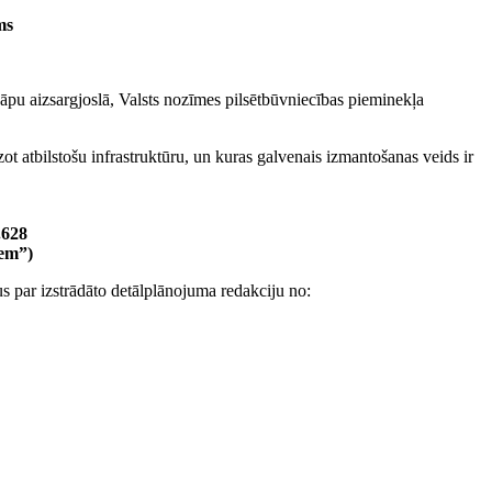
ms
 kāpu aizsargjoslā, Valsts nozīmes pilsētbūvniecības pieminekļa
t atbilstošu infrastruktūru, un kuras galvenais izmantošanas veids ir
.628
iem”)
 par izstrādāto detālplānojuma redakciju no: