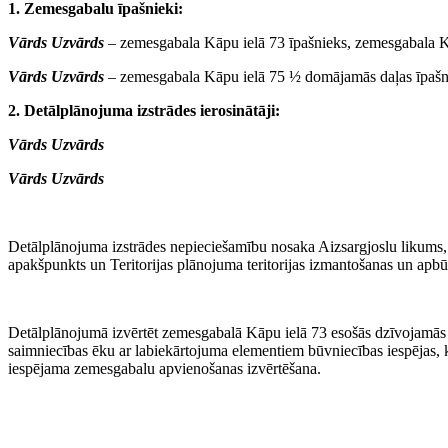
1.
Zemesgabalu īpašnieki:
Vārds Uzvārds
– zemesgabala Kāpu ielā 73 īpašnieks, zemesgabala 
Vārds Uzvārds
– zemesgabala Kāpu ielā 75 ½ domājamās daļas īpašn
2.
Detālplānojuma izstrādes ierosinātāji:
Vārds Uzvārds
Vārds Uzvārds
Detālplānojuma izstrādes nepieciešamību nosaka Aizsargjoslu likums,
apakšpunkts un Teritorijas plānojuma teritorijas izmantošanas un ap
Detālplānojumā izvērtēt zemesgabalā Kāpu ielā 73 esošās dzīvojamās
saimniecības ēku ar labiekārtojuma elementiem būvniecības iespējas, k
iespējama zemesgabalu apvienošanas izvērtēšana.