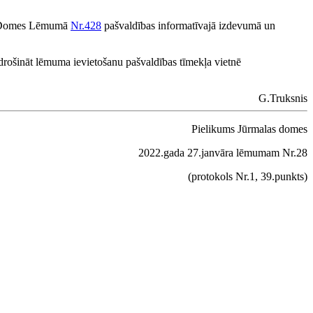
las Domes Lēmumā
Nr.428
pašvaldības informatīvajā izdevumā un
odrošināt lēmuma ievietošanu pašvaldības tīmekļa vietnē
G.Truksnis
Pielikums Jūrmalas domes
2022.gada 27.janvāra lēmumam Nr.28
(protokols Nr.1, 39.punkts)