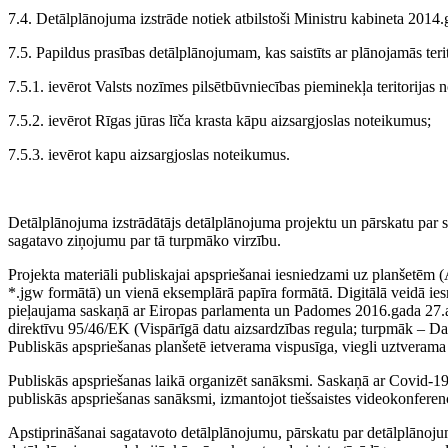
7.4. Detālplānojuma izstrāde notiek atbilstoši Ministru kabineta 2014
7.5. Papildus prasības detālplānojumam, kas saistīts ar plānojamās terit
7.5.1. ievērot Valsts nozīmes pilsētbūvniecības pieminekļa teritorijas 
7.5.2. ievērot Rīgas jūras līča krasta kāpu aizsargjoslas noteikumus;
7.5.3. ievērot kapu aizsargjoslas noteikumus.
Detālplānojuma izstrādātājs detālplānojuma projektu un pārskatu par s
sagatavo ziņojumu par tā turpmāko virzību.
Projekta materiāli publiskajai apspriešanai iesniedzami uz planšetēm (A
*.jgw formātā) un vienā eksemplārā papīra formātā. Digitālā veidā ie
pieļaujama saskaņā ar Eiropas parlamenta un Padomes 2016.gada 27.aprī
direktīvu 95/46/EK (Vispārīgā datu aizsardzības regula; turpmāk – Datu
Publiskās apspriešanas planšetē ietverama vispusīga, viegli uztverama
Publiskās apspriešanas laikā organizēt sanāksmi. Saskaņā ar Covid-19 
publiskās apspriešanas sanāksmi, izmantojot tiešsaistes videokonference
Apstiprināšanai sagatavoto detālplānojumu, pārskatu par detālplānoj