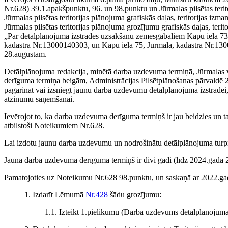
Nr.628) 39.1.apakšpunktu, 96. un 98.punktu un Jūrmalas pilsētas teri
Jūrmalas pilsētas teritorijas plānojuma grafiskās daļas, teritorijas 
Jūrmalas pilsētas teritorijas plānojuma grozījumu grafiskās daļas, 
„Par detālplānojuma izstrādes uzsākšanu zemesgabaliem Kāpu ielā 
kadastra Nr.13000140303, un Kāpu ielā 75, Jūrmalā, kadastra Nr.13000
28.augustam.
Detālplānojuma redakcija, minētā darba uzdevuma termiņā, Jūrmalas v
derīguma termiņa beigām, Administrācijas Pilsētplānošanas pārvaldē 2
pagarināt vai izsniegt jaunu darba uzdevumu detālplānojuma izstrādei, 
atzinumu saņemšanai.
Ievērojot to, ka darba uzdevuma derīguma termiņš ir jau beidzies un 
atbilstoši Noteikumiem Nr.628.
Lai izdotu jaunu darba uzdevumu un nodrošinātu detālplānojuma tur
Jaunā darba uzdevuma derīguma termiņš ir divi gadi (līdz 2024.gada 27
Pamatojoties uz Noteikumu Nr.628 98.punktu, un saskaņā ar 2022.gad
1. Izdarīt Lēmumā
Nr.428
šādu grozījumu:
1.1. Izteikt 1.pielikumu (Darba uzdevums detālplānojuma 