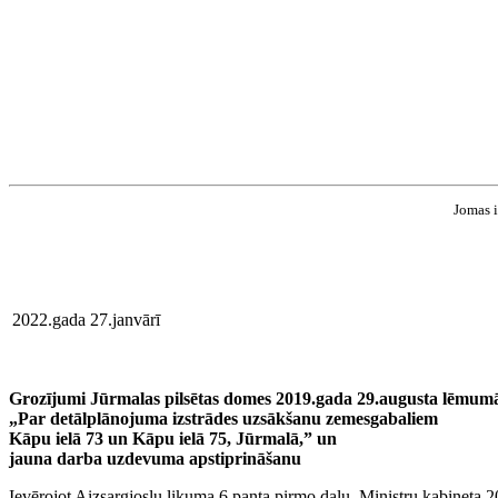
Jomas i
2022.gada 27.janvārī
Grozījumi Jūrmalas pilsētas domes 2019.gada 29.augusta lēmu
„Par detālplānojuma izstrādes uzsākšanu zemesgabaliem
Kāpu ielā 73 un Kāpu ielā 75, Jūrmalā,” un
jauna darba uzdevuma apstiprināšanu
Ievērojot Aizsargjoslu likuma 6.panta pirmo daļu, Ministru kabineta