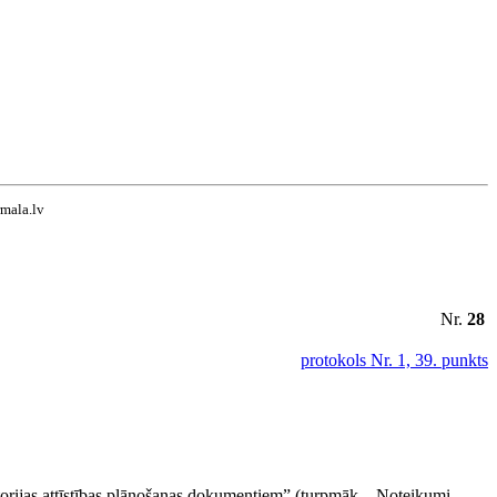
rmala.lv
Nr.
28
protokols Nr. 1, 39. punkts
torijas attīstības plānošanas dokumentiem” (turpmāk – Noteikumi