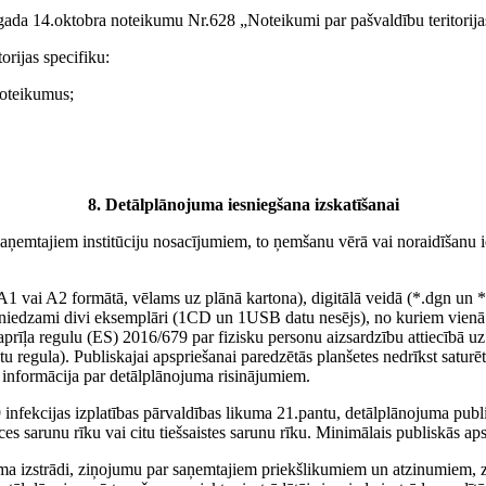
.gada 14.oktobra noteikumu Nr.628 „Noteikumi par pašvaldību teritorijas
orijas specifiku:
noteikumus;
8. Detālplānojuma iesniegšana izskatīšanai
aņemtajiem institūciju nosacījumiem, to ņemšanu vērā vai noraidīšanu ies
1 vai A2 formātā, vēlams uz plānā kartona), digitālā veidā (*.dgn un *.pdf
sniedzami divi eksemplāri (1CD un 1USB datu nesējs), no kuriem vienā e
ļa regulu (ES) 2016/679 par fizisku personu aizsardzību attiecībā uz p
 regula). Publiskajai apspriešanai paredzētās planšetes nedrīkst saturē
 informācija par detālplānojuma risinājumiem.
infekcijas izplatības pārvaldības likuma 21.pantu, detālplānojuma publi
s sarunu rīku vai citu tiešsaistes sarunu rīku. Minimālais publiskās aps
uma izstrādi, ziņojumu par saņemtajiem priekšlikumiem un atzinumiem, 