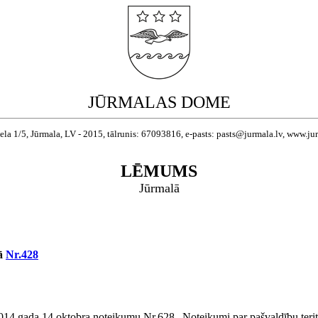
JŪRMALAS DOME
ela 1/5, Jūrmala, LV - 2015, tālrunis: 67093816, e-pasts: pasts@jurmala.lv, www.ju
LĒMUMS
Jūrmalā
mā
Nr.428
 2014.gada 14.oktobra noteikumu Nr.628 „Noteikumi par pašvaldību teri