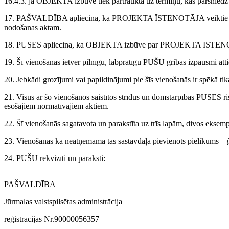
16.4.3. ja OBJEKTA izbūve tiek pārtraukta uz termiņu, kas pārsniedz
17. PAŠVALDĪBA apliecina, ka PROJEKTA ĪSTENOTĀJA veiktie iegul
nodošanas aktam.
18. PUSES apliecina, ka OBJEKTA izbūve par PROJEKTA ĪSTENOTĀJA n
19. Šī vienošanās ietver pilnīgu, labprātīgu PUŠU gribas izpausmi at
20. Jebkādi grozījumi vai papildinājumi pie šīs vienošanās ir spēkā tik
21. Visus ar šo vienošanos saistītos strīdus un domstarpības PUSES ris
esošajiem normatīvajiem aktiem.
22. Šī vienošanās sagatavota un parakstīta uz trīs lapām, divos 
23. Vienošanās kā neatņemama tās sastāvdaļa pievienots pielikums – ģ
24. PUŠU rekvizīti un paraksti:
PAŠVALDĪBA
Jūrmalas valstspilsētas administrācija
reģistrācijas Nr.90000056357