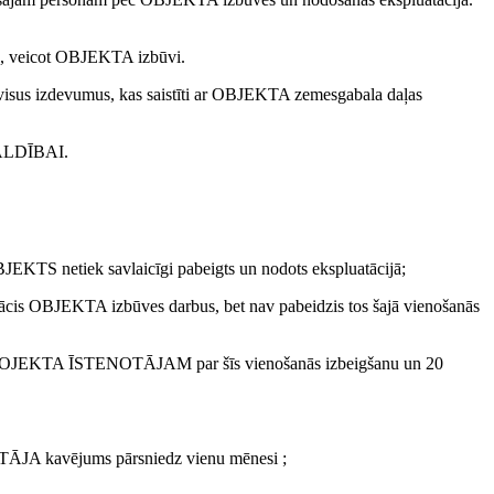
s, veicot OBJEKTA izbūvi.
us izdevumus, kas saistīti ar OBJEKTA zemesgabala daļas
ŠVALDĪBAI.
TS netiek savlaicīgi pabeigts un nodots ekspluatācijā;
OBJEKTA izbūves darbus, bet nav pabeidzis tos šajā vienošanās
PROJEKTA ĪSTENOTĀJAM par šīs vienošanās izbeigšanu un 20
TĀJA kavējums pārsniedz vienu mēnesi ;