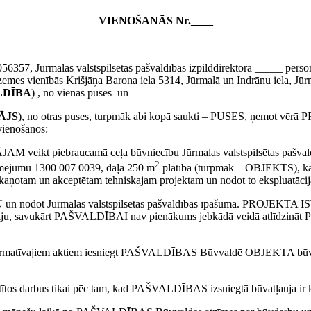
VIENOŠANĀS Nr.____
056357, Jūrmalas valstspilsētas pašvaldības izpilddirektora _____ pers
 zemes vienībās
Krišjāņa Barona iela 5314, Jūrmalā un Indrānu iela, J
LDĪBA
) , no vienas puses un
ĀJS
), no otras puses, turpmāk abi kopā saukti – PUSES, ņemot v
vienošanos:
eikt piebraucamā ceļa būvniecību Jūrmalas valstspilsētas pašvaldīb
2
pzīmējumu 1300 007 0039, daļā 250 m
platībā (turpmāk – OBJEKTS), kas 
askaņotam un akceptētam tehniskajam projektam un nodot to ekspluatācij
n nodot Jūrmalas valstspilsētas pašvaldības īpašumā. PROJEKTA
ju, savukārt PAŠVALDĪBAI nav pienākums jebkādā veidā atlīdzinā
matīvajiem aktiem iesniegt PAŠVALDĪBAS Būvvaldē OBJEKTA būvniec
s darbus tikai pēc tam, kad PAŠVALDĪBAS izsniegtā būvatļauja ir k