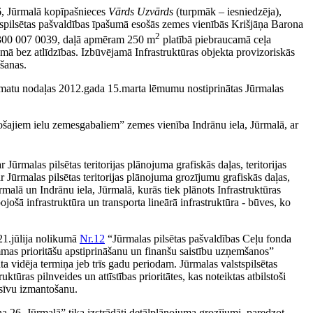
6, Jūrmalā kopīpašnieces
Vārds Uzvārds
(turpmāk – iesniedzēja),
tspilsētas pašvaldības īpašumā esošās zemes vienībās Krišjāņa Barona
2
 1300 007 0039, daļā apmēram 250 m
platībā piebraucamā ceļa
umā bez atlīdzības. Izbūvējamā Infrastruktūras objekta provizoriskās
gšanas.
āmatu nodaļas 2012.gada 15.marta lēmumu nostiprinātas Jūrmalas
tošajiem ielu zemesgabaliem” zemes vienība Indrānu iela, Jūrmalā, ar
 Jūrmalas pilsētas teritorijas plānojuma grafiskās daļas, teritorijas
 Jūrmalas pilsētas teritorijas plānojuma grozījumu grafiskās daļas,
lā un Indrānu iela, Jūrmalā, kurās tiek plānots Infrastruktūras
ojošā infrastruktūra un transporta lineārā infrastruktūra - būves, ko
 21.jūlija nolikumā
Nr.12
“Jūrmalas pilsētas pašvaldības Ceļu fonda
mas prioritāšu apstiprināšanu un finanšu saistību uzņemšanos”
ta vidēja termiņa jeb trīs gadu periodam. Jūrmalas valstspilsētas
tūras pilnveides un attīstības prioritātes, kas noteiktas atbilstoši
ensīvu izmantošanu.
26, Jūrmalā” tika izstrādāti detālplānojuma grozījumi, paredzot