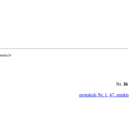
rmala.lv
Nr.
36
protokols Nr. 1, 47. punkts