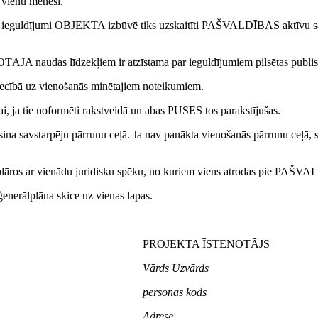
 vienu mēnesi.
dījumi OBJEKTA izbūvē tiks uzskaitīti PAŠVALDĪBAS aktīvu sastāv
audas līdzekļiem ir atzīstama par ieguldījumiem pilsētas publiska
tiecībā uz vienošanās minētajiem noteikumiem.
ai, ja tie noformēti rakstveidā un abas PUSES tos parakstījušas.
ina savstarpēju pārrunu ceļā. Ja nav panākta vienošanās pārrunu ceļā, st
eksemplāros ar vienādu juridisku spēku, no kuriem viens atrodas pi
enerālplāna skice uz vienas lapas.
PROJEKTA ĪSTENOTĀJS
Vārds Uzvārds
personas kods
Adrese