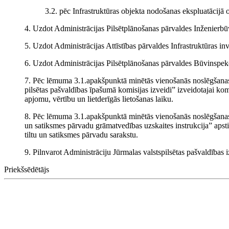
3.2. pēc Infrastruktūras objekta nodošanas ekspluatācijā o
4. Uzdot Administrācijas Pilsētplānošanas pārvaldes Inženierbūv
5. Uzdot Administrācijas Attīstības pārvaldes Infrastruktūras in
6. Uzdot Administrācijas Pilsētplānošanas pārvaldes Būvinspekci
7. Pēc lēmuma 3.1.apakšpunktā minētās vienošanās noslēgšana
pilsētas pašvaldības īpašumā komisijas izveidi” izveidotajai ko
apjomu, vērtību un lietderīgās lietošanas laiku.
8. Pēc lēmuma 3.1.apakšpunktā minētās vienošanās noslēgšanas 
un satiksmes pārvadu grāmatvedības uzskaites instrukcija” apstipr
tiltu un satiksmes pārvadu sarakstu.
9. Pilnvarot Administrāciju Jūrmalas valstspilsētas pašvaldības
Priekšsēdētājs