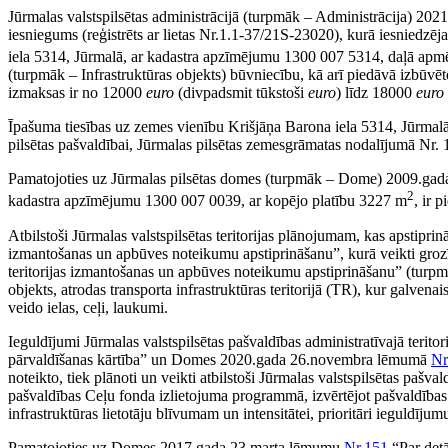
Jūrmalas valstspilsētas administrācijā (turpmāk – Administrācija) 2
iesniegums (reģistrēts ar lietas
Nr.1.1-37/21S-
23020), kurā iesniedzēja
iela 5314, Jūrmalā, ar kadastra apzīmējumu 1300 007 5314, daļā ap
(turpmāk – Infrastruktūras objekts) būvniecību, kā arī piedāvā izbūvēt
izmaksas ir no 12000
euro
(divpadsmit tūkstoši
euro
) līdz 18000
euro
Īpašuma tiesības uz zemes vienību Krišjāņa Barona iela 5314, Jūrma
pilsētas pašvaldībai, Jūrmalas pilsētas zemesgrāmatas nodalījumā Nr
Pamatojoties uz Jūrmalas pilsētas domes (turpmāk – Dome) 2009.g
2
kadastra apzīmējumu 1300 007 0039, ar kopējo platību 3227 m
, ir 
Atbilstoši Jūrmalas valstspilsētas teritorijas plānojumam, kas apstip
izmantošanas un apbūves noteikumu apstiprināšanu”, kurā veikti gr
teritorijas izmantošanas un apbūves noteikumu apstiprināšanu” (turpm
objekts, atrodas transporta infrastruktūras teritorijā (TR), kur galvena
veido ielas, ceļi, laukumi.
Ieguldījumi Jūrmalas valstspilsētas pašvaldības administratīvajā terit
pārvaldīšanas kārtība” un Domes 2020.gada 26.novembra lēmumā
Nr
noteikto, tiek plānoti un veikti atbilstoši Jūrmalas valstspilsētas paš
pašvaldības Ceļu fonda izlietojuma programmā, izvērtējot pašvaldības bud
infrastruktūras lietotāju blīvumam un intensitātei, prioritāri ieguldīj
Pamatojoties uz Domes 2017.gada 23.marta lēmumu
Nr.151
“Par detā