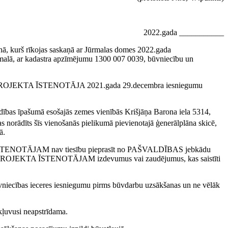
2022.gada ___________
onā, kurš rīkojas saskaņā ar Jūrmalas domes 2022.gada
ūrmalā, ar kadastra apzīmējumu 1300 007 0039
, būvniecību un
ērā PROJEKTA ĪSTENOTĀJA 2021.gada 29.decembra iesniegumu
as īpašumā esošajās zemes vienībās Krišjāņa Barona iela 5314,
norādīts šīs vienošanās pielikumā pievienotajā ģenerālplāna skicē,
ā.
 ĪSTENOTĀJAM nav tiesību pieprasīt no PAŠVALDĪBAS jebkādu
t PROJEKTA ĪSTENOTĀJAM izdevumus vai zaudējumus, kas saistīti
ības ieceres iesniegumu pirms būvdarbu uzsākšanas un ne vēlāk
ļuvusi neapstrīdama.