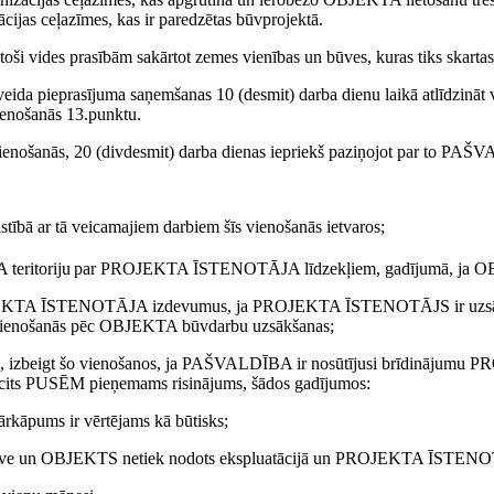
jas ceļazīmes, kas ir paredzētas būvprojektā.
vides prasībām sakārtot zemes vienības un būves, kuras tiks skarta
rasījuma saņemšanas 10 (desmit) darba dienu laikā atlīdzināt vis
enošanās 13.punktu.
enošanās, 20 (divdesmit) darba dienas iepriekš paziņojot par to PA
 ar tā veicamajiem darbiem šīs vienošanās ietvaros;
eritoriju
par PROJEKTA ĪSTENOTĀJA līdzekļiem, gadījumā, ja OBJEK
OJEKTA ĪSTENOTĀJA izdevumus, ja PROJEKTA ĪSTENOTĀJS ir uzsācis 
vienošanās pēc OBJEKTA būvdarbu uzsākšanas;
zbeigt šo vienošanos, ja PAŠVALDĪBA ir nosūtījusi brīdinājumu 
sts cits PUSĒM pieņemams risinājums, šādos gadījumos:
kāpums ir vērtējams kā būtisks;
izbūve un OBJEKTS netiek nodots ekspluatācijā un PROJEKTA ĪSTENO