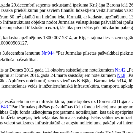
021.gada 29.decembrī saņemts nekustamā īpašuma Krišjāņa Barona ielā 2
 izsaka priekšlikumu par saviem finanšu līdzekļiem veikt Jūrmalas vals
2
mēram 50 m
platībā un Indrānu iela, Jūrmalā, ar kadastra apzīmējumu
o Infrastruktūras objektu nodot Jūrmalas valstspilsētas pašvaldībai īpaš
(astoņpadsmit tūkstošiem
euro
), tās tiks precizētas pēc būvdarbu pabei
lā, kadastra apzīmējums 1300 007 5314, ar Rīgas rajona tiesas zemesgr
. 100000503127.
ada 3.decembra lēmumu
Nr.944
“Par Jūrmalas pilsētas pašvaldībai piekrī
piekrītoša pašvaldībai.
rināts ar Domes 2012.gada 11.oktobra saistošajiem noteikumiem
Nr.42
„Par
ozījumi ar Domes 2016.gada 24.marta saistošajiem noteikumiem
Nr.8
„Par
āk - Apbūves noteikumi) zemes vienības Krišjāņa Barona iela 5314, Jūrma
is izmantošanas veids ir inženiertehniskā infrastruktūra, transporta apkalp
orijā esošo ielu un ceļu infrastruktūrā, pamatojoties uz Domes 2011.gada
.643
“Par Jūrmalas pilsētas pašvaldības Ceļu fonda izlietojuma program
valdības Ceļu fonda izlietojuma programmā noteiktajam, kas tiek apstiprinā
žeta iespējas, tiek iekļautas Jūrmalas valstspilsētas satiksmes infrastruk
umus veicot satiksmes infrastruktūrā ar augstu nolietojuma pakāpi vai int
lplānojuma grozījumu izstrādes uzsākšanu zemesgabala Krišjāņa Barona 