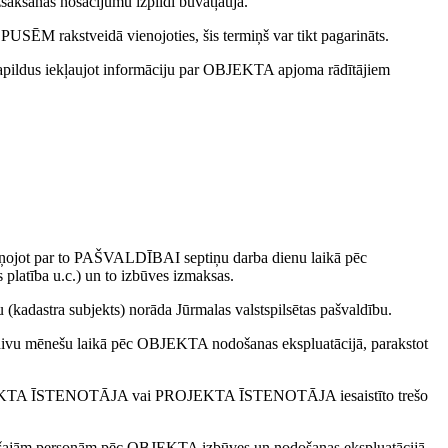
anas nosacījumu izpildi būvatļaujā.
M rakstveidā vienojoties, šis termiņš var tikt pagarināts.
pildus iekļaujot informāciju par OBJEKTA apjoma rādītājiem
ņojot par to PAŠVALDĪBAI septiņu darba dienu laikā pēc
latība u.c.) un to izbūves izmaksas.
stra subjekts) norāda Jūrmalas valstspilsētas pašvaldību.
 mēnešu laikā pēc OBJEKTA nodošanas ekspluatācijā, parakstot
ROJEKTA ĪSTENOTĀJA vai PROJEKTA ĪSTENOTĀJA iesaistīto trešo
šajām personām pēc OBJEKTA izbūves un nodošanas ekspluatācijā.