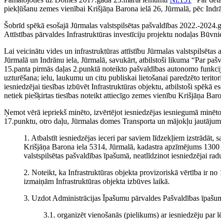
piekļūšanu zemes vienībai Krišjāņa Barona ielā 26, Jūrmalā, pēc Indrā
Šobrīd spēkā esošajā Jūrmalas valstspilsētas pašvaldības 2022.-202
Attīstības pārvaldes Infrastruktūras investīciju projektu nodaļas Būvnie
Lai veicinātu vides un infrastruktūras attīstību Jūrmalas valstspilsētas
Jūrmalā un Indrānu iela, Jūrmalā
, savukārt, atbilstoši likuma “Par pa
15.panta pirmās daļas 2.punktā noteikto pašvaldības autonomo funkciju 
uzturēšana; ielu, laukumu un citu publiskai lietošanai paredzēto terito
iesniedzējai tiesības izbūvēt Infrastruktūras objektu, atbilstoši spēkā
netiek piešķirtas tiesības noteikt attiecīgo zemes vienību Krišjāņa Bar
Ņemot vērā iepriekš minēto, izvērtējot iesniedzējas iesniegumā minēt
17.punktu, otro daļu, Jūrmalas domes Transporta un mājokļu jautāju
1. Atbalstīt iesniedzējas ieceri par saviem līdzekļiem izstrādāt,
Krišjāņa Barona iela 5314, Jūrmalā, kadastra apzīmējums 1300 
valstspilsētas pašvaldības īpašumā, neatlīdzinot iesniedzējai rad
2. Noteikt, ka Infrastruktūras objekta provizoriskā vērtība ir n
izmaiņām Infrastruktūras objekta izbūves laikā.
3. Uzdot Administrācijas Īpašumu pārvaldes Pašvaldības īpašu
3.1. organizēt vienošanās (pielikums) ar iesniedzēju par