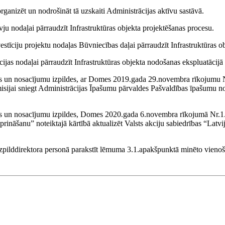
rganizēt un nodrošināt tā uzskaiti Administrācijas aktīvu sastāvā.
ju nodaļai pārraudzīt Infrastruktūras objekta projektēšanas procesu.
vestīciju projektu nodaļas Būvniecības daļai pārraudzīt Infrastruktūras o
jas nodaļai pārraudzīt Infrastruktūras objekta nodošanas ekspluatācijā
s un nosacījumu izpildes, ar Domes 2019.gada 29.novembra rīkojumu N
misijai sniegt Administrācijas Īpašumu pārvaldes Pašvaldības īpašumu no
un nosacījumu izpildes, Domes 2020.gada 6.novembra rīkojumā Nr.1.1-14
ināšanu” noteiktajā kārtībā aktualizēt Valsts akciju sabiedrības “Latvija
 izpilddirektora personā parakstīt lēmuma 3.1.apakšpunktā minēto vieno