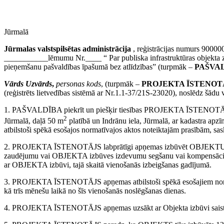
Jūrmalā
Jūrmalas valstspilsētas administrācija
, reģistrācijas numurs 90000
___________lēmumu Nr.____ “ Par publiska infrastruktūras objekta
pieņemšanu pašvaldības īpašumā bez atlīdzības” (turpmāk –
PAŠVA
Vārds Uzvārds
,
personas kods
, (turpmāk –
PROJEKTA ĪSTENOT
(reģistrēts lietvedības sistēmā ar Nr.1.1-37/21S-23020), noslēdz šādu 
1. PAŠVALDĪBA piekrīt un piešķir tiesības PROJEKTA ĪSTENOTĀJAM v
2
Jūrmalā, daļā 50 m
platībā un Indrānu iela, Jūrmalā, ar kadastra a
atbilstoši spēkā esošajos normatīvajos aktos noteiktajām prasībām, s
2. PROJEKTA ĪSTENOTĀJS labprātīgi apņemas izbūvēt OBJEKTU u
zaudējumu vai OBJEKTA izbūves izdevumu segšanu vai kompensāci
ar OBJEKTA izbūvi, tajā skaitā vienošanās izbeigšanas gadījumā.
3. PROJEKTA ĪSTENOTĀJS apņemas atbilstoši spēkā esošajiem nor
kā trīs mēnešu laikā no šīs vienošanās noslēgšanas dienas.
4. PROJEKTA ĪSTENOTĀJS apņemas uzsākt ar Objekta izbūvi saistīto