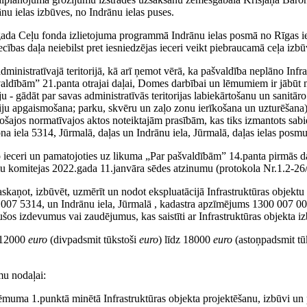
nu ielas izbūves, no Indrānu ielas puses.
4.gada Ceļu fonda izlietojuma programmā
Indrānu ielas posmā no Rīgas ie
cības daļa neiebilst pret iesniedzējas ieceri veikt piebraucamā ceļa izbū
 administratīvajā teritorijā, kā arī ņemot vērā, ka pašvaldība neplāno In
švaldībām” 21.panta otrajai daļai, Domes darbībai un lēmumiem ir jābūt
- gādāt par savas administratīvās teritorijas labiekārtošanu un sanitār
riju apgaismošana; parku, skvēru un zaļo zonu ierīkošana un uzturēšana), i
 esošajos normatīvajos aktos noteiktajām prasībām, kas tiks izmantots sab
ona iela 5314, Jūrmalā, daļas un Indrānu iela, Jūrmalā, daļas ielas posm
o ieceri un pamatojoties uz likuma „Par pašvaldībām” 14.panta pirmās d
mu komitejas 2022.gada 11.janvāra sēdes atzinumu (protokola Nr.1.2-2
 saskaņot, izbūvēt, uzmērīt un nodot ekspluatācijā Infrastruktūras objekt
007 5314, un Indrānu iela, Jūrmalā , kadastra apzīmējums 1300 007 003
ušos izdevumus vai zaudējumus, kas saistīti ar Infrastruktūras objekta iz
o 12000
euro
(divpadsmit tūkstoši
euro
) līdz 18000
euro
(astoņpadsmit t
mu nodaļai:
 lēmuma 1.punktā minētā Infrastruktūras objekta projektēšanu, izbūvi un