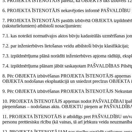
5. PROJEKTA ĪSTENOTĀJS paredz, ka OBJEKTS tiks izbūvēts 12 mē
6. PROJEKTA ĪSTENOTĀJS nekavējoties informē PAŠVALDĪBU par nepie
7. PROJEKTA ĪSTENOTĀJS pasūtīs izbūvētā OBJEKTA izpildmērījuma pl
(raksturlielumiem) atbilstoši nosacījumiem:
7.1. kas noteikti normatīvajos aktos būvju kadastrālās uzmērīšanas jo
7.2. par inženierbūves lietošanas veidu atbilstoši būvju klasifikācijai;
7.3. izpildmērījuma plānā norādīti inženierbūves apjoma rādītāji, eks
7.4. izpildmērījuma plānam jābūt saskaņotam PAŠVALDĪBAS Pilsētp
8. Pēc OBJEKTA izbūvēšanas PROJEKTA ĪSTENOTĀJS apņemas nodot to
OBJEKTA nodošanas ekspluatācijā un sniedzot precīzus OBJEKTA izbūv
9. Pēc OBJEKTA izbūvēšanas PROJEKTA ĪSTENOTĀJS Nekustamā īpašum
10. PROJEKTA ĪSTENOTĀJS apņemas nodot PAŠVALDĪBAI īpašumā izb
pieņemšanas – nodošanas aktu. OBJEKTU pieņem ar PAŠVALDĪBAS 
11. PROJEKTA ĪSTENOTĀJS ir atbildīgs pret PAŠVALDĪBU un/vai 
personu prettiesisku rīcību (kā vainas, tā arī jebkura veida neuzmanības d
12. PROJEKTA ĪSTENOTĀJAM nav tiesību uzstādīt satiksmes organiz