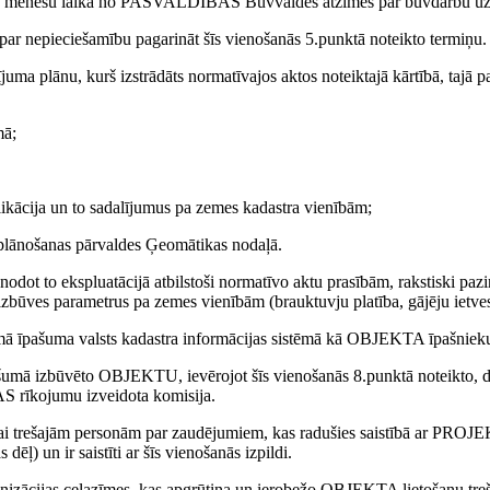
nešu laikā no PAŠVALDĪBAS Būvvaldes atzīmes par būvdarbu uzsākš
ciešamību pagarināt šīs vienošanās 5.punktā noteikto termiņu. PUSĒ
ānu, kurš izstrādāts normatīvajos aktos noteiktajā kārtībā, tajā pa
mā;
plikācija un to sadalījumus pa zemes kadastra vienībām;
lānošanas pārvaldes Ģeomātikas nodaļā.
 ekspluatācijā atbilstoši normatīvo aktu prasībām, rakstiski pazi
es parametrus pa zemes vienībām (brauktuvju platība, gājēju ietves p
a valsts kadastra informācijas sistēmā kā OBJEKTA īpašnieku (kada
ūvēto OBJEKTU, ievērojot šīs vienošanās 8.punktā noteikto, divu
rīkojumu izveidota komisija.
trešajām personām par zaudējumiem, kas radušies saistībā ar P
ēļ) un ir saistīti ar šīs vienošanās izpildi.
ācijas ceļazīmes, kas apgrūtina un ierobežo OBJEKTA lietošanu tre