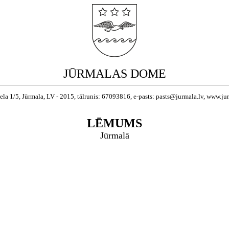
JŪRMALAS DOME
ela 1/5, Jūrmala, LV - 2015, tālrunis: 67093816, e-pasts: pasts@jurmala.lv, www.ju
LĒMUMS
Jūrmalā