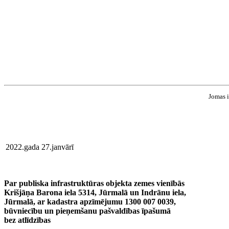
Jomas i
2022.gada 27.janvārī
Par publiska infrastruktūras objekta zemes vienībās
Krišjāņa Barona iela 5314, Jūrmalā un Indrānu iela,
Jūrmalā, ar kadastra apzīmējumu 1300 007 0039,
būvniecību un pieņemšanu pašvaldības īpašumā
bez atlīdzības