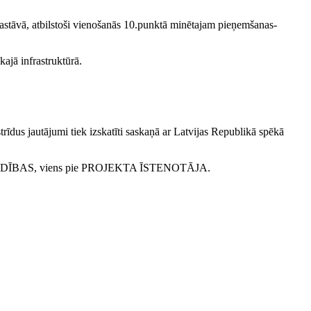
ā, atbilstoši vienošanās 10.punktā minētajam pieņemšanas-
jā infrastruktūrā.
rīdus jautājumi tiek izskatīti saskaņā ar Latvijas Republikā spēkā
e PAŠVALDĪBAS, viens pie PROJEKTA ĪSTENOTĀJA.