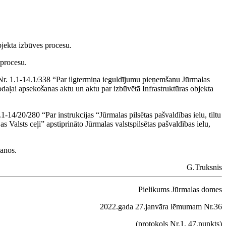
bjekta izbūves procesu.
 procesu.
r. 1.1-14.1/338 “Par ilgtermiņa ieguldījumu pieņemšanu Jūrmalas
daļai apsekošanas aktu un aktu par izbūvētā Infrastruktūras objekta
/20/280 “Par instrukcijas “Jūrmalas pilsētas pašvaldības ielu, tiltu
s Valsts ceļi” apstiprināto Jūrmalas valstspilsētas pašvaldības ielu,
šanos.
G.Truksnis
Pielikums Jūrmalas domes
2022.gada 27.janvāra lēmumam Nr.36
(protokols Nr.1, 47.punkts)