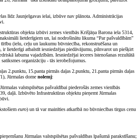
las līdz Jaunjelgavas ielai, izbūve nav plānota. Administrācijas
vi.
frastruktūras objekta izbūvi zemes vienībās
Krišjāņa Barona iela 5314,
 maksimāli lietderīgiem un, lai nodrošinātu likuma “Par pašvaldībām”
o tīrību (ielu, ceļu un laukumu būvniecība, rekonstruēšana un
r lietderīgi atbalstīt iesniedzējas piedāvājumu, pilnvarot un piešķirt
iedriskā labuma vajadzībām. Iesniedzējai ieceres īstenošanas rezultātā
u satiksmes organizāciju - tās ierobežojumus.
aļas 2.punktu, 15.panta pirmās daļas 2.punktu, 21.panta pirmās daļas
6/1), Jūrmalas dome
nolemj
:
u Jūrmalas valstspilsētas pašvaldībai piederošās zemes vienībās
9, daļā. Izbūvēto Infrastruktūras objektu pieņemt Jūrmalas
būvi.
ūkstošiem
euro
) un tā var mainīties atkarībā no būvniecības tirgus cenu
 pieņemšanu Jūrmalas valstspilsētas pašvaldības īpašumā parakstīšanu;