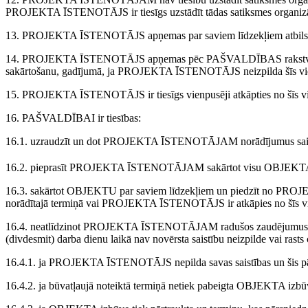
PROJEKTA ĪSTENOTĀJS ir tiesīgs uzstādīt tādas satiksmes organizāci
13. PROJEKTA ĪSTENOTĀJS apņemas par saviem līdzekļiem atbilstoši 
14. PROJEKTA ĪSTENOTĀJS apņemas pēc PAŠVALDĪBAS rakstveida piep
sakārtošanu, gadījumā, ja PROJEKTA ĪSTENOTĀJS neizpilda šīs vi
15. PROJEKTA ĪSTENOTĀJS ir tiesīgs vienpusēji atkāpties no šīs vi
16. PAŠVALDĪBAI ir tiesības:
16.1. uzraudzīt un dot PROJEKTA ĪSTENOTĀJAM norādījumus saistībā
16.2. pieprasīt PROJEKTA ĪSTENOTĀJAM sakārtot visu OBJEKTA t
16.3. sakārtot OBJEKTU par saviem līdzekļiem un piedzīt no PR
norādītajā termiņā vai PROJEKTA ĪSTENOTĀJS ir atkāpies no šīs 
16.4. neatlīdzinot PROJEKTA ĪSTENOTĀJAM radušos zaudējumus, i
(divdesmit) darba dienu laikā nav novērsta saistību neizpilde vai ra
16.4.1. ja PROJEKTA ĪSTENOTĀJS nepilda savas saistības un šis pār
16.4.2. ja būvatļaujā noteiktā termiņā netiek pabeigta OBJEKTA 