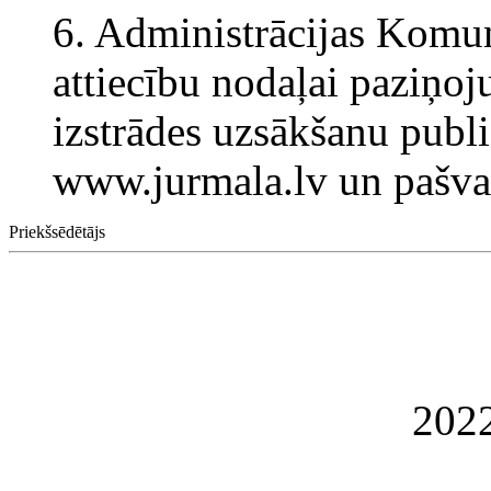
6. Administrācijas Komun
attiecību nodaļai paziņo
izstrādes uzsākšanu publi
www.jurmala.lv un pašva
Priekšsēdētājs
202