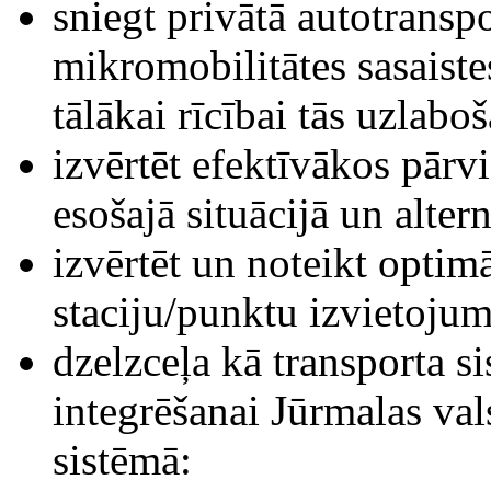
sniegt privātā autotranspo
mikromobilitātes sasaist
tālākai rīcībai tās uzlaboš
izvērtēt efektīvākos pārvi
esošajā situācijā un alte
izvērtēt un noteikt optim
staciju/punktu izvietojum
dzelzceļa kā transporta 
integrēšanai Jūrmalas vals
sistēmā: