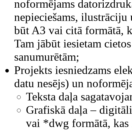
noformējams datorizdruk
nepieciešams, ilustrāciju
būt A3 vai citā formātā, 
Tam jābūt iesietam cieto
sanumurētām;
Projekts iesniedzams el
datu nesējs) un noformēj
Teksta daļa sagatavoj
Grafiskā daļa – digitāl
vai *dwg formātā, kas