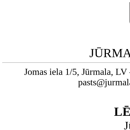
JŪRMA
Jomas iela 1/5, Jūrmala, LV 
pasts@jurmal
L
J