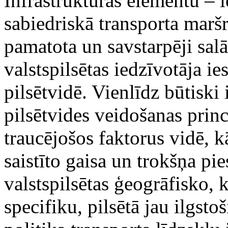
Infrastruktūras elementu – i
sabiedriskā transporta marš
pamatota un savstarpēji sal
valstspilsētas iedzīvotāja ie
pilsētvidē. Vienlīdz būtiski 
pilsētvides veidošanas princ
traucējošos faktorus vidē, k
saistīto gaisa un trokšņa pi
valstspilsētas ģeogrāfisko,
specifiku, pilsētā jau ilgsto