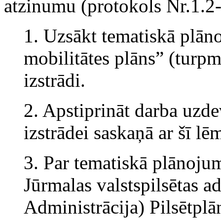
atzinumu (protokols Nr.1.2
1. Uzsākt tematiskā plāno
mobilitātes plāns” (turp
izstrādi.
2. Apstiprināt darba uz
izstrādei saskaņā ar šī l
3. Par tematiskā plānojum
Jūrmalas valstspilsētas a
Administrācija) Pilsētplā