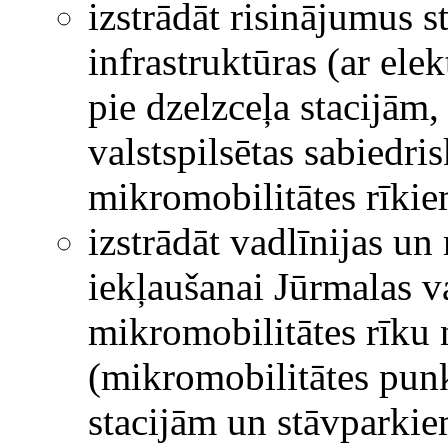
izstrādāt risinājumus 
infrastruktūras (ar ele
pie dzelzceļa stacijām
valstspilsētas sabiedri
mikromobilitātes rīkie
izstrādāt vadlīnijas u
iekļaušanai Jūrmalas va
mikromobilitātes rīku
(mikromobilitātes punk
stacijām un stāvparkiem