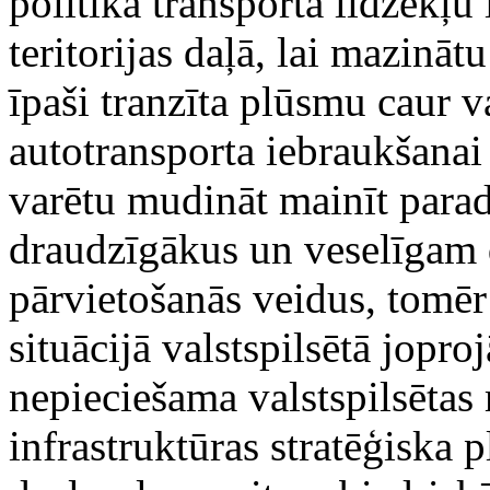
politika transporta līdzekļu 
teritorijas daļā, lai mazināt
īpaši tranzīta plūsmu caur v
autotransporta iebraukšanai 
varētu mudināt mainīt parad
draudzīgākus un veselīgam 
pārvietošanās veidus, tomēr
situācijā valstspilsētā jopr
nepieciešama valstspilsētas 
infrastruktūras stratēģiska 