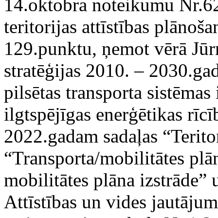
14.oktobra noteikumu Nr.6
teritorijas attīstības plān
129.punktu, ņemot vērā Jūrm
stratēģijas 2010. – 2030.g
pilsētas transporta sistēmas
ilgtspējīgas enerģētikas rī
2022.gadam sadaļas “Terito
“Transporta/mobilitātes plā
mobilitātes plāna izstrāde”
Attīstības un vides jautāju