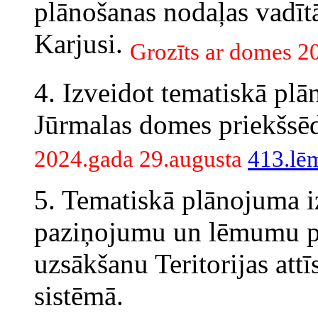
plānošanas nodaļas vadītā
Karjusi.
Grozīts ar domes 2
4. Izveidot tematiskā plā
Jūrmalas domes priekšsē
2024.gada 29.augusta
413.l
5. Tematiskā plānojuma iz
paziņojumu un lēmumu pa
uzsākšanu Teritorijas att
sistēmā.