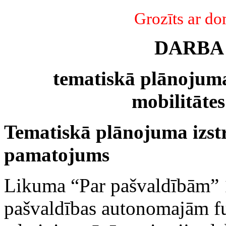
Grozīts ar d
DARBA
tematiskā plānojuma
mobilitātes
Tematiskā plānojuma izst
pamatojums
Likuma “Par pašvaldībām” 1
pašvaldības autonomajām fu