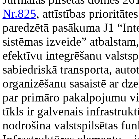
Nr.825
, attīstības priorit
paredzētā pasākuma J1 “Inte
sistēmas izveide” atbalstam,
efektīvu integrēšanu valstsp
sabiedriskā transporta, auto
organizēšanu sasaistē ar dze
par primāro pakalpojumu vi
tīkls ir galvenais infrastru
nodrošina valstspilsētas fu