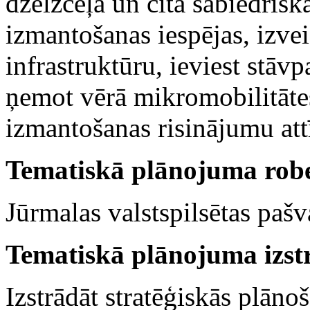
dzelzceļa un cita sabiedrisk
izmantošanas iespējas, izvei
infrastruktūru, ieviest stāv
ņemot vērā mikromobilitātes 
izmantošanas risinājumu att
Tematiskā plānojuma rob
Jūrmalas valstspilsētas pašv
Tematiskā plānojuma izst
Izstrādāt stratēģiskās plān