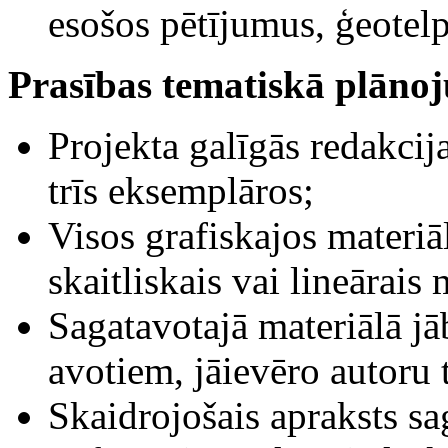
esošos pētījumus, ģeotelp
Prasības tematiskā plān
Projekta galīgās redakcij
trīs eksemplāros;
Visos grafiskajos materi
skaitliskais vai lineārais
Sagatavotajā materiālā j
avotiem, jāievēro autoru t
Skaidrojošais apraksts s