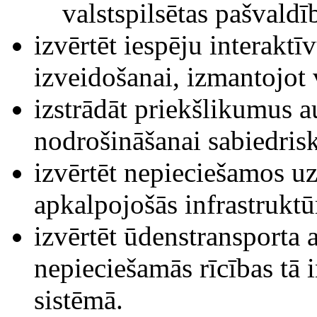
valstspilsētas pašvaldī
izvērtēt iespēju interakt
izveidošanai, izmantojot 
izstrādāt priekšlikumus 
nodrošināšanai sabiedrisk
izvērtēt nepieciešamos u
apkalpojošās infrastrukt
izvērtēt ūdenstransporta a
nepieciešamās rīcības tā 
sistēmā.