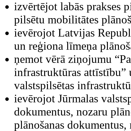
izvērtējot labās prakses 
pilsētu mobilitātes plāno
ievērojot Latvijas Republ
un reģiona līmeņa plāno
ņemot vērā ziņojumu “Par
infrastruktūras attīstību”
valstspilsētas infrastruktū
ievērojot Jūrmalas valsts
dokumentus, nozaru plāno
plānošanas dokumentus, ņ