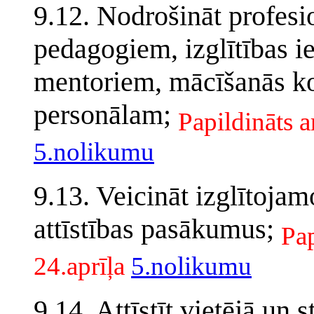
9.12. Nodrošināt profesi
pedagogiem, izglītības 
mentoriem, mācīšanās ko
personālam;
Papildināts 
5.nolikumu
9.13. Veicināt izglītojamo
attīstības pasākumus;
Pa
24.aprīļa
5.nolikumu
9.14. Attīstīt vietējā un 