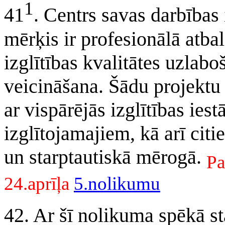
1
41
. Centrs savas darbības 
mērķis ir profesionālā atbals
izglītības kvalitātes uzlabo
veicināšana. Šādu projektu 
ar vispārējās izglītības ies
izglītojamajiem, kā arī cit
un starptautiskā mērogā.
Pa
24.aprīļa
5.nolikumu
42. Ar šī nolikuma spēkā s