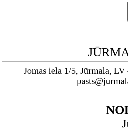
JŪRMA
Jomas iela 1/5, Jūrmala, LV 
pasts@jurmal
NO
J