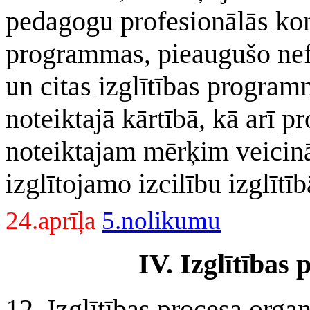
pedagogu profesionālās ko
programmas, pieaugušo nef
un citas izglītības progra
noteiktajā kārtībā, kā arī p
noteiktajam mērķim veicinā
izglītojamo izcilību izglītī
24.aprīļa
5.nolikumu
IV. Izglītības
12. Izglītības procesa orga