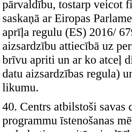
pārvaldību, tostarp veicot f
saskaņā ar Eiropas Parlam
aprīļa regulu (ES) 2016/ 67
aizsardzību attiecībā uz pe
brīvu apriti un ar ko atceļ 
datu aizsardzības regula) u
likumu.
40. Centrs atbilstoši savas 
programmu īstenošanas mēr