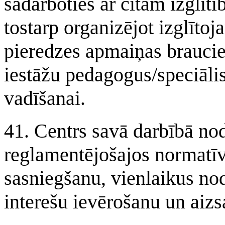
sadarboties ar citām izglīt
tostarp organizējot izglīt
pieredzes apmaiņas braucien
iestāžu pedagogus/speciāli
vadīšanai.
41. Centrs savā darbībā nod
reglamentējošajos normatīv
sasniegšanu, vienlaikus nod
interešu ievērošanu un aizs