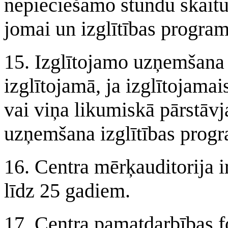
nepieciešamo stundu skaitu
jomai un izglītības progra
15. Izglītojamo uzņemšana 
izglītojamā, ja izglītojama
vai viņa likumiskā pārstāv
uzņemšana izglītības prog
16. Centra mērķauditorija 
līdz 25 gadiem.
17. Centra pamatdarbības f