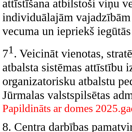
attīstīšana atbilstoši viņu
individuālajām vajadzībām
vecuma un iepriekš iegūtās 
1
7
. Veicināt vienotas, strat
atbalsta sistēmas attīstību 
organizatorisku atbalstu p
Jūrmalas valstspilsētas admi
Papildināts ar domes 2025.ga
8. Centra darbības pamatvir