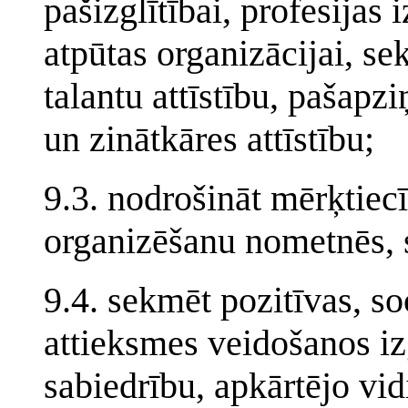
pašizglītībai, profesijas i
atpūtas organizācijai, se
talantu attīstību, pašapz
un zinātkāres attīstību;
9.3. nodrošināt mērķtiecī
organizēšanu nometnēs, 
9.4. sekmēt pozitīvas, so
attieksmes veidošanos iz
sabiedrību, apkārtējo vidi