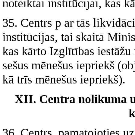
noteiktai institūcijai, kas kā
35. Centrs p ar tās likvidāc
institūcijas, tai skaitā Mini
kas kārto Izglītības iestāžu
sešus mēnešus iepriekš (obj
kā trīs mēnešus iepriekš).
XII. Centra nolikuma 
k
36. Centrs, pamatojoties uz