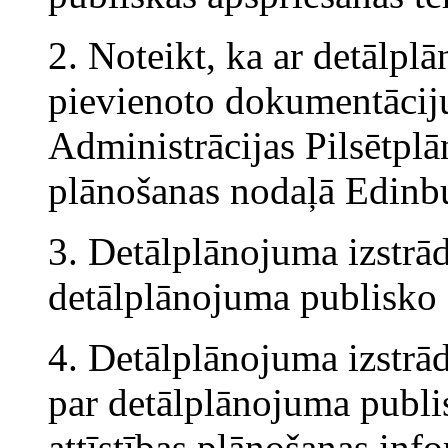
2. Noteikt, ka ar detālpl
pievienoto dokumentāciju
Administrācijas Pilsētplā
plānošanas nodaļā Edinbu
3. Detālplānojuma izstrā
detālplānojuma publisko 
4. Detālplānojuma izstrā
par detālplānojuma publis
attīstības plānošanas inf