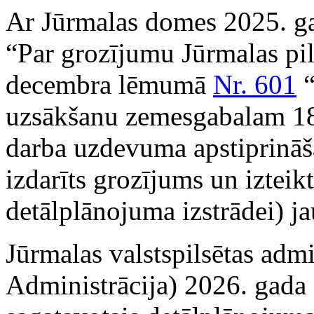
Ar Jūrmalas domes 2025. g
“Par grozījumu Jūrmalas pi
decembra lēmumā
Nr. 601
“
uzsākšanu zemesgabalam 18.
darba uzdevuma apstiprin
izdarīts grozījums un iztei
detālplānojuma izstrādei) ja
Jūrmalas valstspilsētas admi
Administrācija) 2026. gada 2