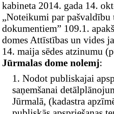
kabineta 2014. gada 14. ok
„Noteikumi par pašvaldību te
dokumentiem” 109.1. apakš
domes Attīstības un vides 
14. maija sēdes atzinumu (p
Jūrmalas dome
nolemj
:
1. Nodot publiskajai apsp
saņemšanai detālplānojum
Jūrmalā, (kadastra apzī
publiskās apspriešanas t