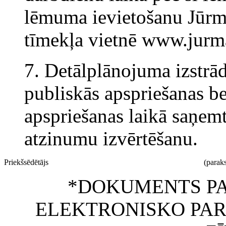
lēmuma ievietošanu Jūrma
tīmekļa vietnē www.jurma
7. Detālplānojuma izstrā
publiskās apspriešanas b
apspriešanas laikā saņemt
atzinumu izvērtēšanu.
Priekšsēdētājs
(paraks
*DOKUMENTS PA
ELEKTRONISKO PAR