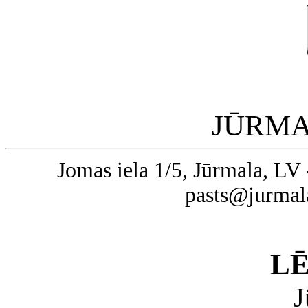
JŪRMA
Jomas iela 1/5, Jūrmala, LV 
pasts@jurmal
L
J