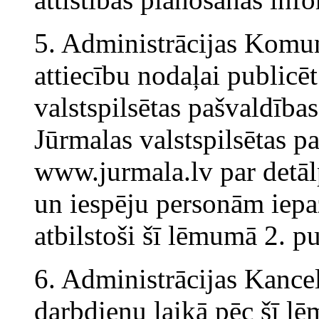
5. Administrācijas Komun
attiecību nodaļai public
valstspilsētas pašvaldība
Jūrmalas valstspilsētas p
www.jurmala.lv par detā
un iespēju personām iepaz
atbilstoši šī lēmumā 2. p
6. Administrācijas Kance
darbdienu laikā pēc šī l