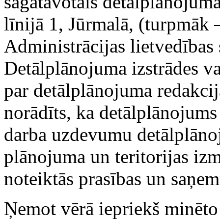
sagatavotais detālplānojum
līnijā 1, Jūrmalā, (turpmāk 
Administrācijas lietvedības
Detālplānojuma izstrādes va
par detālplānojuma redakcij
norādīts, ka detālplānojums 
darba uzdevumu detālplānoju
plānojuma un teritorijas i
noteiktās prasības un saņem
Ņemot vērā iepriekš minēto