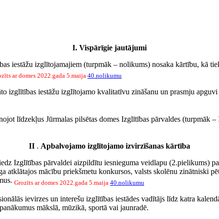
I. Vispārīgie jautājumi
s iestāžu izglītojamajiem (turpmāk – nolikums) nosaka kārtību, kā tiek o
ozīts ar domes 2022.gada 5.maija
40.nolikumu
āto izglītības iestāžu izglītojamo kvalitatīvu zināšanu un prasmju apguv
jot līdzekļus Jūrmalas pilsētas domes Izglītības pārvaldes (turpmāk – 
II
.
Apbalvojamo izglītojamo izvirzīšanas kārtība
niedz Izglītības pārvaldei aizpildītu iesnieguma veidlapu (2.pielikums) p
a atklātajos mācību priekšmetu konkursos, valsts skolēnu zinātniski pētni
umus.
Grozīts ar domes 2022.gada 5.maija
40.nolikumu
nālās ievirzes un interešu izglītības iestādes vadītājs
līdz katra kalen
us panākumus mākslā, mūzikā, sportā vai jaunradē.