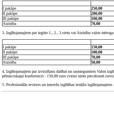
I pakāpe
250,00
II pakāpe
200,00
III pakāpe
100,00
Atzinība
70,00
3. Izglītojamajiem par iegūto 1., 2., 3.vietu vai Atzinību valsts mēro
I pakāpe
150,00
II pakāpe
100,00
III pakāpe
70,00
Atzinība
50,00
4. Izglītojamajiem par izvirzīšanu dalībai un sasniegumiem Valsts izgl
pētnieciskajai konferencei - 150,00
euro
(viens simts piecdesmit
euro
)
5. Profesionālās ievirzes un interešu izglītības iestāžu izglītojamajiem 