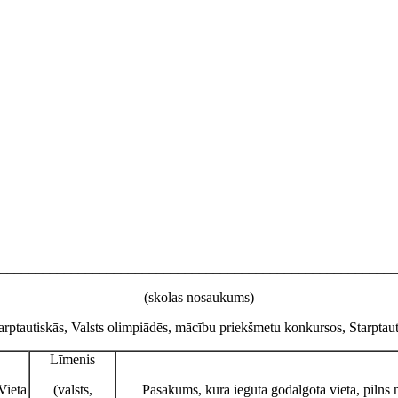
________________________________________________________
(skolas nosaukums)
arptautiskās, Valsts olimpiādēs, mācību priekšmetu konkursos, Starptau
Līmenis
Vieta
(valsts,
Pasākums, kurā iegūta godalgotā vieta, pilns