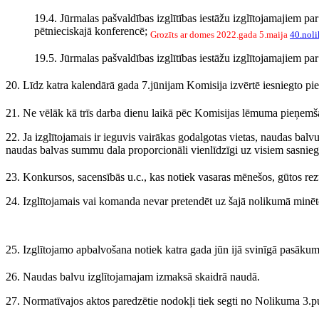
19.4. Jūrmalas pašvaldības izglītības iestāžu izglītojamajiem pa
pētnieciskajā konferencē;
Grozīts ar domes 2022.gada 5.maija
40.nol
19.5. Jūrmalas pašvaldības izglītības iestāžu izglītojamajiem pa
20. Līdz katra kalendārā gada 7.jūnijam Komisija izvērtē iesniegto p
21. Ne vēlāk kā trīs darba dienu laikā pēc Komisijas lēmuma pieņemš
22. Ja izglītojamais ir ieguvis vairākas godalgotas vietas, naudas ba
naudas balvas summu dala proporcionāli vienlīdzīgi uz visiem sasni
23. Konkursos, sacensībās u.c., kas notiek vasaras mēnešos, gūtos re
24. Izglītojamais vai komanda nevar pretendēt uz šajā nolikumā minēto
25. Izglītojamo apbalvošana notiek katra gada jūn ijā svinīgā pasākum
26. Naudas balvu izglītojamajam izmaksā skaidrā naudā.
27. Normatīvajos aktos paredzētie nodokļi tiek segti no Nolikuma 3.p