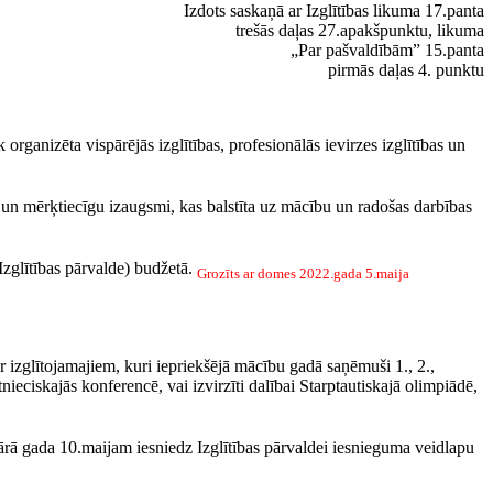
Izdots saskaņā ar Izglītības likuma 17.panta
trešās daļas 27.apakšpunktu, likuma
„Par pašvaldībām” 15.panta
pirmās daļas 4. punktu
rganizēta vispārējās izglītības, profesionālās ievirzes izglītības un
i un mērķtiecīgu izaugsmi, kas balstīta uz mācību un radošas darbības
Izglītības pārvalde) budžetā.
Grozīts ar domes 2022.gada 5.maija
ar izglītojamajiem, kuri iepriekšējā mācību gadā saņēmuši 1., 2.,
eciskajās konferencē, vai izvirzīti dalībai Starptautiskajā olimpiādē,
dārā gada 10.maijam iesniedz Izglītības pārvaldei iesnieguma veidlapu