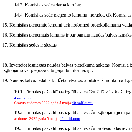
14.3. Komisijas sēdes darba kārtību;
14.4. Komisijas sēdē pieņemto lēmumu, norādot, cik Komisijas loc
15. Komisijas pieņemtie lēmumi tiek noformēti protokollēmuma veidā 
16. Komisijas pieņemtais lēmums ir par pamatu naudas balvas izmaksa
17. Komisijas sēdes ir slēgtas.
18. Izvērtējot iesniegtās naudas balvas pieteikuma anketas, Komisija i
izglītojamo vai pieprasa citu papildu informāciju.
19. Naudas balvu, iedalītā budžeta ietvaros, atbilstoši šī nolikuma 1.
19.1. Jūrmalas pašvaldības izglītības iestāžu 7. līdz 12.klašu
4.nolikumu
Grozīts ar domes 2022.gada 5.maija
40.nolikumu
19.2. Jūrmalas pašvaldības izglītības iestāžu izglītojamajiem pa
ar domes 2022.gada 5.maija
40.nolikumu
19.3. Jūrmalas pašvaldības izglītības iestāžu profesionālās ievi