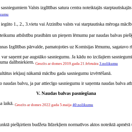
r sasniegumiem Valsts izglītības satura centra noteiktajās starptautiskaj
ikumu
r iegūto 1., 2., 3.vietu vai Atzinību valsts vai starptautiska mēroga mā
ieteikumu atbilstību prasībām un pieņem lēmumu par naudas balvas pieš
anas Izglītības pārvalde, pamatojoties uz Komisijas lēmumu, sagatavo r
lvu var saņemt par augstāko sasniegumu. Ja kādu no izcilajiem sasniegum
eguma dalībniekiem.
Grozīts ar domes 2019.gada 21.februāra
3.nolikumu
zultātus iekļauj nākamā mācību gada sasniegumu izvērtēšanā.
 naudas balvu, ja par attiecīgo sasniegumu ir saņemta naudas balva atbi
V. Naudas balvas pasniegšana
a laikā.
Grozīts ar domes 2022.gada 5.maija
40.nolikumu
unktā piešķirtiem budžeta līdzekļiem normatīvos aktos noteiktā apmērā 