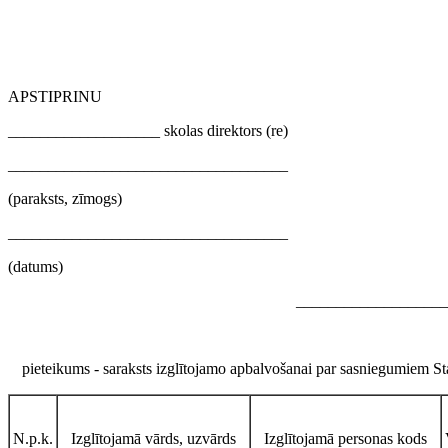
APSTIPRINU
___________________ skolas direktors (re)
___________________________________
(paraksts, zīmogs)
___________________________________
(datums)
___________________
pieteikums - saraksts izglītojamo apbalvošanai par sasniegumiem St
N.p.k.
Izglītojamā vārds, uzvārds
Izglītojamā personas kods