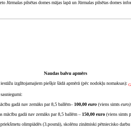
eto Jūrmalas pilsētas domes mājas lapā un Jūrmalas pilsētas domes info
Naudas balvu apmērs
s iestāžu izglītojamajiem piešķir šādā apmērā (pēc nodokļu nomaksas):
G
 sasniegumi:
 mācību gadā nav zemāks par 8,5 ballēm–
100,00
euro
(viens simts
euro)
ums mācību gadā nav zemāks par 8,5 ballēm –
150,00 euro
(viens simts 
bu priekšmetu olimpiādēs (3.posmā), skolēnu zinātniski pētniecisko darbu