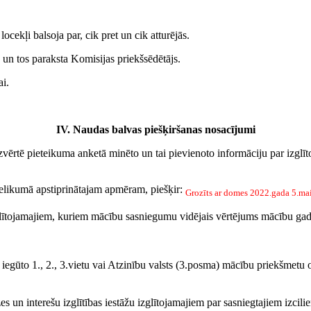
ekļi balsoja par, cik pret un cik atturējās.
un tos paraksta Komisijas priekšsēdētājs.
i.
IV. Naudas balvas piešķiršanas nosacījumi
zvērtē pieteikuma anketā minēto un tai pievienoto informāciju par izglī
pielikumā apstiprinātajam apmēram, piešķir:
Grozīts ar domes 2022.gada 5.ma
 izglītojamajiem, kuriem mācību sasniegumu vidējais vērtējums mācību g
r iegūto 1., 2., 3.vietu vai Atzinību valsts (3.posma) mācību priekšmetu
rzes un interešu izglītības iestāžu izglītojamajiem par sasniegtajiem izc