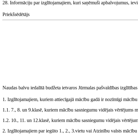
28. Informāciju par izglītojamajiem, kuri saņēmuši apbalvojumus, ievi
Priekšsēdētājs
Naudas balvu iedalītā budžeta ietvaros Jūrmalas pašvaldības izglītība
1. Izglītojamajiem, kuriem attiecīgajā mācību gadā ir nozīmīgi mācību
1.1. 7., 8. un 9.klasē, kuriem mācību sasniegumu vidējais vērtējums
1.2. 10., 11. un 12.klasē, kuriem mācību sasniegumu vidējais vērtēj
2. Izglītojamajiem par iegūto 1., 2., 3.vietu vai Atzinību valsts mācī