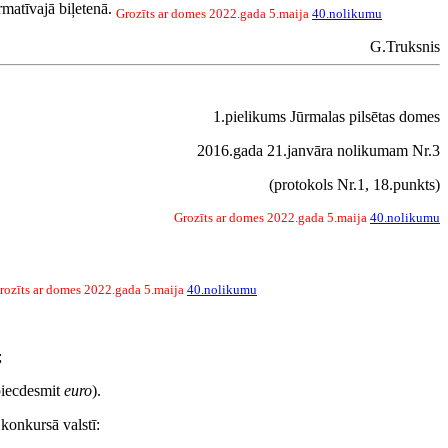
rmatīvajā biļetenā.
Grozīts ar domes 2022.gada 5.maija
40.nolikumu
G.Truksnis
1.pielikums Jūrmalas pilsētas domes
2016.gada 21.janvāra nolikumam Nr.3
(protokols Nr.1, 18.punkts)
Grozīts ar domes 2022.gada 5.maija
40.nolikumu
rozīts ar domes 2022.gada 5.maija
40.nolikumu
;
piecdesmit
euro
).
 konkursā valstī: