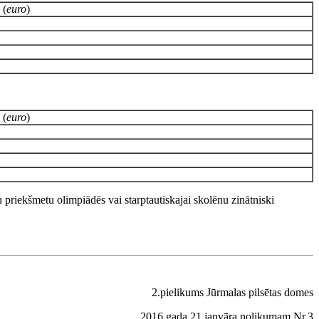
 (
euro
)
 (
euro
)
 priekšmetu olimpiādēs vai starptautiskajai skolēnu zinātniski
2.pielikums Jūrmalas pilsētas domes
2016.gada 21.janvāra nolikumam Nr.3