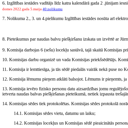
6. Izglītības iestādes vadītājs līdz katra kalendārā gada 2 .jūnijam ie
domes 2022.gada 5.maija
40.nolikumu
7. Nolikuma 2., 3. un 4.pielikumu Izglītības iestādes nosūta arī elektr
8. Pieteikumus par naudas balvu piešķiršanu izskata un izvērtē ar Jūr
9. Komisija darbojas 6 (sešu) locekļu sastāvā, tajā skaitā Komisijas pr
10. Komisijas darbu organizē un vada Komisijas priekšsēdētājs. Komis
11. Komisija ir lemttiesīga, ja tās sēdē piedalās vairāk nekā puse no K
12. Komisija lēmumu pieņem atklāti balsojot. Lēmums ir pieņemts, ja pa
13. Komisija ievēro fizisko personu datu aizsardzības jomu regulējošo
ietverta naudas balvas piešķiršanas pieteikumā, netiek izpausta treša
14. Komisijas sēdes tiek protokolētas. Komisijas sēdes protokolā norā
14.1. Komisijas sēdes vietu, datumu un laiku;
14.2. Komisijas locekļus un Komisijas sēdē pieaicinātās person