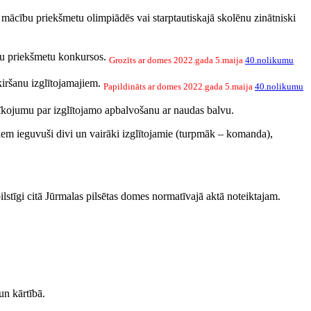
ās mācību priekšmetu olimpiādēs vai starptautiskajā skolēnu zinātniski
cību priekšmetu konkursos.
Grozīts ar domes 2022.gada 5.maija
40.nolikumu
ķiršanu izglītojamajiem.
Papildināts ar domes 2022.gada 5.maija
40.nolikumu
īkojumu par izglītojamo apbalvošanu ar naudas balvu.
iem ieguvuši divi un vairāki izglītojamie (turpmāk – komanda),
lstīgi citā Jūrmalas pilsētas domes normatīvajā aktā noteiktajam.
un kārtībā.