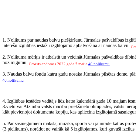
1. Nolikums par naudas balvu piešķiršanu Jūrmalas pašvaldības izglītība
interešu izglītības iestāžu izglītojamo apbalvošana ar naudas balvu.
Gr
2. Nolikuma mērķis ir atbalstīt un veicināt Jūrmalas pašvaldības dibin
nozīmīgumu.
Grozīts ar domes 2022.gada 5.maija
40.nolikumu
3. Naudas balvu fondu katru gadu nosaka Jūrmalas pilsētas dome, plāno
40.nolikumu
4. Izglītības iestādes vadītājs līdz katra kalendārā gada 10.maijam ies
3.vietu vai Atzinību valsts mācību priekšmetu olimpiādēs, valsts mērog
klāt pievienojot dokumenta kopiju, kas apliecina izglītojamā sasnieg
5. Par sasniegumiem mākslā, mūzikā, sportā vai jaunradē katras profesio
(3.pielikums), norādot ne vairāk kā 5 izglītojamos, kuri guvuši izcil