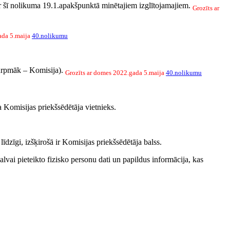
 par šī nolikuma 19.1.apakšpunktā minētajiem izglītojamajiem.
Grozīts ar
ada 5.maija
40.nolikumu
(turpmāk – Komisija).
Grozīts ar domes 2022.gada 5.maija
40.nolikumu
 Komisijas priekšsēdētāja vietnieks.
dzīgi, izšķirošā ir Komisijas priekšsēdētāja balss.
vai pieteikto fizisko personu dati un papildus informācija, kas