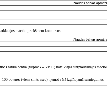
Naudas balvas apmērs
ga atklātajos mācību priekšmetu konkursos:
Naudas balvas apmērs
ītības satura centra (turpmāk – VISC) noteiktajās starptautiskajās mācību
.
–
100,00
euro
(viens simts
euro
), ņemot vērā izglītojamā sasniegumus.