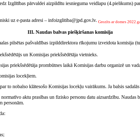
sniedz Izglītības pārvaldei aizpildītu iesnieguma veidlapu (4.pielikums)
oniski uz e-pasta adresi – infoizglitiba@jpd.gov.lv.
Grozīts ar domes 2022.g
III. Naudas balvas piešķiršanas komisija
malas pilsētas pašvaldības izpilddirektora rīkojumu izveidota komisija 
iekšsēdētājs un Komisijas priekšsēdētāja vietnieks.
ijas priekšsēdētāja prombūtnes laikā Komisijas darbu organizē un vada
omisijas locekļiem.
r to nobalso klātesošo Komisijas locekļu vairākums. Ja balsis sadalās lī
 normatīvo aktu prasības un fizisko personu datu aizsardzību. Naudas bal
jām personām.
da:
as;