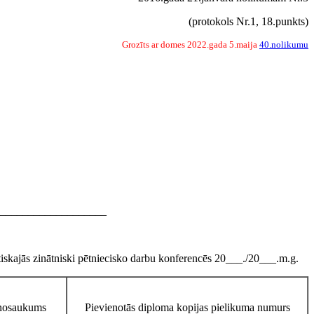
(protokols Nr.1, 18.punkts)
Grozīts ar domes 2022.gada 5.maija
40.nolikumu
___________________
tiskajās zinātniski pētniecisko darbu konferencēs 20___./20___.m.g.
 nosaukums
Pievienotās diploma kopijas pielikuma numurs