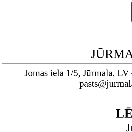
JŪRMA
Jomas iela 1/5, Jūrmala, LV 
pasts@jurmal
L
J