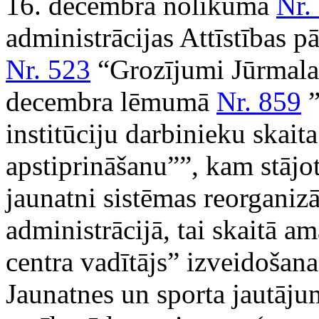
16. decembra nolikumā
Nr.
administrācijas Attīstības
Nr. 523
“Grozījumi Jūrmalas
decembra lēmumā
Nr. 859
”
institūciju darbinieku skaita
apstiprināšanu””, kam stājot
jaunatni sistēmas reorganizā
administrācijā, tai skaitā a
centra vadītājs” izveidoša
Jaunatnes un sporta jautāj