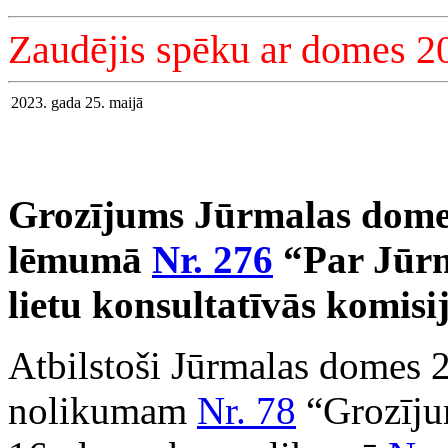
Zaudējis spēku ar domes 2
2023. gada 25. maijā
Grozījums Jūrmalas domes
lēmumā
Nr. 276
“Par Jūrm
lietu konsultatīvās komisi
Atbilstoši Jūrmalas domes 
nolikumam
Nr. 78
“Grozīju