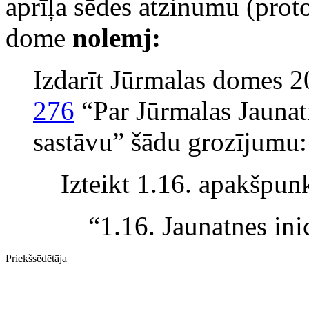
aprīļa sēdes atzinumu (prot
dome
nolemj:
Izdarīt Jūrmalas domes 
276
“Par Jūrmalas Jaunatn
sastāvu” šādu grozījumu:
Izteikt 1.16. apakšpun
“1.16. Jaunatnes inic
Priekšsēdētāja