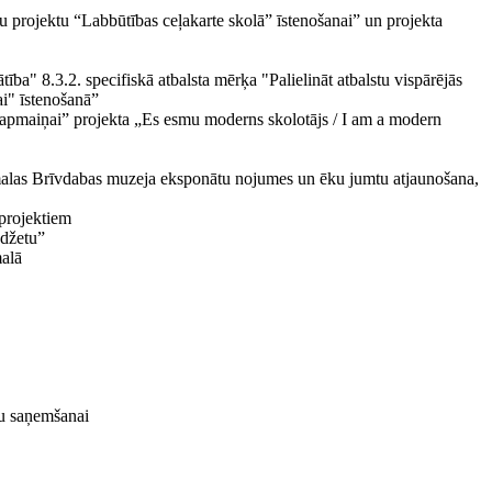
vu projektu “Labbūtības ceļakarte skolā” īstenošanai” un projekta
a" 8.3.2. specifiskā atbalsta mērķa "Palielināt atbalstu vispārējās
ai" īstenošanā”
apmaiņai” projekta „Es esmu moderns skolotājs / I am a modern
Jūrmalas Brīvdabas muzeja eksponātu nojumes un ēku jumtu atjaunošana,
 projektiem
udžetu”
alā
mu saņemšanai