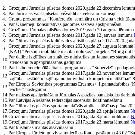
2.
Grozījumi Jūrmalas pilsētas domes 2020.gada 22.decembra lēmu
3.
Par Jūrmalas valstspilsētas pašvaldības vēlēšanu komisiju
4.
Grantu programmas “Konferenču, semināru un tūrisma veicināšan
5.
Par Uzņēmēju konsultatīvās padomes sastāva apstiprināšanu
6.
Grozījums Jūrmalas pilsētas domes 2019.gada 29.augusta lēmuma
7.
Grozījumi Jūrmalas pilsētas domes 2017.gada 12.janvāra lēmumā
8.
Par “Jūrmalas pilsētas kultūrvides attīstības plāna 2017.-2020.ga
Grozījumi Jūrmalas pilsētas domes 2020.gada 27.augusta lēmumā
9.
(KA1) “Personu mobilitāte mācību nolūkos” projekta “Bring out the
Par dalību Izglītības un zinātnes ministrijas un Jaunatnes starptau
10.
īstenošanu tā apstiprināšanas gadījumā
11.
Par Psihoemocionālā atbalsta programmas - "Supervīzīja pedagogi
Grozījumi Jūrmalas pilsētas domes 2017.gada 23.novembra lēmu
12.
izglītības iestādēm izglītojamo individuālo kompetenču attīstībai" 
Par Eiropas Savienības programmas Erasmus+ 1.pamatdarbības (KA1
13.
teacher” noslēgumu
14.
Par maksas apstiprināšanu Jūrmalas Aspazijas pamatskolas darbin
15.
Par Latvijas Airēšanas federācijas sacensību līdzfinansēšanu
16.
Par “Jūrmalas pilsētas sporta un aktīvās atpūtas attīstības plāna
17.
Grozījumi Jūrmalas pilsētas domes 2020.gada 23.aprīļa lēmumā
Nr
18.
Grozījumi Jūrmalas pilsētas domes 2016.gada 8.jūnija nolikumā
N
19.
Grozījumi Jūrmalas pilsētas domes 2017.gada 23.marta lēmumā
Nr
20.
Par kustamās mantas atsavināšanu
Par Eiropas Jūrlietu un zivsaimniecības fonda pasākuma 43.02 “Sabi