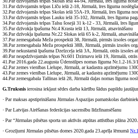
30.
Par dzīvojamās telpas Skolas ielā 44-94, Jūrmalā, īres līguma nosl
31.
Par dzīvojamās telpas Līču ielā 2-18, Jūrmalā, īres līguma noslēgš
32.
Par dzīvojamās telpas Skolas ielā 55A-19, Jūrmalā, īres līguma no
33.
Par dzīvojamās telpas Lauku ielā 35-102, Jūrmalā, īres līguma pag
34.
Par dzīvojamās telpas Talsu šosejā 31 k-12 - 33, Jūrmalā, īres līg
35.
Par dzīvokļa īpašuma Nr.4 Krasta ielā 13, Jūrmalā, atsavināšanu
36.
Par dzīvokļa īpašuma Nr.22 Slokas ielā 65 k-2, Jūrmalā, atsavināš
37.
Par zemesgabala Meža prospektā 38, Jūrmalā, pirmās izsoles orga
38.
Par zemesgabala Meža prospektā 38B, Jūrmalā, pirmās izsoles org
39.
Par nekustamā īpašuma Dzelzceļa ielā 3A, Jūrmalā, otrās izsoles at
40.
Par neapdzīvojamās telpas Nr.601 Dzirnavu ielā 19, Jūrmalā, otrās i
41.
Par 2016.gada 22.augusta Ūdenstilpes nomas līguma Nr.1.2-16.3/
42.
Par zemes vienības Lielupe, Jūrmalā, ar kadastra apzīmējumu 13
43.
Par zemes vienības Lielupe, Jūrmalā, ar kadastra apzīmējumu 1300
44.
Par zemesgabala Tallinas ielā 28, Jūrmalā daļas nomas līguma nos
G.Truksnis
ierosina iekļaut sēdes darba kārtību šādus papildu jautāj
· Par maksas apstiprināšanu Jūrmalas Aspazijas pamatskolas darbini
· Par Latvijas Airēšanas federācijas sacensību līdzfinansēšanu
· Par “Jūrmalas pilsētas sporta un aktīvās atpūtas attīstības plāna 2
· Grozījumi Jūrmalas pilsētas domes 2020.gada 23.aprīļa lēmumā
Nr.