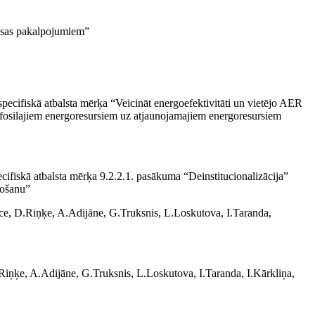
aksas pakalpojumiem”
ecifiskā atbalsta mērķa “Veicināt energoefektivitāti un vietējo AER
o fosilajiem energoresursiem uz atjaunojamajiem energoresursiem
ifiskā atbalsta mērķa 9.2.2.1. pasākuma “Deinstitucionalizācija”
nošanu”
ece, D.Riņķe, A.Adijāne, G.Truksnis, L.Loskutova, I.Taranda,
.Riņķe, A.Adijāne, G.Truksnis, L.Loskutova, I.Taranda, I.Kārkliņa,