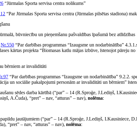
26
“Jūrmalas Sporta servisa centra nolikums”
112
“Par Jūrmalas Sporta servisa centra (Jūrmalas pilsētas stadiona) m
ēgšanu
, Jūrmalā, būvniecību un pieņemšanu pašvaldības īpašumā bez atlīdzības
ā
Nr.550
“Par darbības programmas “Izaugsme un nodarbinātība” 4.3.1.sp
lases kārtas projekta “Biomasas katlu mājas izbūve, īstenojot pāreju n
u bērniem ar invaliditāti
r.97
“Par darbības programmas “Izaugsme un nodarbinātība” 9.2.2. spec
zācija un sociālie pakalpojumi personām ar invaliditāti un bērniem” īste
ļaušanu sēdes darba kārtībā (“par” – 14 (R.Sproģe, J.Lediņš, I.Kausini
iņš, A.Čuda), “pret” – nav, “atturas” – nav),
nolēma
:
r papildu jautājumiem (“par” – 14 (R.Sproģe, J.Lediņš, I.Kausiniece, D
, “pret” – nav, “atturas” – nav),
nolēma
: