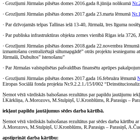
· Grozījumi Jūrmalas pilsētas domes 2016.gada 8.jūnija nolikumā
Nr.
· Grozījumi Jūrmalas pilsētas domes 2017.gada 23.marta lēmumā
Nr.
· Par dzīvojamās telpas Tallinas ielā 13-40, Jūrmalā, īres līguma nosl
· Par publiska infrastruktūras objekta zemes vienībā Rīgas iela 3726
· Grozījumi Jūrmalas pilsētas domes 2018.gada 22.novembra lēmum
izmantošanu centralizētajā siltumapgādē” otrās projektu iesniegumu at
Jūrmalā, Dubultos” īstenošanu”
· Par Jūrmalas valstspilsētas pašvaldības finansētu aprūpes pakalpojum
· Grozījumi Jūrmalas pilsētas domes 2017.gada 16.februāra lēmumā
N
Eiropas Sociālā fonda projekta Nr.9.2.2.1./15/I/002 “Deinstitucionali
Ņemot vērā vārdiskās balsošanas rezultātus par papildu jautājumu iek
I.Kārkliņa, A.Morozovs, M.Stulpiņš, U.Kronblūms, R.Parasigs – Paras
iekļaut papildu jautājumus sēdes darba kārtībā.
Ņemot vērā vārdiskās balsošanas rezultātus par sēdes darba kārtību a
A.Morozovs, M.Stulpiņš, U.Kronblūms, R.Parasigs – Parasiņš, A.Čuda)
apstiprināt darba kārtību: