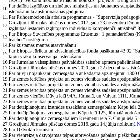
(KA1) “Personu mobilitāte mācību nolūkos” projekta “Bring out the
Par dalību Izglītības un zinātnes ministrijas un Jaunatnes starptau
10.
īstenošanu tā apstiprināšanas gadījumā
11.
Par Psihoemocionālā atbalsta programmas - "Supervīzīja pedagogi
Grozījumi Jūrmalas pilsētas domes 2017.gada 23.novembra lēmu
12.
izglītības iestādēm izglītojamo individuālo kompetenču attīstībai" 
Par Eiropas Savienības programmas Erasmus+ 1.pamatdarbības (KA1
13.
teacher” noslēgumu
14.
Par kustamās mantas atsavināšanu
Par Eiropas Jūrlietu un zivsaimniecības fonda pasākuma 43.02 “Sabi
15.
kuģu vraku konservācija” īstenošanu
16.
Par Jūrmalas valstspilsētas pašvaldības saistību apmēra palielināšan
17.
Grozījumi Jūrmalas pilsētas domes 2020.gada 22.decembra saisto
18.
Par būvju nojaukšanu zemesgabalā ar kadastra apzīmējumu 1300 
19.
Par zemes ierīcības projekta un zemes vienības sadales apstiprināš
20.
Par zemes ierīcības projekta un zemes vienības sadales apstiprināš
21.
Par zemes ierīcības projekta un zemes vienības sadales apstiprinā
22.
Par zemes vienību Dāvja ielā 94A, Jūrmalā, un Vaivari 1111, Jūr
23.
Par zemes ierīcības projekta un zemes vienības sadales apstiprināš
24.
Par detālplānojuma izstrādes uzsākšanu zemesgabalam Kāpu ielā 2
25.
Par detālplānojuma zemesgabalam Kāpu ielā 125, Jūrmalā nodošan
26.
Par detālplānojuma zemesgabaliem Kreimeņu ielā 7, Cīniju ielā 5 u
27.
Grozījumi Jūrmalas pilsētas domes 2016.gada 14.jūlija nolikumā
N
28.
Par Dzīvokļu komisiju
29.
Par vienreizēja dzīvojamās telpas atbrīvošanas pabalsta piešķiršanu