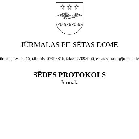
JŪRMALAS PILSĒTAS DOME
Jūrmala, LV - 2015, tālrunis: 67093816, fakss: 67093956; e-pasts: pasts@jurmala.l
SĒDES PROTOKOLS
Jūrmalā