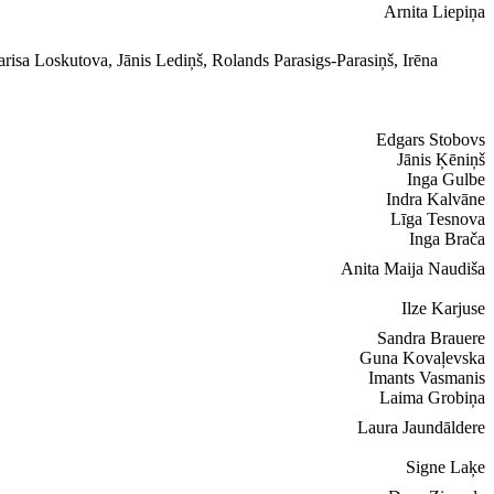
Arnita Liepiņa
risa Loskutova, Jānis Lediņš, Rolands Parasigs-Parasiņš, Irēna
Edgars Stobovs
Jānis Ķēniņš
Inga Gulbe
Indra Kalvāne
Līga Tesnova
Inga Brača
Anita Maija Naudiša
Ilze Karjuse
Sandra Brauere
Guna Kovaļevska
Imants Vasmanis
Laima Grobiņa
Laura Jaundāldere
Signe Laķe