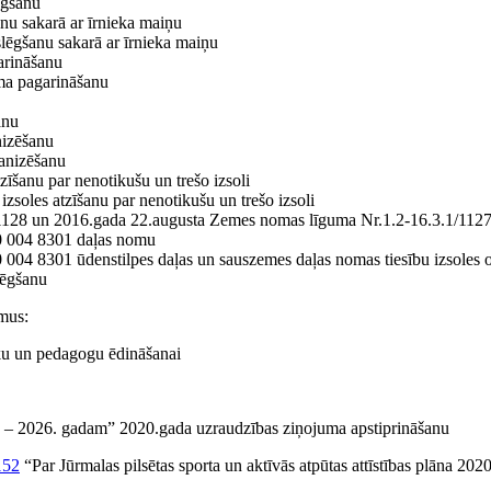
ēgšanu
anu sakarā ar īrnieka maiņu
slēgšanu sakarā ar īrnieka maiņu
arināšanu
uma pagarināšanu
anu
nizēšanu
anizēšanu
zīšanu par nenotikušu un trešo izsoli
zsoles atzīšanu par nenotikušu un trešo izsoli
1128 un 2016.gada 22.augusta Zemes nomas līguma Nr.1.2-16.3.1/1127
00 004 8301 daļas nomu
 004 8301 ūdenstilpes daļas un sauszemes daļas nomas tiesību izsoles 
lēgšanu
umus:
eku un pedagogu ēdināšanai
020. – 2026. gadam” 2020.gada uzraudzības ziņojuma apstiprināšanu
152
“Par Jūrmalas pilsētas sporta un aktīvās atpūtas attīstības plāna 20