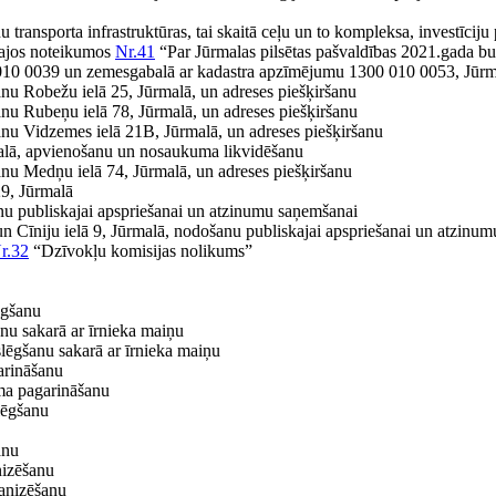
u transporta infrastruktūras, tai skaitā ceļu un to kompleksa, investīciju
šajos noteikumos
Nr.41
“Par Jūrmalas pilsētas pašvaldības 2021.gada b
010 0039 un zemesgabalā ar kadastra apzīmējumu 1300 010 0053, Jūrm
anu Robežu ielā 25, Jūrmalā, un adreses piešķiršanu
anu Rubeņu ielā 78, Jūrmalā, un adreses piešķiršanu
šanu Vidzemes ielā 21B, Jūrmalā, un adreses piešķiršanu
malā, apvienošanu un nosaukuma likvidēšanu
anu Medņu ielā 74, Jūrmalā, un adreses piešķiršanu
9, Jūrmalā
u publiskajai apspriešanai un atzinumu saņemšanai
n Cīniju ielā 9, Jūrmalā, nodošanu publiskajai apspriešanai un atzinu
r.32
“Dzīvokļu komisijas nolikums”
ēgšanu
anu sakarā ar īrnieka maiņu
slēgšanu sakarā ar īrnieka maiņu
arināšanu
uma pagarināšanu
slēgšanu
anu
nizēšanu
anizēšanu