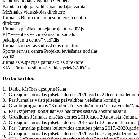
Kultūras nodaļas vadītāja vietniece
Kapitāla daļu pārvaldīšanas nodaļas vadītājs
Mežmalas vidusskolas direktore
Jūrmalas Bērnu un jauniešu interešu centra
direktore
Jūrmalas pilsētas muzeja projektu vadītājs
PI “Veselības veicināšanas un sociālo
pakalpojumu centrs” vadītājs
Jūrmalas mūzikas vidusskolas direktore
Sporta servisa centra Projektu ieviešanas nodaļas
vadītājs
Jūrmalas Aspazijas pamatskolas direktore
SIA "Jūrmalas siltums" valdes priekšsēdētājs
Darba kārtība:
1.
Darba kārtības apstiprināšana
2.
Grozījumi Jūrmalas pilsētas domes 2020.gada 22.decembra lēmu
3.
Par Jūrmalas valstspilsētas pašvaldības vēlēšanu komisiju
4.
Grantu programmas “Konferenču, semināru un tūrisma veicināšan
5.
Par Uzņēmēju konsultatīvās padomes sastāva apstiprināšanu
6.
Grozījums Jūrmalas pilsētas domes 2019.gada 29.augusta lēmuma
7.
Grozījumi Jūrmalas pilsētas domes 2017.gada 12.janvāra lēmumā
8.
Par “Jūrmalas pilsētas kultūrvides attīstības plāna 2017.-2020.ga
Grozījumi Jūrmalas pilsētas domes 2020.gada 27.augusta lēmumā
9.