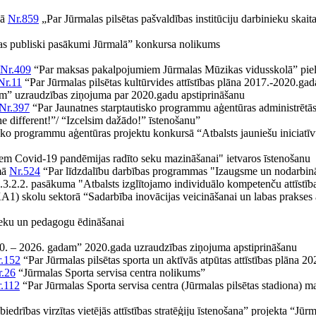
mā
Nr.859
„Par Jūrmalas pilsētas pašvaldības institūciju darbinieku skait
as publiski pasākumi Jūrmalā” konkursa nolikums
Nr.409
“Par maksas pakalpojumiem Jūrmalas Mūzikas vidusskolā” pie
Nr.11
“Par Jūrmalas pilsētas kultūrvides attīstības plāna 2017.-2020.ga
dam” uzraudzības ziņojuma par 2020.gadu apstiprināšanu
Nr.397
“Par Jaunatnes starptautisko programmu aģentūras administrēt
 different!”/ “Izcelsim dažādo!” īstenošanu”
tisko programmu aģentūras projektu konkursā “Atbalsts jauniešu iniciatī
em Covid-19 pandēmijas radīto seku mazināšanai" ietvaros īstenošanu
mā
Nr.524
“Par līdzdalību darbības programmas "Izaugsme un nodarbinātīb
8.3.2.2. pasākuma "Atbalsts izglītojamo individuālo kompetenču attīstīb
) skolu sektorā “Sadarbība inovācijas veicināšanai un labas prakses 
ieku un pedagogu ēdināšanai
 2020. – 2026. gadam” 2020.gada uzraudzības ziņojuma apstiprināšanu
.152
“Par Jūrmalas pilsētas sporta un aktīvās atpūtas attīstības plāna 
r.26
“Jūrmalas Sporta servisa centra nolikums”
.112
“Par Jūrmalas Sporta servisa centra (Jūrmalas pilsētas stadiona)
edrības virzītas vietējās attīstības stratēģiju īstenošana” projekta “