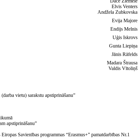
Dace Ziemele
Elvis Venters
Andžela Zubkovska
Evija Majore
Endijs Melnis
Uģis Iskrovs
Gunta Liepiņa
Jānis Rāfelds
Madara Štrausa
Valdis Vītoliņš
a (darba vietu) sarakstu apstiprināšanu”
likumā
dam apstiprināšanu”
ās Eiropas Savienības programmas “Erasmus+” pamatdarbības Nr.1