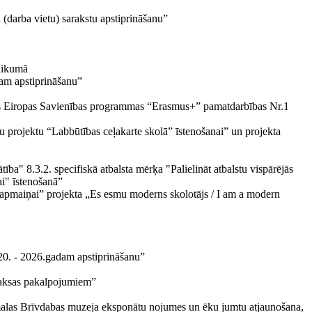
a (darba vietu) sarakstu apstiprināšanu”
likumā
dam apstiprināšanu”
ās Eiropas Savienības programmas “Erasmus+” pamatdarbības Nr.1
vu projektu “Labbūtības ceļakarte skolā” īstenošanai” un projekta
a" 8.3.2. specifiskā atbalsta mērķa "Palielināt atbalstu vispārējās
ai" īstenošanā”
apmaiņai” projekta „Es esmu moderns skolotājs / I am a modern
2020. - 2026.gadam apstiprināšanu”
 maksas pakalpojumiem”
Jūrmalas Brīvdabas muzeja eksponātu nojumes un ēku jumtu atjaunošana,