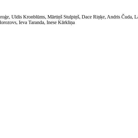
proģe, Uldis Kronblūms, Mārtiņš Stulpiņš, Dace Riņķe, Andris Čuda, La
orozovs, Ieva Taranda, Inese Kārkliņa