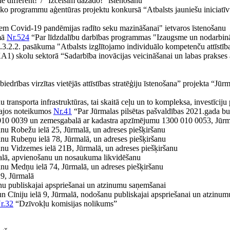
 different!”/ “Izcelsim dažādo!” īstenošanu”
tisko programmu aģentūras projektu konkursā “Atbalsts jauniešu iniciatī
em Covid-19 pandēmijas radīto seku mazināšanai" ietvaros īstenošanu
mā
Nr.524
“Par līdzdalību darbības programmas "Izaugsme un nodarbinātīb
8.3.2.2. pasākuma "Atbalsts izglītojamo individuālo kompetenču attīstīb
) skolu sektorā “Sadarbība inovācijas veicināšanai un labas prakses 
edrības virzītas vietējās attīstības stratēģiju īstenošana” projekta “
u transporta infrastruktūras, tai skaitā ceļu un to kompleksa, investīciju
šajos noteikumos
Nr.41
“Par Jūrmalas pilsētas pašvaldības 2021.gada b
010 0039 un zemesgabalā ar kadastra apzīmējumu 1300 010 0053, Jūrm
anu Robežu ielā 25, Jūrmalā, un adreses piešķiršanu
anu Rubeņu ielā 78, Jūrmalā, un adreses piešķiršanu
šanu Vidzemes ielā 21B, Jūrmalā, un adreses piešķiršanu
malā, apvienošanu un nosaukuma likvidēšanu
anu Medņu ielā 74, Jūrmalā, un adreses piešķiršanu
9, Jūrmalā
u publiskajai apspriešanai un atzinumu saņemšanai
n Cīniju ielā 9, Jūrmalā, nodošanu publiskajai apspriešanai un atzinu
r.32
“Dzīvokļu komisijas nolikums”