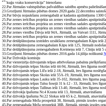
21.
kuģu vraku konservācija” īstenošanu
22.
Par Jūrmalas valstspilsētas pašvaldības saistību apmēra palielināšan
23.
Grozījumi Jūrmalas pilsētas domes 2020.gada 22.decembra saisto
24.
Par būvju nojaukšanu zemesgabalā ar kadastra apzīmējumu 1300 
25.
Par zemes ierīcības projekta un zemes vienības sadales apstiprināš
26.
Par zemes ierīcības projekta un zemes vienības sadales apstiprināš
27.
Par zemes ierīcības projekta un zemes vienības sadales apstiprinā
28.
Par zemes vienību Dāvja ielā 94A, Jūrmalā, un Vaivari 1111, Jūr
29.
Par zemes ierīcības projekta un zemes vienības sadales apstiprināš
30.
Par detālplānojuma izstrādes uzsākšanu zemesgabalam Kāpu ielā 2
31.
Par detālplānojuma zemesgabalam Kāpu ielā 125, Jūrmalā nodošan
32.
Par detālplānojuma zemesgabaliem Kreimeņu ielā 7, Cīniju ielā 5 u
33.
Grozījumi Jūrmalas pilsētas domes 2016.gada 14.jūlija nolikumā
N
34.
Par Dzīvokļu komisiju
35.
Par vienreizēja dzīvojamās telpas atbrīvošanas pabalsta piešķiršanu
36.
Par dzīvojamās telpas Skolas ielā 44-94, Jūrmalā, īres līguma nosl
37.
Par dzīvojamās telpas Līču ielā 2-18, Jūrmalā, īres līguma noslēgš
38.
Par dzīvojamās telpas Skolas ielā 55A-19, Jūrmalā, īres līguma no
39.
Par dzīvojamās telpas Lauku ielā 35-102, Jūrmalā, īres līguma pag
40.
Par dzīvojamās telpas Talsu šosejā 31 k-12 - 33, Jūrmalā, īres līg
41.
Par dzīvojamās telpas Tallinas ielā 13-40, Jūrmalā, īres līguma no
42.
Par dzīvokļa īpašuma Nr.4 Krasta ielā 13, Jūrmalā, atsavināšanu
43.
Par dzīvokļa īpašuma Nr.22 Slokas ielā 65 k-2, Jūrmalā, atsavināš
44.
Par zemesgabala Meža prospektā 38, Jūrmalā, pirmās izsoles orga
45.
Par zemesgabala Meža prospektā 38B, Jūrmalā, pirmās izsoles org