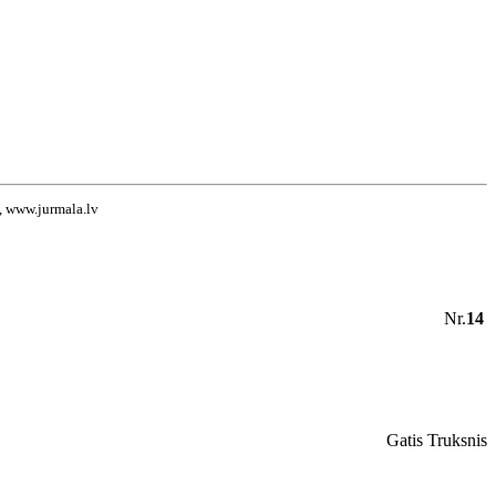
v, www.jurmala.lv
Nr.
14
Gatis Truksnis