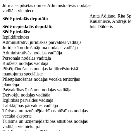
Jūrmalas pilsētas domes Administratīvās nodaļas
vadītāja vietniece
Anita Adijāne, Rita S
Sēdē piedalās deputāti:
Kausiniece, Andrejs M
Sēdē nepiedalās deputāti:
Ints Dālderis
Sēdē piedalās:
Izpilddirektors
Administratīvi juridiskās pārvaldes vadītājs
Juridiskā nodrošinājuma nodaļas vadītāja
Administratīvās nodaļas vadītāja
Personāla nodaļas vadītāja
Budžeta nodaļas vadītāja
Pilsētplānošanas nodaļas kultūrvēsturiskā
mantojuma speciāliste
Pilsētplānošanas nodaļas vecākā teritorijas
plānotāja
Pašvaldības īpašumu nodaļas vadītāja
Dzīvokļu nodaļas vadītāja
Izglītības pārvaldes vadītājs
Labklājības pārvaldes vadītāja
Tūrisma un uzņēmējdarbības attīstības nodaļas
vecākā eksperte
Tūrisma un uzņēmējdarbības attīstības nodaļas
vadītāja vietnieka p.i.