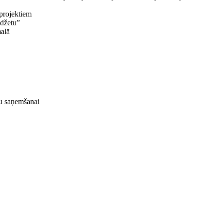
 projektiem
udžetu”
alā
mu saņemšanai