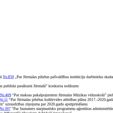
mā
Nr.859
„Par Jūrmalas pilsētas pašvaldības institūciju darbinieku skait
as publiski pasākumi Jūrmalā” konkursa nolikums
Nr.409
“Par maksas pakalpojumiem Jūrmalas Mūzikas vidusskolā” pie
Nr.11
“Par Jūrmalas pilsētas kultūrvides attīstības plāna 2017.-2020.ga
dam” uzraudzības ziņojuma par 2020.gadu apstiprināšanu
Nr.397
“Par Jaunatnes starptautisko programmu aģentūras administrēt